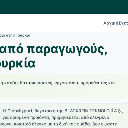
Αρχική
Σχετ
ιο στην Τουρκία
 από παραγωγούς,
ουρκία
νη κακάο. Κατασκευαστές, εργοστάσια, προμηθευτές και
.
Η Globallyport, θυγατρική της BLACKREIN TEKNOLOJİ A.Ş.,
α· για ορισμένα προϊόντα, προμηθεύεται από ελεγμένα
ργεί ποιοτικό έλεγχο με τη δική της ομάδα. Δεν είμαστε