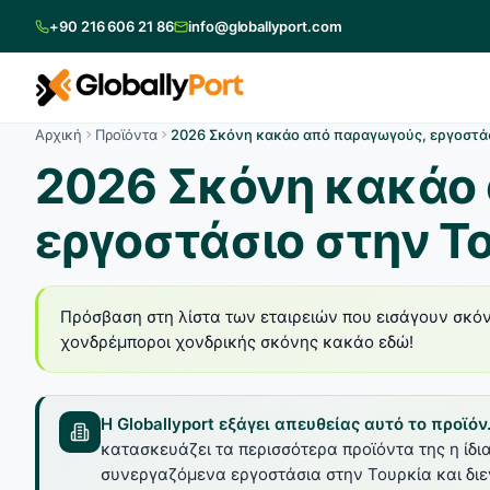
+90 216 606 21 86
info@globallyport.com
Αρχική
Προϊόντα
2026 Σκόνη κακάο από παραγωγούς, εργοστάσ
2026 Σκόνη κακάο
εργοστάσιο στην Τ
Πρόσβαση στη λίστα των εταιρειών που εισάγουν σκό
χονδρέμποροι χονδρικής σκόνης κακάο εδώ!
Η Globallyport εξάγει απευθείας αυτό το προϊόν
κατασκευάζει τα περισσότερα προϊόντα της η ίδι
συνεργαζόμενα εργοστάσια στην Τουρκία και διενε