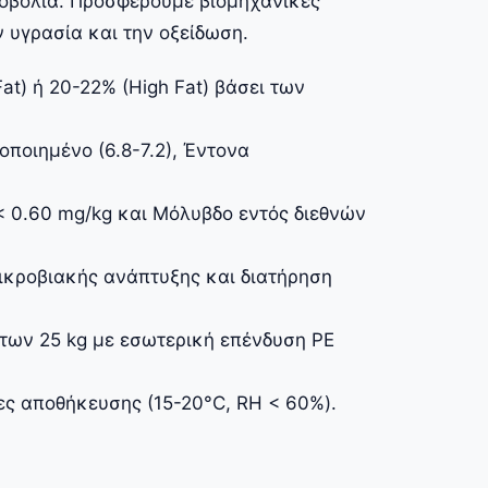
νοβολία. Προσφέρουμε βιομηχανικές
 υγρασία και την οξείδωση.
at) ή 20-22% (High Fat) βάσει των
ποιημένο (6.8-7.2), Έντονα
< 0.60 mg/kg και Μόλυβδο εντός διεθνών
ικροβιακής ανάπτυξης και διατήρηση
των 25 kg με εσωτερική επένδυση PE
ες αποθήκευσης (15-20°C, RH < 60%).