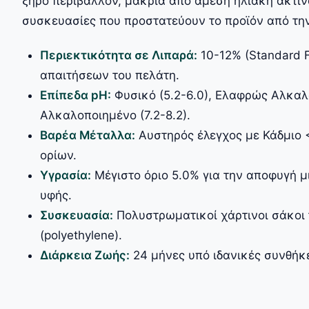
ξηρό περιβάλλον, μακριά από άμεση ηλιακή ακτι
συσκευασίες που προστατεύουν το προϊόν από την
Περιεκτικότητα σε Λιπαρά:
10-12% (Standard F
απαιτήσεων του πελάτη.
Επίπεδα pH:
Φυσικό (5.2-6.0), Ελαφρώς Αλκαλο
Αλκαλοποιημένο (7.2-8.2).
Βαρέα Μέταλλα:
Αυστηρός έλεγχος με Κάδμιο 
ορίων.
Υγρασία:
Μέγιστο όριο 5.0% για την αποφυγή μ
υφής.
Συσκευασία:
Πολυστρωματικοί χάρτινοι σάκοι 
(polyethylene).
Διάρκεια Ζωής:
24 μήνες υπό ιδανικές συνθήκ