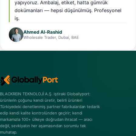
yapıyoruz. Ambalaj, etiket, hatta gümrük
dokümanları — hepsi düşünülmüş. Profesyonel
iş.
Ahmed Al-Rashid
Wholesale Trader, Dubai, BAE
BLACKREIN TEKNOLOJİ A.Ş. iştiraki Globallyport:
ürünlerin çoğunu kendi üretir, belirli ürünleri
Türkiyedeki denetlenmiş partner fabrikalardan tedarik
edip kendi kalite kontrolünden geçirir; kendi
markamızla 100+ ülkeye doğrudan ihracat — aracı
değil, sevkiyatın her aşamasından sorumlu tek
muhatap.