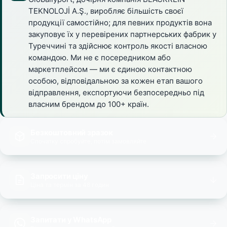
TEKNOLOJİ A.Ş., виробляє більшість своєї
продукції самостійно; для певних продуктів вона
закуповує їх у перевірених партнерських фабрик у
Туреччині та здійснює контроль якості власною
командою. Ми не є посередником або
маркетплейсом — ми є єдиною контактною
особою, відповідальною за кожен етап вашого
відправлення, експортуючи безпосередньо під
власним брендом до 100+ країн.
Безкоштовний зразок
Спочатку спробуйте, потім замовляйте
Запросити ціну
Ціна та термін за 48 годин
Запитати у WhatsApp