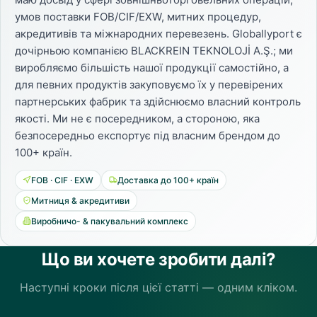
умов поставки FOB/CIF/EXW, митних процедур,
акредитивів та міжнародних перевезень. Globallyport є
дочірньою компанією BLACKREIN TEKNOLOJİ A.Ş.; ми
виробляємо більшість нашої продукції самостійно, а
для певних продуктів закуповуємо їх у перевірених
партнерських фабрик та здійснюємо власний контроль
якості. Ми не є посередником, а стороною, яка
безпосередньо експортує під власним брендом до
100+ країн.
FOB · CIF · EXW
Доставка до 100+ країн
Митниця & акредитиви
Виробничо- & пакувальний комплекс
Що ви хочете зробити далі?
Наступні кроки після цієї статті — одним кліком.