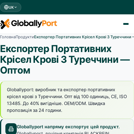
UK
Головна
Продукти
Експортер Портативних Крісел Крові З Туреччини
Експортер Портативних
Крісел Крові З Туреччини —
Оптом
Globallyport: виробник та експортер портативних
крісел крові з Туреччини. Опт від 100 одиниць, CE, ISO
13485. До 40% вигідніше. OEM/ODM. Швидка
пропозиція за 24 години.
Globallyport напряму експортує цей продукт.
Globallyport, дочірня компанія BLACKREIN