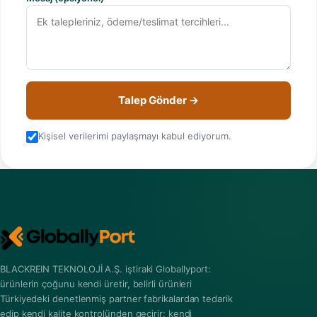
Talep Gönder →
Kişisel verilerimi paylaşmayı kabul ediyorum.
BLACKREIN TEKNOLOJİ A.Ş. iştiraki Globallyport:
ürünlerin çoğunu kendi üretir, belirli ürünleri
Türkiyedeki denetlenmiş partner fabrikalardan tedarik
edip kendi kalite kontrolünden geçirir; kendi