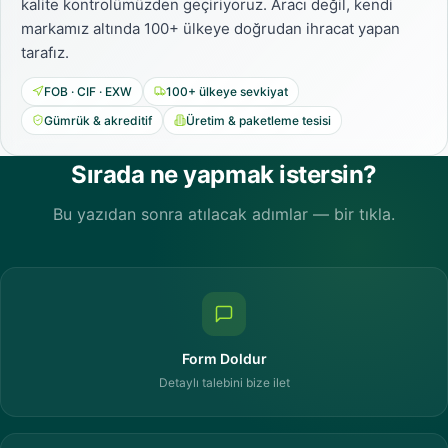
kalite kontrolümüzden geçiriyoruz. Aracı değil, kendi
markamız altında 100+ ülkeye doğrudan ihracat yapan
tarafız.
FOB · CIF · EXW
100+ ülkeye sevkiyat
Gümrük & akreditif
Üretim & paketleme tesisi
Sırada ne yapmak istersin?
Bu yazıdan sonra atılacak adımlar — bir tıkla.
Form Doldur
Detaylı talebini bize ilet