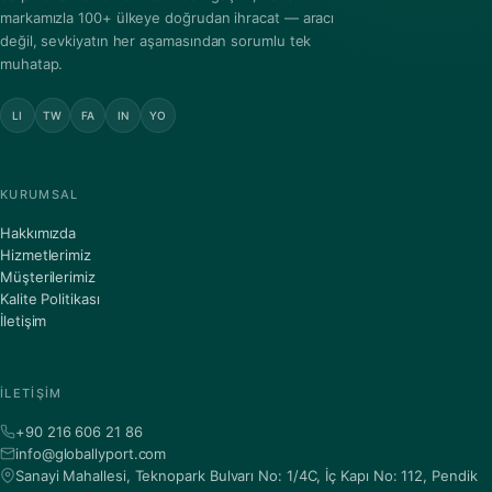
markamızla 100+ ülkeye doğrudan ihracat — aracı
değil, sevkiyatın her aşamasından sorumlu tek
muhatap.
LI
TW
FA
IN
YO
KURUMSAL
Hakkımızda
Hizmetlerimiz
Müşterilerimiz
Kalite Politikası
İletişim
İLETIŞIM
+90 216 606 21 86
info@globallyport.com
Sanayi Mahallesi, Teknopark Bulvarı No: 1/4C, İç Kapı No: 112, Pendik