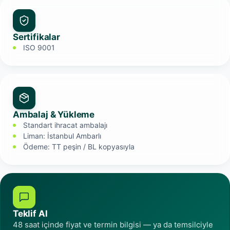
Sertifikalar
ISO 9001
Ambalaj & Yükleme
Standart ihracat ambalajı
Liman: İstanbul Ambarlı
Ödeme: TT peşin / BL kopyasıyla
Teklif Al
48 saat içinde fiyat ve termin bilgisi — ya da temsilciyle