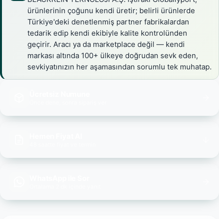
ürünlerinin çoğunu kendi üretir; belirli ürünlerde
Türkiye'deki denetlenmiş partner fabrikalardan
tedarik edip kendi ekibiyle kalite kontrolünden
geçirir. Aracı ya da marketplace değil — kendi
markası altında 100+ ülkeye doğrudan sevk eden,
sevkiyatınızın her aşamasından sorumlu tek muhatap.
Ücretsiz Numune
Önce dene, sonra sipariş ver
Hemen Fiyat Al
48 saatte fiyat ve termin
WhatsApp ile Sor
Ortalama 2 dk içinde yanıt