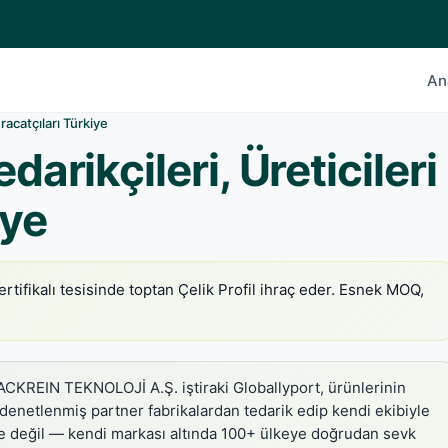
An
hracatçıları Türkiye
darikçileri, Üreticileri
iye
ertifikalı tesisinde toptan Çelik Profil ihraç eder. Esnek MOQ,
CKREIN TEKNOLOJİ A.Ş. iştiraki Globallyport, ürünlerinin
 denetlenmiş partner fabrikalardan tedarik edip kendi ekibiyle
ace değil — kendi markası altında 100+ ülkeye doğrudan sevk