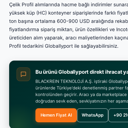
Çelik Profil alımlarında hacme bağlı indirimler sunar
yüksek küp (HC) konteyner siparişlerinde farklı fiy
ton başına ortalama 600-900 USD aralığında rekabetç
fiyatlandırma sipariş miktarı, ürün özellikleri ve I
üreticiden alım yaparak, aracı maliyetlerinden kaçın
Profil tedarikini Globallyport ile sağlayabilirsiniz.
Bu ürünü Globallyport direkt ihracat y
BLACKREIN TEKNOLOJİ A.Ş. iştiraki Globallypor
ürünlerde Türkiye'deki denetlenmiş partner fab
kontrolünden geçirir. Aracı ya da marketplace
doğrudan sevk eden, sevkiyatınızın her aşam
Hemen Fiyat Al
WhatsApp
+90 21