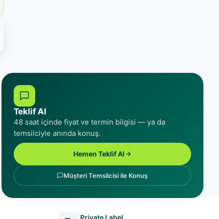
Teklif Al
48 saat içinde fiyat ve termin bilgisi — ya da
temsilciyle anında konuş.
Hemen Teklif Al
Müşteri Temsilcisi ile Konuş
Private Label