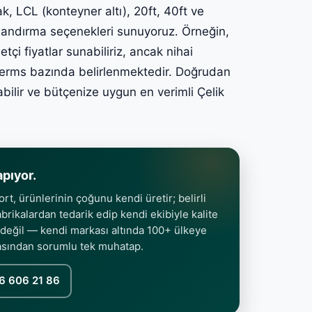
ak, LCL (konteyner altı), 20ft, 40ft ve
atlandırma seçenekleri sunuyoruz. Örneğin,
i fiyatlar sunabiliriz, ancak nihai
ncoterms bazında belirlenmektedir. Doğrudan
abilir ve bütçenize uygun en verimli Çelik
apıyor.
t, ürünlerinin çoğunu kendi üretir; belirli
rikalardan tedarik edip kendi ekibiyle kalite
 değil — kendi markası altında 100+ ülkeye
asından sorumlu tek muhatap.
6 606 21 86