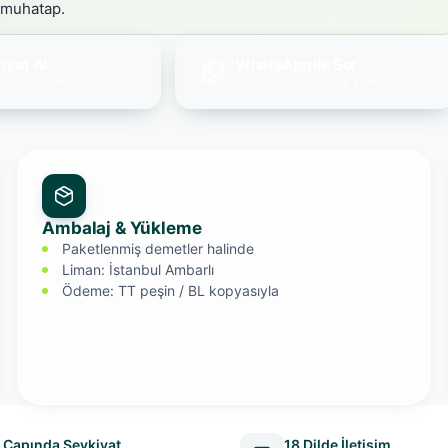
 muhatap.
iyat Al
WhatsApp ile Sor
iyat ve termin
Ortalama 2 dk içinde yanıt
Ambalaj & Yükleme
Paketlenmiş demetler halinde
Liman: İstanbul Ambarlı
Ödeme: TT peşin / BL kopyasıyla
 Çapında Sevkiyat
18 Dilde İletişim