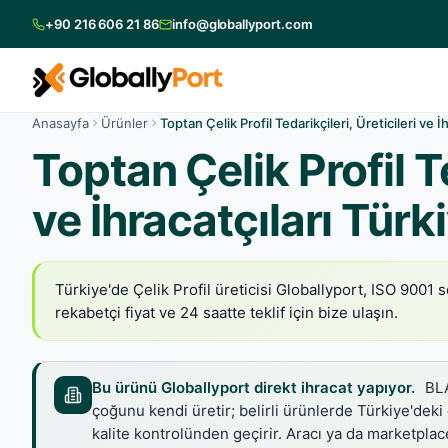
+90 216 606 21 86
info@globallyport.com
Anasayfa
Ürünler
Toptan Çelik Profil Tedarikçileri, Üreticileri ve İ
Toptan Çelik Profil Te
ve İhracatçıları Türk
Türkiye'de Çelik Profil üreticisi Globallyport, ISO 9001 s
rekabetçi fiyat ve 24 saatte teklif için bize ulaşın.
Bu ürünü Globallyport direkt ihracat yapıyor.
BLA
çoğunu kendi üretir; belirli ürünlerde Türkiye'deki
kalite kontrolünden geçirir. Aracı ya da marketpl