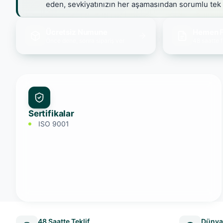
eden, sevkiyatınızın her aşamasından sorumlu tek
Ücretsiz Numune
Hemen F
Önce dene, sonra sipariş ver
48 saatte f
Sertifikalar
ISO 9001
48 Saatte Teklif
Dünya