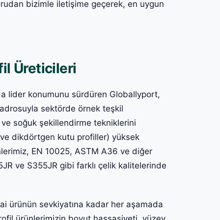
doğrudan bizimle iletişime geçerek, en uygun
l Üreticileri
ında lider konumunu sürdüren Globallyport,
kadrosuyla sektörde örnek teşkil
e soğuk şekillendirme tekniklerini
re ve dikdörtgen kutu profiller) yüksek
rünlerimiz, EN 10025, ASTM A36 ve diğer
R ve S355JR gibi farklı çelik kalitelerinde
hai ürünün sevkiyatına kadar her aşamada
Profil ürünlerimizin boyut hassasiyeti, yüzey