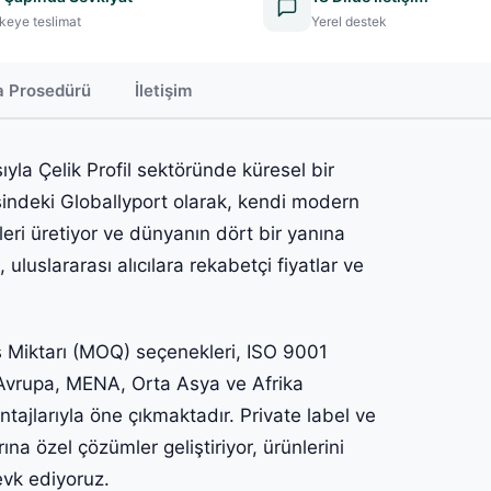
keye teslimat
Yerel destek
a Prosedürü
İletişim
ıyla Çelik Profil sektöründe küresel bir
indeki Globallyport olarak, kendi modern
nleri üretiyor ve dünyanın dört bir yanına
uluslararası alıcılara rekabetçi fiyatlar ve
iş Miktarı (MOQ) seçenekleri, ISO 9001
ve Avrupa, MENA, Orta Asya ve Afrika
ntajlarıyla öne çıkmaktadır. Private label ve
na özel çözümler geliştiriyor, ürünlerini
evk ediyoruz.