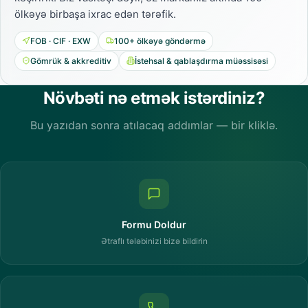
ölkəyə birbaşa ixrac edən tərəfik.
FOB · CIF · EXW
100+ ölkəyə göndərmə
Gömrük & akkreditiv
İstehsal & qablaşdırma müəssisəsi
Növbəti nə etmək istərdiniz?
Bu yazıdan sonra atılacaq addımlar — bir kliklə.
Formu Doldur
Ətraflı tələbinizi bizə bildirin