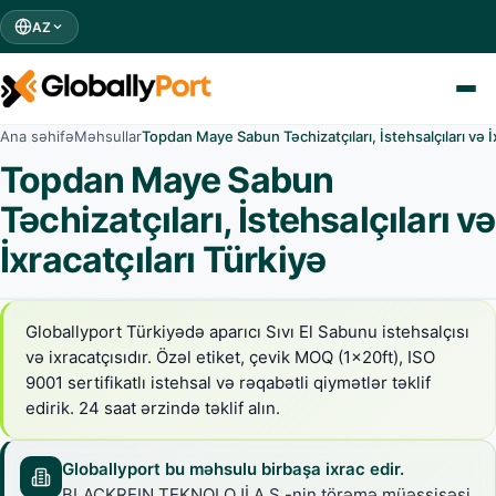
AZ
Ana səhifə
Məhsullar
Topdan Maye Sabun Təchizatçıları, İstehsalçıları və İx
Topdan Maye Sabun
Təchizatçıları, İstehsalçıları və
İxracatçıları Türkiyə
Globallyport Türkiyədə aparıcı Sıvı El Sabunu istehsalçısı
və ixracatçısıdır. Özəl etiket, çevik MOQ (1x20ft), ISO
9001 sertifikatlı istehsal və rəqabətli qiymətlər təklif
edirik. 24 saat ərzində təklif alın.
Globallyport bu məhsulu birbaşa ixrac edir.
BLACKREIN TEKNOLOJİ A.Ş.-nin törəmə müəssisəsi