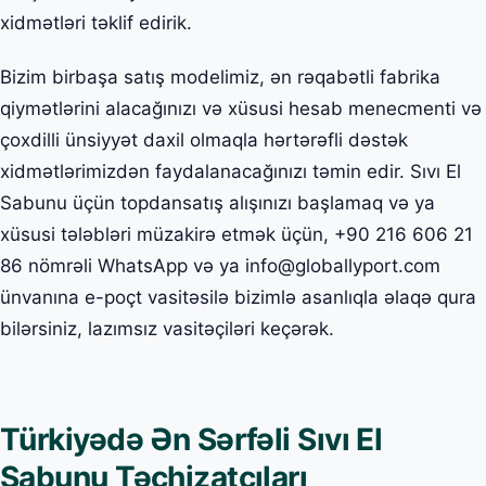
xidmətləri təklif edirik.
Bizim birbaşa satış modelimiz, ən rəqabətli fabrika
qiymətlərini alacağınızı və xüsusi hesab menecmenti və
çoxdilli ünsiyyət daxil olmaqla hərtərəfli dəstək
xidmətlərimizdən faydalanacağınızı təmin edir. Sıvı El
Sabunu üçün topdansatış alışınızı başlamaq və ya
xüsusi tələbləri müzakirə etmək üçün, +90 216 606 21
86 nömrəli WhatsApp və ya info@globallyport.com
ünvanına e-poçt vasitəsilə bizimlə asanlıqla əlaqə qura
bilərsiniz, lazımsız vasitəçiləri keçərək.
Türkiyədə Ən Sərfəli Sıvı El
Sabunu Təchizatçıları