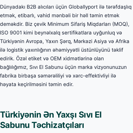
Dünyadakı B2B alıcıları üçün Globallyport ilə tərəfdaşlıq
etmək, etibarlı, vahid mənbəli bir həll təmin etmək
deməkdir. Biz çevik Minimum Sifariş Miqdarları (MOQ),
ISO 9001 kimi beynəlxalq sertifikatlara uyğunluq və
Türkiyənin Avropa, Yaxın Şərq, Mərkəzi Asiya və Afrika
ilə logistik yaxınlığının əhəmiyyətli üstünlüyünü təklif
edirik. Özəl etiket və OEM xidmətlərinə olan
bağlılığımız, Sıvı El Sabunu üçün marka vizyonunuzun
fabrika birbaşa səmərəliliyi və xərc-effektivliyi ilə
həyata keçirilməsini təmin edir.
Türkiyənin Ən Yaxşı Sıvı El
Sabunu Təchizatçıları