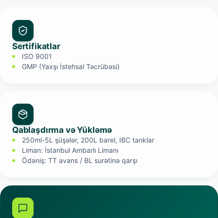
Sertifikatlar
ISO 9001
GMP (Yaxşı İstehsal Təcrübəsi)
Qablaşdırma və Yükləmə
250ml-5L şüşələr, 200L barel, IBC tanklar
Liman: İstanbul Ambarlı Limanı
Ödəniş: TT avans / BL surətinə qarşı