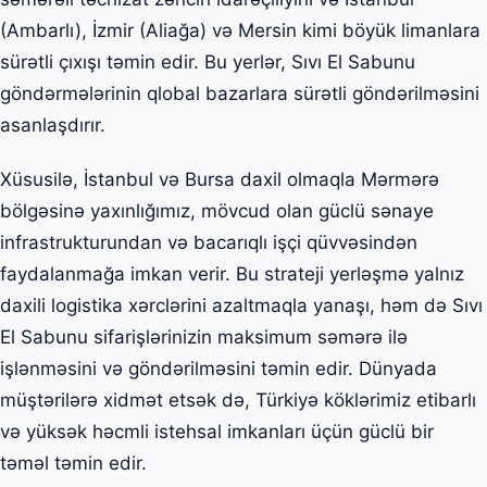
(Ambarlı), İzmir (Aliağa) və Mersin kimi böyük limanlara
sürətli çıxışı təmin edir. Bu yerlər, Sıvı El Sabunu
göndərmələrinin qlobal bazarlara sürətli göndərilməsini
asanlaşdırır.
Xüsusilə, İstanbul və Bursa daxil olmaqla Mərmərə
bölgəsinə yaxınlığımız, mövcud olan güclü sənaye
infrastrukturundan və bacarıqlı işçi qüvvəsindən
faydalanmağa imkan verir. Bu strateji yerləşmə yalnız
daxili logistika xərclərini azaltmaqla yanaşı, həm də Sıvı
El Sabunu sifarişlərinizin maksimum səmərə ilə
işlənməsini və göndərilməsini təmin edir. Dünyada
müştərilərə xidmət etsək də, Türkiyə köklərimiz etibarlı
və yüksək həcmli istehsal imkanları üçün güclü bir
təməl təmin edir.