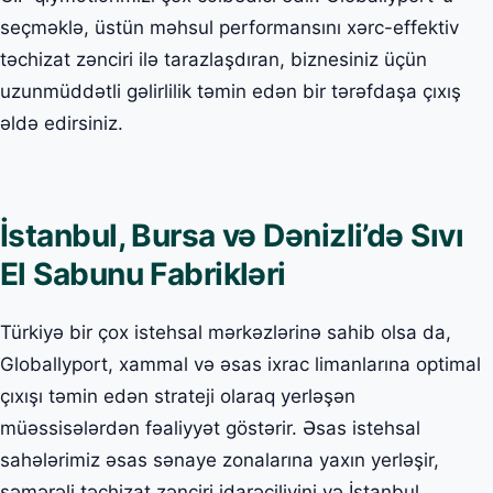
seçməklə, üstün məhsul performansını xərc-effektiv
təchizat zənciri ilə tarazlaşdıran, biznesiniz üçün
uzunmüddətli gəlirlilik təmin edən bir tərəfdaşa çıxış
əldə edirsiniz.
İstanbul, Bursa və Dənizli’də Sıvı
El Sabunu Fabrikləri
Türkiyə bir çox istehsal mərkəzlərinə sahib olsa da,
Globallyport, xammal və əsas ixrac limanlarına optimal
çıxışı təmin edən strateji olaraq yerləşən
müəssisələrdən fəaliyyət göstərir. Əsas istehsal
sahələrimiz əsas sənaye zonalarına yaxın yerləşir,
səmərəli təchizat zənciri idarəçiliyini və İstanbul