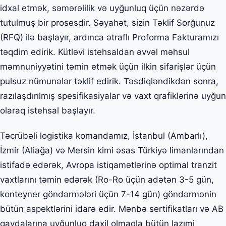
idxal etmək, səmərəlilik və uyğunluq üçün nəzərdə
tutulmuş bir prosesdir. Səyahət, sizin Təklif Sorğunuz
(RFQ) ilə başlayır, ardınca ətraflı Proforma Fakturamızı
təqdim edirik. Kütləvi istehsaldan əvvəl məhsul
məmnuniyyətini təmin etmək üçün ilkin sifarişlər üçün
pulsuz nümunələr təklif edirik. Təsdiqləndikdən sonra,
razılaşdırılmış spesifikasiyalar və vaxt qrafiklərinə uyğun
olaraq istehsal başlayır.
Təcrübəli logistika komandamız, İstanbul (Ambarlı),
İzmir (Aliağa) və Mersin kimi əsas Türkiyə limanlarından
istifadə edərək, Avropa istiqamətlərinə optimal tranzit
vaxtlarını təmin edərək (Ro-Ro üçün adətən 3-5 gün,
konteyner göndərmələri üçün 7-14 gün) göndərmənin
bütün aspektlərini idarə edir. Mənbə sertifikatları və AB
qaydalarına uyğunluq daxil olmaqla bütün lazımi