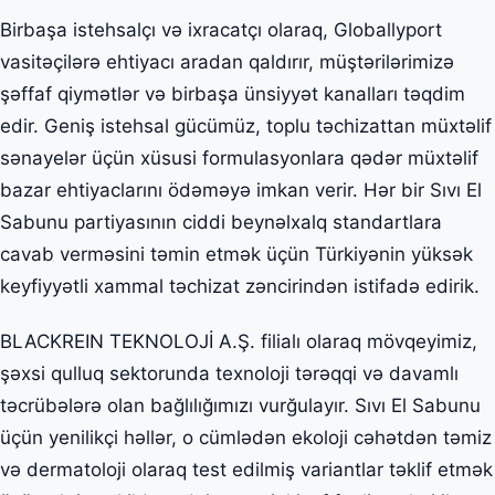
Birbaşa istehsalçı və ixracatçı olaraq, Globallyport
vasitəçilərə ehtiyacı aradan qaldırır, müştərilərimizə
şəffaf qiymətlər və birbaşa ünsiyyət kanalları təqdim
edir. Geniş istehsal gücümüz, toplu təchizattan müxtəlif
sənayelər üçün xüsusi formulasyonlara qədər müxtəlif
bazar ehtiyaclarını ödəməyə imkan verir. Hər bir Sıvı El
Sabunu partiyasının ciddi beynəlxalq standartlara
cavab verməsini təmin etmək üçün Türkiyənin yüksək
keyfiyyətli xammal təchizat zəncirindən istifadə edirik.
BLACKREIN TEKNOLOJİ A.Ş. filialı olaraq mövqeyimiz,
şəxsi qulluq sektorunda texnoloji tərəqqi və davamlı
təcrübələrə olan bağlılığımızı vurğulayır. Sıvı El Sabunu
üçün yenilikçi həllər, o cümlədən ekoloji cəhətdən təmiz
və dermatoloji olaraq test edilmiş variantlar təklif etmək