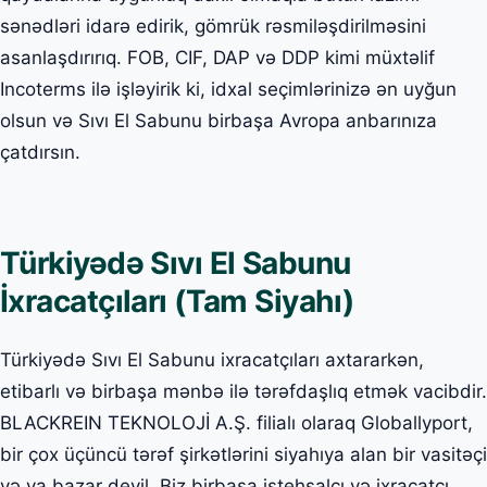
sənədləri idarə edirik, gömrük rəsmiləşdirilməsini
asanlaşdırırıq. FOB, CIF, DAP və DDP kimi müxtəlif
Incoterms ilə işləyirik ki, idxal seçimlərinizə ən uyğun
olsun və Sıvı El Sabunu birbaşa Avropa anbarınıza
çatdırsın.
Türkiyədə Sıvı El Sabunu
İxracatçıları (Tam Siyahı)
Türkiyədə Sıvı El Sabunu ixracatçıları axtararkən,
etibarlı və birbaşa mənbə ilə tərəfdaşlıq etmək vacibdir.
BLACKREIN TEKNOLOJİ A.Ş. filialı olaraq Globallyport,
bir çox üçüncü tərəf şirkətlərini siyahıya alan bir vasitəçi
və ya bazar deyil. Biz birbaşa istehsalçı və ixracatçı