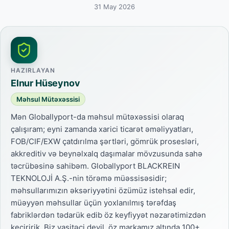
31 May 2026
HAZIRLAYAN
Elnur Hüseynov
Məhsul Mütəxəssisi
Mən Globallyport-da məhsul mütəxəssisi olaraq
çalışıram; eyni zamanda xarici ticarət əməliyyatları,
FOB/CIF/EXW çatdırılma şərtləri, gömrük prosesləri,
akkreditiv və beynəlxalq daşımalar mövzusunda sahə
təcrübəsinə sahibəm. Globallyport BLACKREIN
TEKNOLOJİ A.Ş.-nin törəmə müəssisəsidir;
məhsullarımızın əksəriyyətini özümüz istehsal edir,
müəyyən məhsullar üçün yoxlanılmış tərəfdaş
fabriklərdən tədarük edib öz keyfiyyət nəzarətimizdən
keçiririk. Biz vasitəçi deyil, öz markamız altında 100+