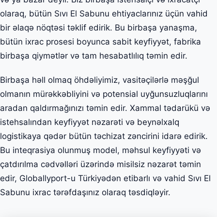
olaraq, bütün Sıvı El Sabunu ehtiyaclarınız üçün vahid
bir əlaqə nöqtəsi təklif edirik. Bu birbaşa yanaşma,
bütün ixrac prosesi boyunca sabit keyfiyyət, fabrika
birbaşa qiymətlər və tam hesabatlılıq təmin edir.
Birbaşa həll olmaq öhdəliyimiz, vasitəçilərlə məşğul
olmanın mürəkkəbliyini və potensial uyğunsuzluqlarını
aradan qaldırmağınızı təmin edir. Xammal tədarükü və
istehsalından keyfiyyət nəzarəti və beynəlxalq
logistikaya qədər bütün təchizat zəncirini idarə edirik.
Bu inteqrasiya olunmuş model, məhsul keyfiyyəti və
çatdırılma cədvəlləri üzərində misilsiz nəzarət təmin
edir, Globallyport-u Türkiyədən etibarlı və vahid Sıvı El
Sabunu ixrac tərəfdaşınız olaraq təsdiqləyir.