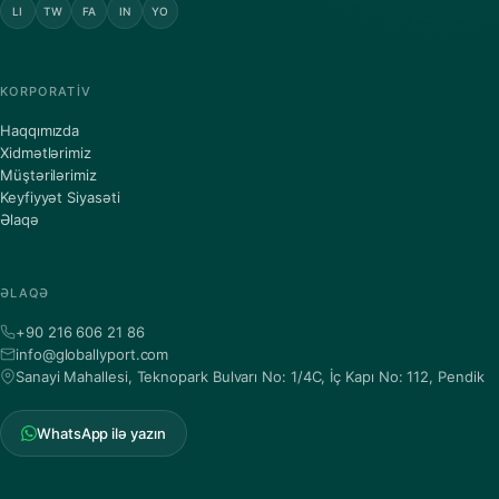
LI
TW
FA
IN
YO
KORPORATIV
Haqqımızda
Xidmətlərimiz
Müştərilərimiz
Keyfiyyət Siyasəti
Əlaqə
ƏLAQƏ
+90 216 606 21 86
info@globallyport.com
Sanayi Mahallesi, Teknopark Bulvarı No: 1/4C, İç Kapı No: 112, Pendik
WhatsApp ilə yazın