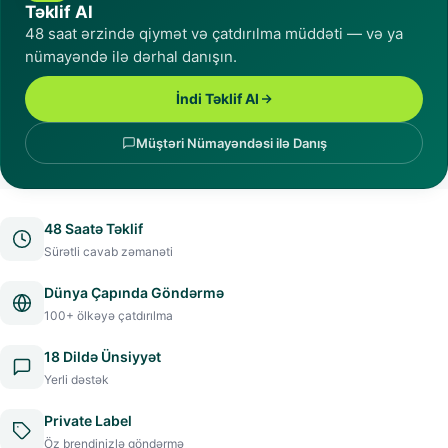
Təklif Al
48 saat ərzində qiymət və çatdırılma müddəti — və ya
nümayəndə ilə dərhal danışın.
İndi Təklif Al
Müştəri Nümayəndəsi ilə Danış
48 Saatə Təklif
Sürətli cavab zəmanəti
Dünya Çapında Göndərmə
100+ ölkəyə çatdırılma
18 Dildə Ünsiyyət
Yerli dəstək
Private Label
Öz brendinizlə göndərmə