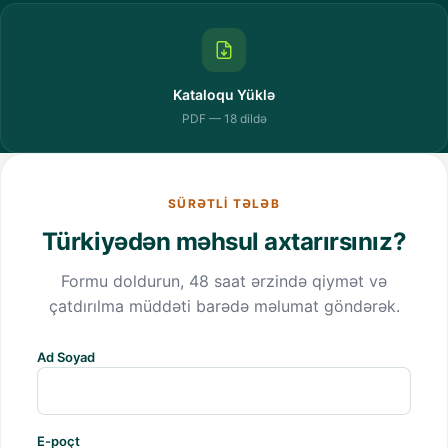
Kataloqu Yüklə
PDF — 18 dildə
SÜRƏTLI TƏLƏB
Türkiyədən məhsul axtarırsınız?
Formu doldurun, 48 saat ərzində qiymət və
çatdırılma müddəti barədə məlumat göndərək.
Ad Soyad
E-poçt