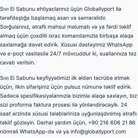
Sıvı El Sabunu ehtiyaclarınız üçün Globallyport ilə
tərəfdaşlığa başlamaq asan və səmərəlidir.
Sorğularınız, ətraflı məhsul məlumatı və ya fərdi təklif
almaq üçün çoxdilli ixrac komandamızla birbaşa əlaqə
saxlamağa dəvət edirik. Xüsusi dəstəyimiz WhatsApp
və e-poçt vasitəsilə 24/7 mövcuddur ki, suallarınıza tez
cavab verilsin.
Sıvı El Sabunu keyfiyyətimizi ilk əldən təcrübə etmək
üçün, ilkin sifarişiniz üçün pulsuz nümunə təklif edirik.
Sadəcə spesifikasiyalarınızla bizimlə əlaqə saxlayın, biz
sizi proforma faktura prosesi ilə yönləndirəcəyik. 24
saat ərzində xüsusi tələblərinizə uyğunlaşdırılmış ətraflı
təklif gözləyin. Dərhal yardım üçün, +90 216 606 21 86
nömrəli WhatsApp-da və ya info@globallyport.com