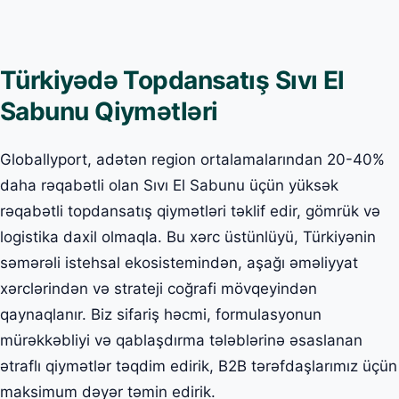
Türkiyədə Topdansatış Sıvı El
Sabunu Qiymətləri
Globallyport, adətən region ortalamalarından 20-40%
daha rəqabətli olan Sıvı El Sabunu üçün yüksək
rəqabətli topdansatış qiymətləri təklif edir, gömrük və
logistika daxil olmaqla. Bu xərc üstünlüyü, Türkiyənin
səmərəli istehsal ekosistemindən, aşağı əməliyyat
xərclərindən və strateji coğrafi mövqeyindən
qaynaqlanır. Biz sifariş həcmi, formulasyonun
mürəkkəbliyi və qablaşdırma tələblərinə əsaslanan
ətraflı qiymətlər təqdim edirik, B2B tərəfdaşlarımız üçün
maksimum dəyər təmin edirik.