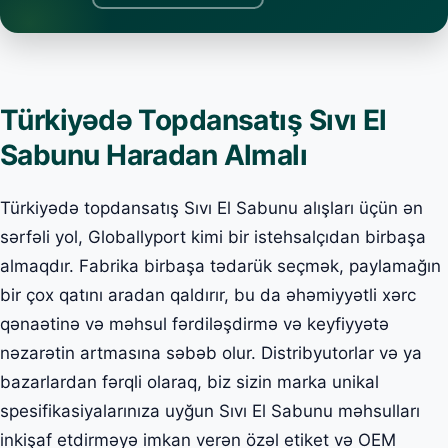
Türkiyədə Topdansatış Sıvı El
Sabunu Haradan Almalı
Türkiyədə topdansatış Sıvı El Sabunu alışları üçün ən
sərfəli yol, Globallyport kimi bir istehsalçıdan birbaşa
almaqdır. Fabrika birbaşa tədarük seçmək, paylamağın
bir çox qatını aradan qaldırır, bu da əhəmiyyətli xərc
qənaətinə və məhsul fərdiləşdirmə və keyfiyyətə
nəzarətin artmasına səbəb olur. Distribyutorlar və ya
bazarlardan fərqli olaraq, biz sizin marka unikal
spesifikasiyalarınıza uyğun Sıvı El Sabunu məhsulları
inkişaf etdirməyə imkan verən özəl etiket və OEM