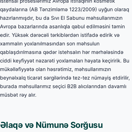
İstehsal proseslərimiz Avropa İttifaqının kosmetik
qaydalarına (AB Tənzimləmə 1223/2009) uyğun olaraq
hazırlanmışdır, bu da Sıvı El Sabunu məhsullarımızın
Avropa bazarlarında asanlıqla qəbul edilməsini təmin
edir. Yüksək dərəcəli tərkiblərdən istifadə edirik və
xammalın yoxlanılmasından son məhsulun
qablaşdırılmasına qədər istehsalın hər mərhələsində
ciddi keyfiyyət nəzarəti yoxlamaları həyata keçiririk. Bu
mükəlləfiyyətə olan həsrətimiz, məhsullarımızın
beynəlxalq ticarət sərgilərində tez-tez nümayiş etdirilir,
burada məhsullarımız seçici B2B alıcılarından davamlı
müsbət rəy alır.
Əlaqə və Nümunə Sorğusu