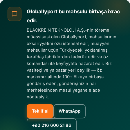
Globallyport bu məhsulu birbaşa ixrac
edir.
BLACKREIN TEKNOLOJİ A.Ş.-nin törəmə
müəssisəsi olan Globallyport, məhsullarının
əksəriyyətini özü istehsal edir; müəyyən
məhsullar üçün Türkiyədəki yoxlanılmış
tərəfdaş fabriklərdən tədarük edir və öz
komandası ilə keyfiyyətə nəzarət edir. Biz
vasitəçi və ya bazar yeri deyilik — öz
markamız altında 100+ ölkəyə birbaşa
göndəriş edən, göndərişinizin hər
mərhələsindən məsul yeganə əlaqə
nöqtəsiyik.
Təklif al
WhatsApp
+90 216 606 21 86