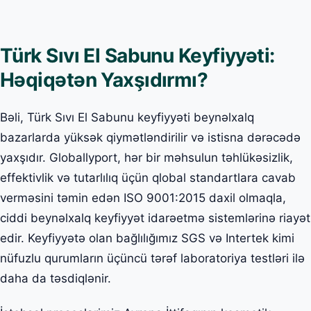
Türk Sıvı El Sabunu Keyfiyyəti:
Həqiqətən Yaxşıdırmı?
Bəli, Türk Sıvı El Sabunu keyfiyyəti beynəlxalq
bazarlarda yüksək qiymətləndirilir və istisna dərəcədə
yaxşıdır. Globallyport, hər bir məhsulun təhlükəsizlik,
effektivlik və tutarlılıq üçün qlobal standartlara cavab
verməsini təmin edən ISO 9001:2015 daxil olmaqla,
ciddi beynəlxalq keyfiyyət idarəetmə sistemlərinə riayət
edir. Keyfiyyətə olan bağlılığımız SGS və Intertek kimi
nüfuzlu qurumların üçüncü tərəf laboratoriya testləri ilə
daha da təsdiqlənir.