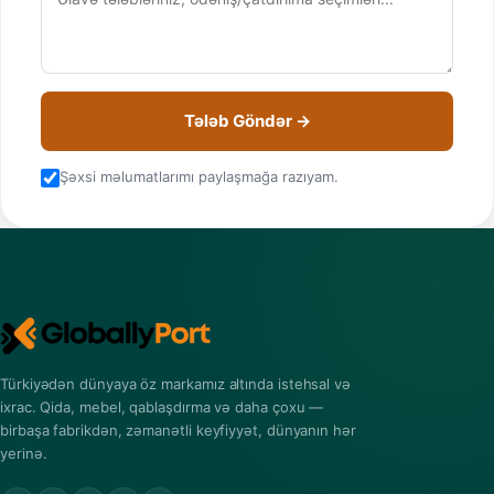
Tələb Göndər →
Şəxsi məlumatlarımı paylaşmağa razıyam.
Türkiyədən dünyaya öz markamız altında istehsal və
ixrac. Qida, mebel, qablaşdırma və daha çoxu —
birbaşa fabrikdən, zəmanətli keyfiyyət, dünyanın hər
yerinə.