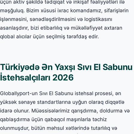
üçün aktiv şəkildə tədqiqat və inkişaf fəaliyyətləri ilə
məşğuluq. Bizim xüsusi ixrac komandamız, sifarişlərin
işlənməsini, sənədləşdirilməsini və logistikasını
asanlaşdırır, bizi etibarlılıq və mükəlləfiyyət axtaran
qlobal alıcılar üçün seçilmiş tərəfdaş edir.
Türkiyədə Ən Yaxşı Sıvı El Sabunu
İstehsalçıları 2026
Globallyport-un Sıvı El Sabunu istehsal prosesi, ən
yüksək sənaye standartlarına uyğun olaraq diqqətlə
idarə olunur. Müəssisələrimiz qarışdırma, doldurma və
qablaşdırma üçün qabaqcıl maşınlarla təchiz
olunmuşdur, bütün məhsul xətlərində tutarlılıq və