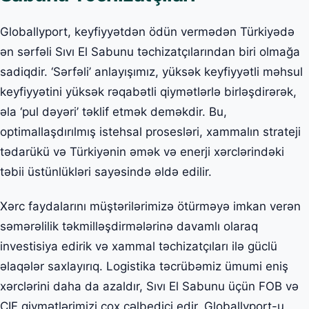
Globallyport, keyfiyyətdən ödün vermədən Türkiyədə
ən sərfəli Sıvı El Sabunu təchizatçılarından biri olmağa
sadiqdir. ‘Sərfəli’ anlayışımız, yüksək keyfiyyətli məhsul
keyfiyyətini yüksək rəqabətli qiymətlərlə birləşdirərək,
əla ‘pul dəyəri’ təklif etmək deməkdir. Bu,
optimallaşdırılmış istehsal prosesləri, xammalın strateji
tədarükü və Türkiyənin əmək və enerji xərclərindəki
təbii üstünlükləri sayəsində əldə edilir.
Xərc faydalarını müştərilərimizə ötürməyə imkan verən
səmərəlilik təkmilləşdirmələrinə davamlı olaraq
investisiya edirik və xammal təchizatçıları ilə güclü
əlaqələr saxlayırıq. Logistika təcrübəmiz ümumi eniş
xərclərini daha da azaldır, Sıvı El Sabunu üçün FOB və
CIF qiymətlərimizi çox cəlbedici edir. Globallyport-u