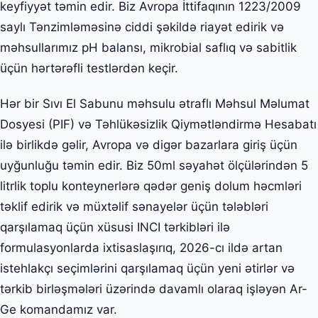
keyfiyyət təmin edir. Biz Avropa İttifaqının 1223/2009
saylı Tənzimləməsinə ciddi şəkildə riayət edirik və
məhsullarımız pH balansı, mikrobial saflıq və sabitlik
üçün hərtərəfli testlərdən keçir.
Hər bir Sıvı El Sabunu məhsulu ətraflı Məhsul Məlumat
Dosyesi (PIF) və Təhlükəsizlik Qiymətləndirmə Hesabatı
ilə birlikdə gəlir, Avropa və digər bazarlara giriş üçün
uyğunluğu təmin edir. Biz 50ml səyahət ölçülərindən 5
litrlik toplu konteynerlərə qədər geniş dolum həcmləri
təklif edirik və müxtəlif sənayelər üçün tələbləri
qarşılamaq üçün xüsusi INCI tərkibləri ilə
formulasyonlarda ixtisaslaşırıq, 2026-cı ildə artan
istehlakçı seçimlərini qarşılamaq üçün yeni ətirlər və
tərkib birləşmələri üzərində davamlı olaraq işləyən Ar-
Ge komandamız var.