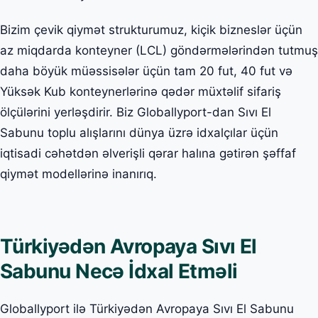
Bizim çevik qiymət strukturumuz, kiçik bizneslər üçün
az miqdarda konteyner (LCL) göndərmələrindən tutmuş
daha böyük müəssisələr üçün tam 20 fut, 40 fut və
Yüksək Kub konteynerlərinə qədər müxtəlif sifariş
ölçülərini yerləşdirir. Biz Globallyport-dan Sıvı El
Sabunu toplu alışlarını dünya üzrə idxalçılar üçün
iqtisadi cəhətdən əlverişli qərar halına gətirən şəffaf
qiymət modellərinə inanırıq.
Türkiyədən Avropaya Sıvı El
Sabunu Necə İdxal Etməli
Globallyport ilə Türkiyədən Avropaya Sıvı El Sabunu