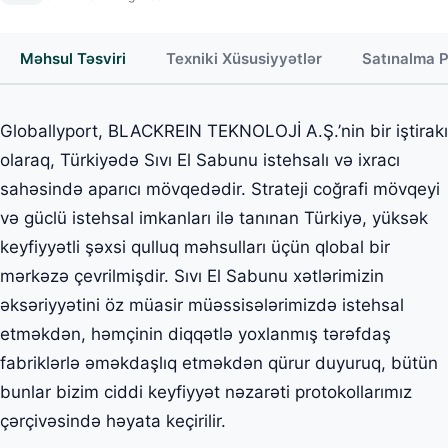
Məhsul Təsviri
Texniki Xüsusiyyətlər
Satınalma 
Globallyport, BLACKREIN TEKNOLOJİ A.Ş.’nin bir iştirakı
olaraq, Türkiyədə Sıvı El Sabunu istehsalı və ixracı
sahəsində aparıcı mövqedədir. Strateji coğrafi mövqeyi
və güclü istehsal imkanları ilə tanınan Türkiyə, yüksək
keyfiyyətli şəxsi qulluq məhsulları üçün qlobal bir
mərkəzə çevrilmişdir. Sıvı El Sabunu xətlərimizin
əksəriyyətini öz müasir müəssisələrimizdə istehsal
etməkdən, həmçinin diqqətlə yoxlanmış tərəfdaş
fabriklərlə əməkdaşlıq etməkdən qürur duyuruq, bütün
bunlar bizim ciddi keyfiyyət nəzarəti protokollarımız
çərçivəsində həyata keçirilir.