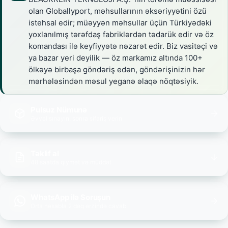
olan Globallyport, məhsullarının əksəriyyətini özü
istehsal edir; müəyyən məhsullar üçün Türkiyədəki
yoxlanılmış tərəfdaş fabriklərdən tədarük edir və öz
komandası ilə keyfiyyətə nəzarət edir. Biz vasitəçi və
ya bazar yeri deyilik — öz markamız altında 100+
ölkəyə birbaşa göndəriş edən, göndərişinizin hər
mərhələsindən məsul yeganə əlaqə nöqtəsiyik.
Pulsuz Nümunə
Əvvəl sınayın, sonra sifariş verin
Təklif al
48 saatda qiymət və müddət
WhatsApp ilə Soruşun
Orta hesabla 2 dəq ərzində cavab