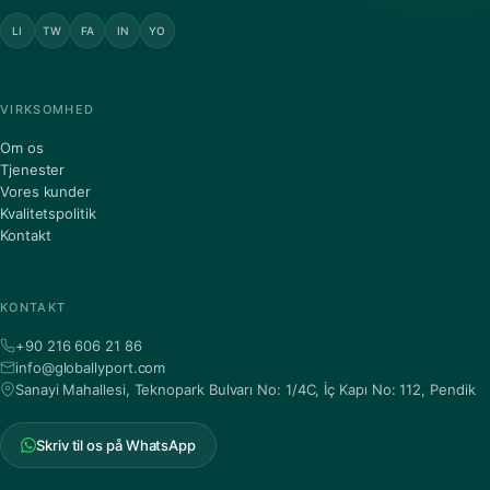
LI
TW
FA
IN
YO
VIRKSOMHED
Om os
Tjenester
Vores kunder
Kvalitetspolitik
Kontakt
KONTAKT
+90 216 606 21 86
info@globallyport.com
Sanayi Mahallesi, Teknopark Bulvarı No: 1/4C, İç Kapı No: 112, Pendik
Skriv til os på WhatsApp