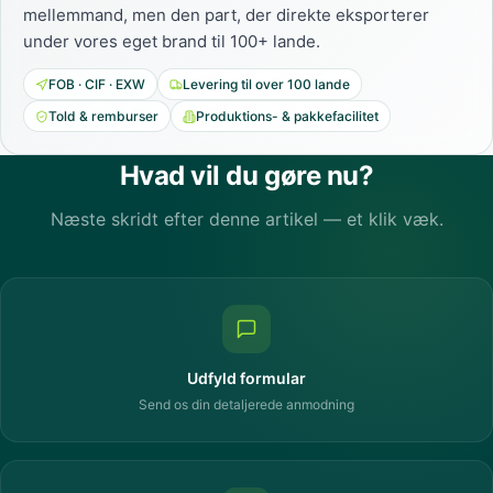
mellemmand, men den part, der direkte eksporterer
under vores eget brand til 100+ lande.
FOB · CIF · EXW
Levering til over 100 lande
Told & remburser
Produktions- & pakkefacilitet
Hvad vil du gøre nu?
Næste skridt efter denne artikel — et klik væk.
Udfyld formular
Send os din detaljerede anmodning