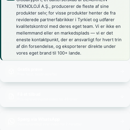
TEKNOLOJİ A.Ş., producerer de fleste af sine
produkter selv; for visse produkter henter de fra
reviderede partnerfabrikker i Tyrkiet og udfører
kvalitetskontrol med deres eget team. Vi er ikke en
mellemmand eller en markedsplads — vi er det
eneste kontaktpunkt, der er ansvarligt for hvert trin
af din forsendelse, og eksporterer direkte under
vores eget brand til 100+ lande.
Gratis prøve
Prøv først, bestil derefter
Få et tilbud
Pris og leveringstid inden for 48 timer
Spørg via WhatsApp
Gennemsnitligt svar inden for 2 minutter