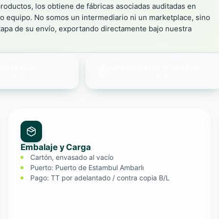
productos, los obtiene de fábricas asociadas auditadas en
pio equipo. No somos un intermediario ni un marketplace, sino
tapa de su envío, exportando directamente bajo nuestra
r cotización
Pregunta por WhatsApp
lazo en 48 horas
Respuesta media en 2 minutos
Embalaje y Carga
Cartón, envasado al vacío
Puerto: Puerto de Estambul Ambarlı
Pago: TT por adelantado / contra copia B/L