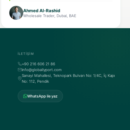
Ahmed Al-Rashid
Wholesale Trader, Dubai, BAE
İLETIŞIM
+90 216 606 21 86
info@globallyport.com
Sanayi Mahallesi, Teknopark Bulvarı No: 1/4C, İç Kapı
No: 112, Pendik
WhatsApp ile yaz