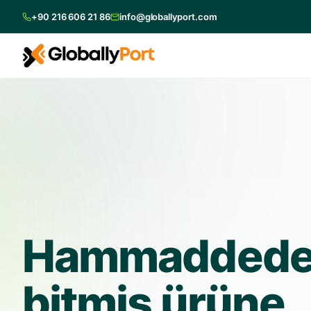
+90 216 606 21 86
info@globallyport.com
Hammadded
bitmiş ürüne