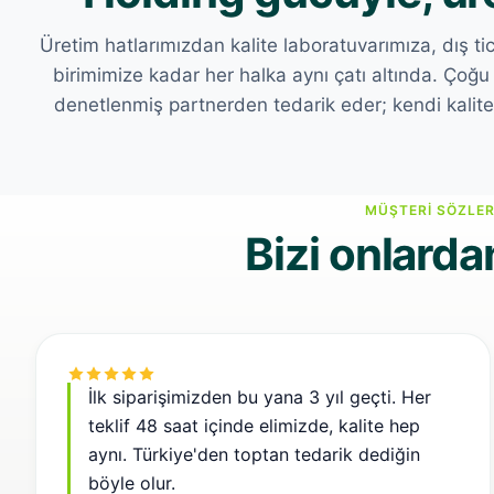
Üretim hatlarımızdan kalite laboratuvarımıza, dış ti
birimimize kadar her halka aynı çatı altında. Çoğu ü
denetlenmiş partnerden tedarik eder; kendi kalite ve
Ofisimiz
MÜŞTERI SÖZLER
Depo & sevkiyat
Bizi onlarda
İlk siparişimizden bu yana 3 yıl geçti. Her
teklif 48 saat içinde elimizde, kalite hep
aynı. Türkiye'den toptan tedarik dediğin
böyle olur.