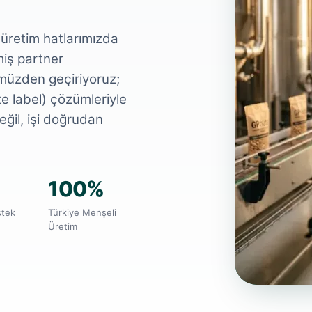
retim hatlarımızda
miş partner
ümüzden geçiriyoruz;
e label) çözümleriyle
ğil, işi doğrudan
100%
stek
Türkiye Menşeli
Üretim