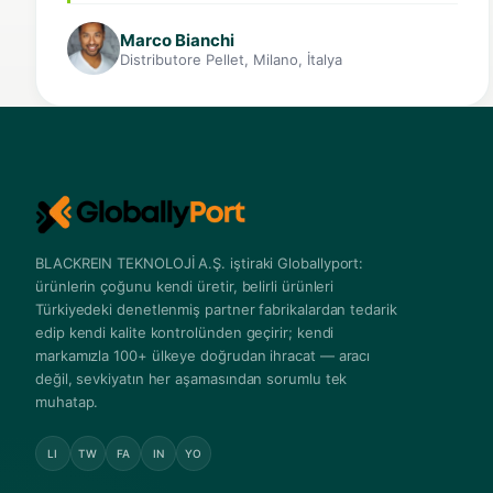
Marco Bianchi
Distributore Pellet, Milano, İtalya
BLACKREIN TEKNOLOJİ A.Ş. iştiraki Globallyport:
ürünlerin çoğunu kendi üretir, belirli ürünleri
Türkiyedeki denetlenmiş partner fabrikalardan tedarik
edip kendi kalite kontrolünden geçirir; kendi
markamızla 100+ ülkeye doğrudan ihracat — aracı
değil, sevkiyatın her aşamasından sorumlu tek
muhatap.
LI
TW
FA
IN
YO