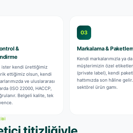
03
ontrol &
Markalama & Paketle
endirme
Kendi markalarımızla ya da
müşterimizin özel etiketle
, ister kendi ürettiğimiz
(private label), kendi pake
arik ettiğimiz olsun, kendi
hattımızda son hâline gelir
arlarımızda ve uluslararası
sektörel ürün gamı.
larda (ISO 22000, HACCP,
rulanır. Belgeli kalite, tek
vence.
IBI
ici titizliğiyle