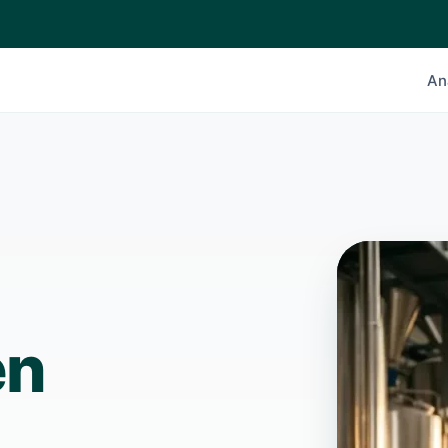
An
en