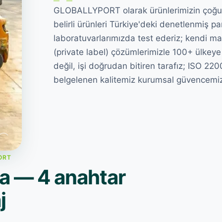
GLOBALLYPORT olarak ürünlerimizin çoğunu
belirli ürünleri Türkiye'deki denetlenmiş p
laboratuvarlarımızda test ederiz; kendi ma
(private label) çözümlerimizle 100+ ülkeye
değil, işi doğrudan bitiren tarafız; ISO 22
belgelenen kalitemiz kurumsal güvencemizl
ORT
a — 4 anahtar
j