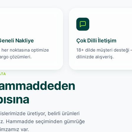
eneli Nakliye
Çok Dilli İletişim
 her noktasına optimize
18+ dilde müşteri desteği
argo çözümleri.
dilinizde alışveriş.
ATA
— hammaddeden
pısına
lerimizde üretiyor, belirli ürünleri
yoruz. Hammadde seçiminden gümrüğe
imzamız var.