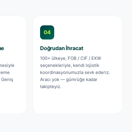
04
me
Doğrudan İhracat
100+ ülkeye, FOB / CIF / EXW
mesiyle
seçenekleriyle, kendi lojistik
tleme
koordinasyonumuzla sevk ederiz.
. Geniş
Aracı yok — gümrüğe kadar
takipteyiz.