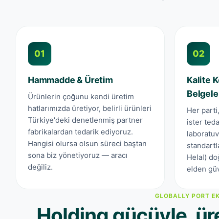
01
02
Hammadde & Üretim
Kalite K
Belgel
Ürünlerin çoğunu kendi üretim
hatlarımızda üretiyor, belirli ürünleri
Her parti
Türkiye'deki denetlenmiş partner
ister ted
fabrikalardan tedarik ediyoruz.
laboratuv
Hangisi olursa olsun süreci baştan
standart
sona biz yönetiyoruz — aracı
Helal) doğ
değiliz.
elden gü
GLOBALLY PORT EK
Holding gücüyle, üret