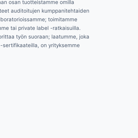
n osan tuotteistamme omilla
tteet auditoitujen kumppanitehtaiden
laboratorioissamme; toimitamme
e tai private label -ratkaisuilla.
orittaa työn suoraan; laatumme, joka
-sertifikaateilla, on yrityksemme