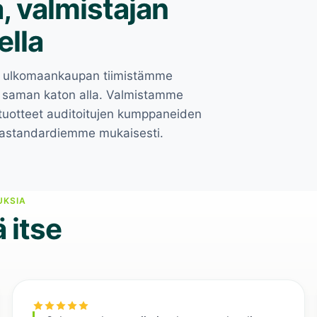
, valmistajan
ella
e, ulkomaankaupan tiimistämme
on saman katon alla. Valmistamme
 tuotteet auditoitujen kumppaneiden
kkastandardiemme mukaisesti.
Brändäys ja pakkaus
UKSIA
s
Jälkimarkkinatuki
 itse