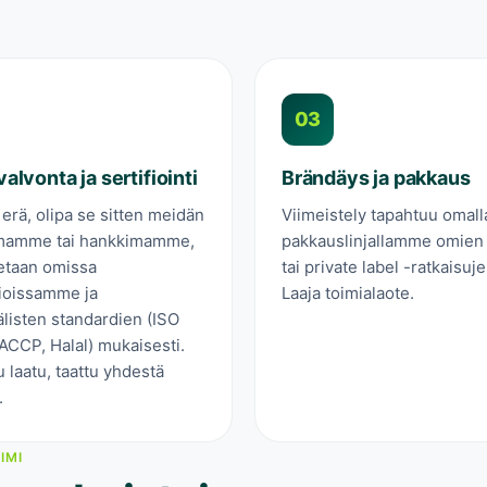
03
alvonta ja sertifiointi
Brändäys ja pakkaus
erä, olipa se sitten meidän
Viimeistely tapahtuu omall
mamme tai hankkimamme,
pakkauslinjallamme omien
taan omissa
tai private label -ratkaisuje
rioissamme ja
Laaja toimialaote.
listen standardien (ISO
ACCP, Halal) mukaisesti.
u laatu, taattu yhdestä
.
IMI