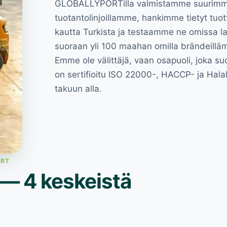
GLOBALLYPORTilla valmistamme suurimma
tuotantolinjoillamme, hankimme tietyt tuo
kautta Turkista ja testaamme ne omissa 
suoraan yli 100 maahan omilla brändeillämm
Emme ole välittäjä, vaan osapuoli, joka su
on sertifioitu ISO 22000-, HACCP- ja Halal
takuun alla.
ORT
 — 4 keskeistä