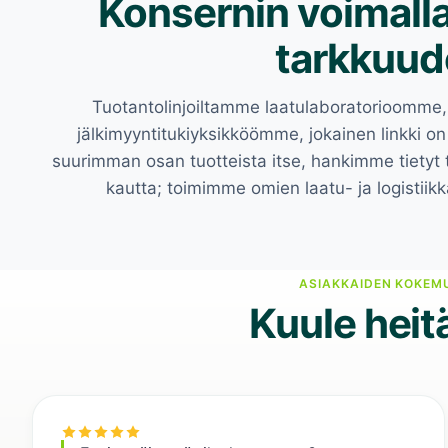
Konsernin voimalla
tarkkuud
Tuotantolinjoiltamme laatulaboratorioomm
jälkimyyntitukiyksikköömme, jokainen linkki 
suurimman osan tuotteista itse, hankimme tietyt
kautta; toimimme omien laatu- ja logistii
Toimistomme
ASIAKKAIDEN KOKEM
Varasto ja lähety
Kuule heitä