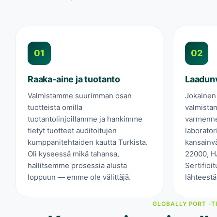
01
02
Raaka-aine ja tuotanto
Laadunv
Valmistamme suurimman osan
Jokainen 
tuotteista omilla
valmista
tuotantolinjoillamme ja hankimme
varmenne
tietyt tuotteet auditoitujen
laborato
kumppanitehtaiden kautta Turkista.
kansainvä
Oli kyseessä mikä tahansa,
22000, H
hallitsemme prosessia alusta
Sertifioit
loppuun — emme ole välittäjä.
lähteestä
GLOBALLY PORT -TI