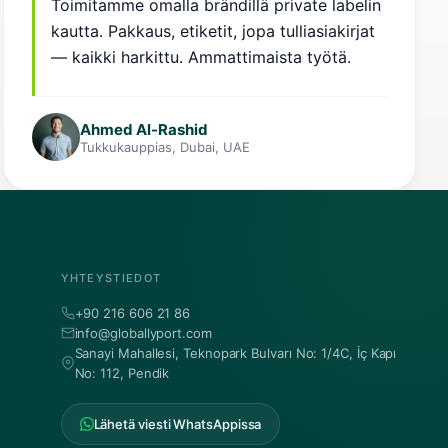
Toimitamme omalla brändillä private labelin
kautta. Pakkaus, etiketit, jopa tulliasiakirjat
— kaikki harkittu. Ammattimaista työtä.
Ahmed Al-Rashid
Tukkukauppias, Dubai, UAE
YHTEYSTIEDOT
+90 216 606 21 86
info@globallyport.com
Sanayi Mahallesi, Teknopark Bulvarı No: 1/4C, İç Kapı
No: 112, Pendik
Lähetä viesti WhatsAppissa