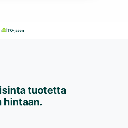
n
İTO-jäsen
sinta tuotetta
 hintaan.