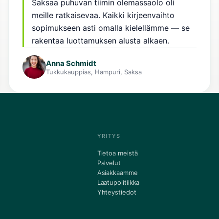
Saksaa puhuvan tiimin olemassaolo oli
meille ratkaisevaa. Kaikki kirjeenvaihto
sopimukseen asti omalla kielellämme — se
rakentaa luottamuksen alusta alkaen.
Anna Schmidt
Tukkukauppias, Hampuri, Saksa
YRITYS
Tietoa meistä
Palvelut
Asiakkaamme
Laatupolitiikka
Yhteystiedot