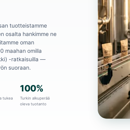
an tuotteistamme
iden osalta hankimme ne
uoritamme oman
00 maahan omilla
ki) -ratkaisuilla —
työn suoraan.
100%
ta tukea
Turkin alkuperää
oleva tuotanto