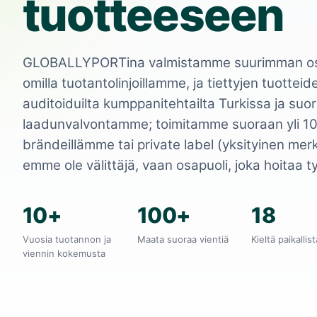
tuotteeseen
GLOBALLYPORTina valmistamme suurimman os
omilla tuotantolinjoillamme, ja tiettyjen tuotte
auditoiduilta kumppanitehtailta Turkissa ja s
laadunvalvontamme; toimitamme suoraan yli 1
brändeillämme tai private label (yksityinen merk
emme ole välittäjä, vaan osapuoli, joka hoitaa 
10+
100+
18
Vuosia tuotannon ja
Maata suoraa vientiä
Kieltä paikallis
viennin kokemusta