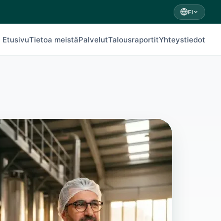
FI
Etusivu
Tietoa meistä
Palvelut
Talousraportit
Yhteystiedot