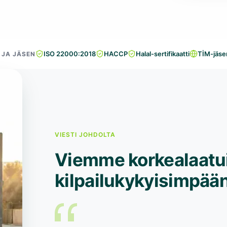
ISO 22000:2018
HACCP
Halal-sertifikaatti
TİM-jäse
U JA JÄSEN
VIESTI JOHDOLTA
Viemme korkealaatui
kilpailukykyisimpään