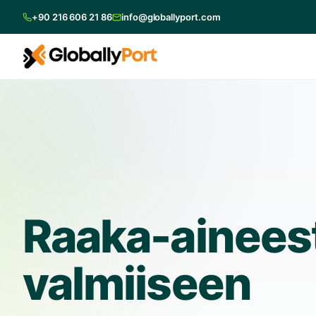
+90 216 606 21 86
info@globallyport.com
Raaka-ainees
valmiiseen