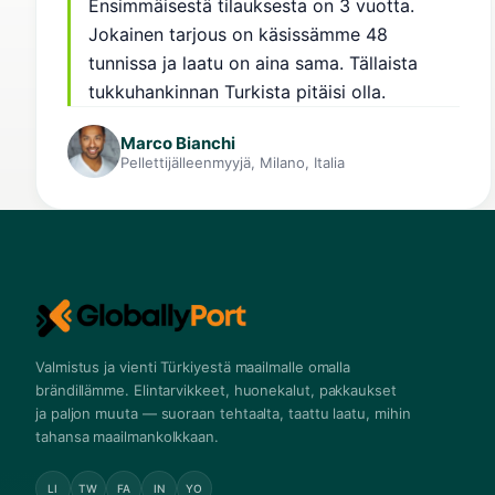
Ensimmäisestä tilauksesta on 3 vuotta.
Jokainen tarjous on käsissämme 48
tunnissa ja laatu on aina sama. Tällaista
tukkuhankinnan Turkista pitäisi olla.
Marco Bianchi
Pellettijälleenmyyjä, Milano, Italia
Valmistus ja vienti Türkiyestä maailmalle omalla
brändillämme. Elintarvikkeet, huonekalut, pakkaukset
ja paljon muuta — suoraan tehtaalta, taattu laatu, mihin
tahansa maailmankolkkaan.
LI
TW
FA
IN
YO