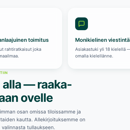
nlaajuinen toimitus
Monikielinen viestintä
t rahtiratkaisut joka
Asiakastuki yli 18 kielellä
maailmaa.
omalla kielellänne.
TIIN
 alla — raaka-
aan ovelle
uurimman osan omissa tiloissamme ja
taiden kautta. Allekirjoituksemme on
 valinnasta tullaukseen.