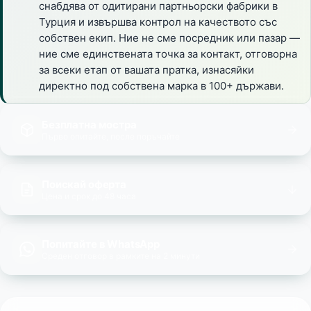
снабдява от одитирани партньорски фабрики в
Турция и извършва контрол на качеството със
собствен екип. Ние не сме посредник или пазар —
ние сме единствената точка за контакт, отговорна
за всеки етап от вашата пратка, изнасяйки
директно под собствена марка в 100+ държави.
Безплатна мостра
Първо опитайте, после поръчайте
Поискай оферта
Цена и срок до 48 часа
Попитайте в WhatsApp
Среден отговор в рамките на 2 минути