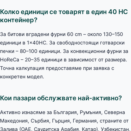
Колко единици се товарят в един 40 HC
контейнер?
За битови вградени фурни 60 cm – около 130–150
единици в 1×40HC. За свободностоящи готварски
печки – 80–100 единици. За конвекционни фурни за
HoReCa – 20–35 единици в зависимост от размера.
Точна калкулация предоставяме при заявка с
конкретен модел.
Кои пазари обслужвате най-активно?
Активно изнасяме за България, Румъния, Северна
Македония, Сърбия, Гърция, Германия, страните от
Залива (ОАЕ, Саудитска Арабия, Катар), Узбекистан,