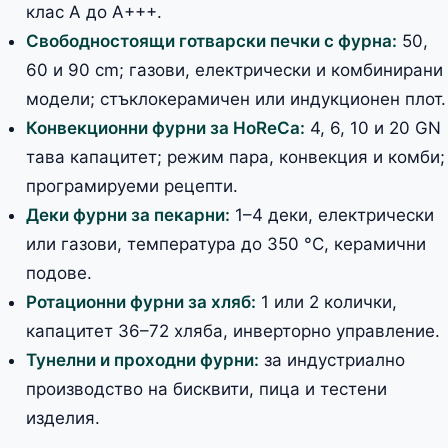
клас A до A+++.
Свободностоящи готварски печки с фурна:
50,
60 и 90 cm; газови, електрически и комбинирани
модели; стъклокерамичен или индукционен плот.
Конвекционни фурни за HoReCa:
4, 6, 10 и 20 GN
тава капацитет; режим пара, конвекция и комби;
програмируеми рецепти.
Деки фурни за пекарни:
1–4 деки, електрически
или газови, температура до 350 °C, керамични
подове.
Ротационни фурни за хляб:
1 или 2 колички,
капацитет 36–72 хляба, инверторно управление.
Тунелни и проходни фурни:
за индустриално
производство на бисквити, пица и тестени
изделия.