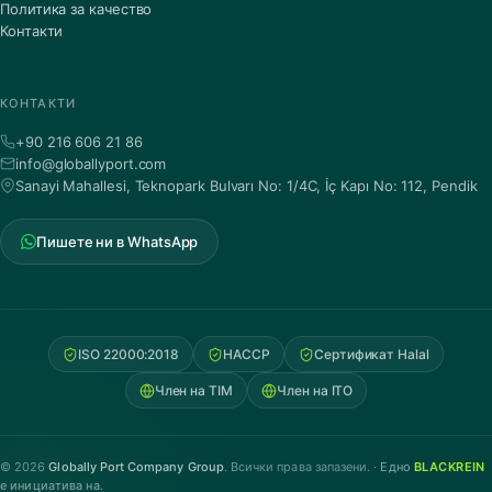
Политика за качество
Контакти
КОНТАКТИ
+90 216 606 21 86
info@globallyport.com
Sanayi Mahallesi, Teknopark Bulvarı No: 1/4C, İç Kapı No: 112, Pendik
Пишете ни в WhatsApp
ISO 22000:2018
HACCP
Сертификат Halal
Член на TIM
Член на ITO
© 2026
Globally Port Company Group
. Всички права запазени. ·
Едно
BLACKREIN
е инициатива на.