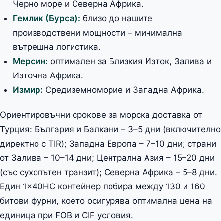
Черно море и Северна Африка.
Гемлик (Бурса):
близо до нашите
производствени мощности – минимална
вътрешна логистика.
Мерсин:
оптимален за Близкия Изток, Залива и
Източна Африка.
Измир:
Средиземноморие и Западна Африка.
Ориентировъчни срокове за морска доставка от
Турция: България и Балкани – 3–5 дни (включително
директно с TIR); Западна Европа – 7–10 дни; страни
от Залива – 10–14 дни; Централна Азия – 15–20 дни
(със сухопътен транзит); Северна Африка – 5–8 дни.
Един 1×40HC контейнер побира между 130 и 160
битови фурни, което осигурява оптимална цена на
единица при FOB и CIF условия.