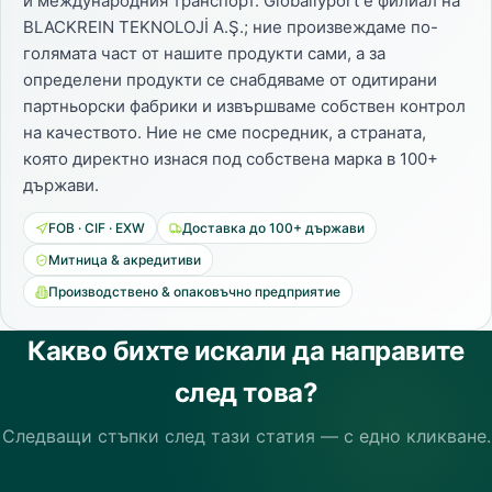
и международния транспорт. Globallyport е филиал на
BLACKREIN TEKNOLOJİ A.Ş.; ние произвеждаме по-
голямата част от нашите продукти сами, а за
определени продукти се снабдяваме от одитирани
партньорски фабрики и извършваме собствен контрол
на качеството. Ние не сме посредник, а страната,
която директно изнася под собствена марка в 100+
държави.
FOB · CIF · EXW
Доставка до 100+ държави
Митница & акредитиви
Производствено & опаковъчно предприятие
Какво бихте искали да направите
след това?
Следващи стъпки след тази статия — с едно кликване.