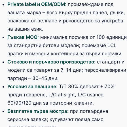
Private label и OEM/ODM:
произвеждаме под
вашата марка – лого върху преден панел, ръчки,
опаковка от велпапе и ръководство за употреба
на вашия език.
Гъвкав MOQ:
минимална поръчка от 100 единици
за стандартни битови модели; приемаме LCL
пратки и смесени контейнери за първи поръчки.
Стоково и поръчково производство:
стандартни
модели се товарят за 7–14 дни; персонализирани
партиди – 30–45 дни.
Условия за плащане:
T/T 30% депозит + 70%
преди товарене, L/C at sight, L/C usance
60/90/120 дни за повторни клиенти.
Безплатна първа мостра:
при потвърдена
сериозна заявка; купувачът поема само