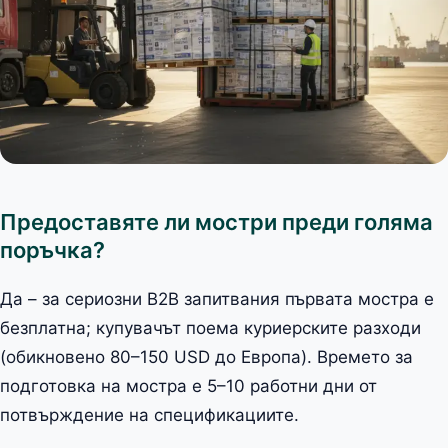
Предоставяте ли мостри преди голяма
поръчка?
Да – за сериозни B2B запитвания първата мостра е
безплатна; купувачът поема куриерските разходи
(обикновено 80–150 USD до Европа). Времето за
подготовка на мостра е 5–10 работни дни от
потвърждение на спецификациите.