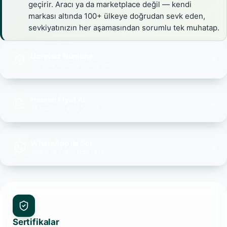
geçirir. Aracı ya da marketplace değil — kendi
markası altında 100+ ülkeye doğrudan sevk eden,
sevkiyatınızın her aşamasından sorumlu tek muhatap.
Ücretsiz Numune
Önce dene, sonra sipariş ver
Hemen Fiyat Al
48 saatte fiyat ve termin
WhatsApp ile Sor
Ortalama 2 dk içinde yanıt
Sertifikalar