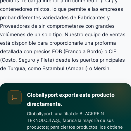
pedidos de carga inferior a un contenedor (LCL) y
contenedores mixtos, lo que permite a las empresas
probar diferentes variedades de Fabricantes y
Proveedores de sin comprometerse con grandes
volúmenes de un solo tipo. Nuestro equipo de ventas
está disponible para proporcionarle una proforma
detallada con precios FOB (Franco a Bordo) o CIF
(Costo, Seguro y Flete) desde los puertos principales
de Turquía, como Estambul (Ambarlı) o Mersin.
Globallyport exporta este producto
directamente.
Globallyport, una filial de BLACKREIN
TEKNOLOJİ A.Ş., fabrica la mayoría de sus
productos; para ciertos productos, los obtiene