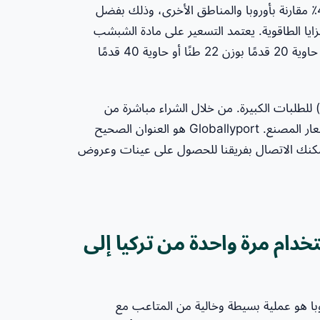
Globallyport، يمكننا تقديم أسعار أكثر تنافسية بنسبة 20-40٪ مقارنة بأوروبا والمناطق الأخرى، وذلك بفضل
مزايا الطاقوية. يعتمد التسعير على مادة الشبشب
(غير المنسوجة، القطيفة)، وسماكة النعل، وكمية الطلب (LCL، حاوية 20 قدمًا بوزن 22 طنًا أو حاوية 40 قدمًا
وط دفع مرنة (T/T، L/C عند الاطلاع) للطلبات الكبيرة. من خلال الشراء مباشرة من
المصنع، نزيل تكاليف الوسطاء، وبالتالي نقدم لعملائنا أفضل أسعار المصنع. Globallyport هو العنوان الصحيح
يمكنك الاتصال بفريقنا للحصول على عينات وعروض
دام مرة واحدة من تركيا إلى
وبا هو عملية بسيطة وخالية من المتاعب مع