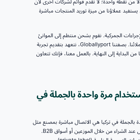
ومصدر نقدم حلولًا من نقطة واحدة؛ لا نقدم قوائم لشركات أخرى لأن
 يستفيد عملاؤنا من ميزة توريد المنتجات مباشرة
الإجراءات الجمركية. نقوم بشحن منتظم إلى الموانئ
في جميع أنحاء العالم ويمكننا تلبية متطلبات الشحن الخاصة لعملائنا. بصفتنا Globallyport، نتعهد بتقديم تجربة
من البداية إلى النهاية. بالعمل معنا، فإنك تتعاون
خدام مرة واحدة بالجملة في
دة بالجملة في تركيا هي الاتصال مباشرة بمصنع مثل
Globallyport. قد تواجه تكاليف إضافية وخيارات تخصيص أقل عند الشراء من خلال الموزعين أو أسواق B2B.