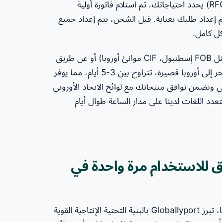
Globallyport. الخطوة الأولى هي إرسال طلب عرض أسعار (RFQ) يحدد احتياجاتك، ثم استلام فاتورة أولية
م إعداد طلبك بعناية. قبل الشحن، يتم إعداد جميع
كل كامل.
عادةً ما يتم الشحن عن طريق البحر (مع شروط التجارة الدولية مثل FOB إسطنبول، CIF موانئ أوروبا) أو عن طريق
الجو في حالات الطوارئ. عادةً ما تكون مدة العبور عن طريق البحر إلى أوروبا قصيرة، تتراوح بين 3-5 أيام، مما يوفر
 ونضمن توافق منتجاتك مع لوائح الاتحاد الأوروبي
ت متعدد اللغات لدينا على مدار الساعة طوال أيام
 للاستخدام مرة واحدة في
من بين مصدري شباشب الفنادق للاستخدام مرة واحدة في تركيا، تبرز Globallyport بالبنية التحتية الإنتاجية القوية