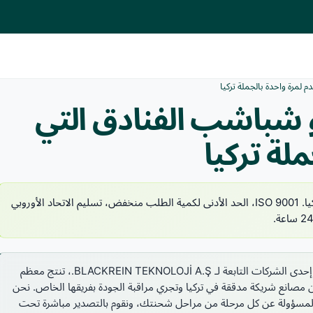
مرة واحدة بالجملة تركيا
شباشب الفنادق التي
لة تركيا
Globallyport، مصنع شباشب الفنادق للاستخدام مرة واحدة في تركيا. ISO 9001، الحد الأدنى لكمية الطلب منخفض، تسليم الاتحاد الأوروبي
Globallyport، إحدى الشركات التابعة لـ BLACKREIN TEKNOLOJİ A.Ş.، تنتج معظم
ن مصانع شريكة مدققة في تركيا وتجري مراقبة الجودة بفريقها الخاص. نحن
دة المسؤولة عن كل مرحلة من مراحل شحنتك، ونقوم بالتصدير مباشرة تحت