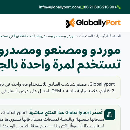
info@globallyport.com
+90 216 606 21 86
الصفحة الرئيسية
المنتجات
موردو ومصنعو ومصدرو شباشب الفنادق التي تستخدم ل
موردو ومصنعو ومصدرو 
تستخدم لمرة واحدة بالجم
3-5 أيام، علامة تجارية خاصة + OEM. احصل على عرض أسعار في 24 ساعة.
تُصدِّر Globallyport هذا المنتج مباشرةً.
منتجاتها بنفسها؛ وبالنسبة لمنتجات معينة، فإنها تستوردها م
لسنا وسيطًا أو سوقًا إلكترونيًا — نحن نقطة الاتصال الوحي