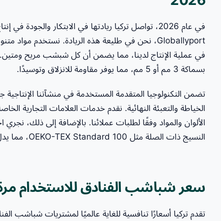
في عام 2026، تواصل تركيا ريادتها في الابتكار والجودة
Globallyport، نحن في طليعة هذه الريادة. نستخدم موا
بسماكة 3 مم أو 5 مم، مما يوفر مقاومة للانزلاق وتوسيدًا.
تضمن التكنولوجيا المتقدمة المستخدمة في منشآتنا الإنتاجية ج
الألوان والمواد وفقًا لطلبات عملائنا. بالإضافة إلى ذلك، نجر
النسيج ذات الصلة مثل OEKO-TEX Standard 100، مما يدل على خلوها من المواد الضارة بصحة الإنسان.
سعر شباشب الفنادق للاستخدام مرة و
تقدم تركيا أسعارًا تنافسية للغاية عالميًا لمشتريات شباشب الفن