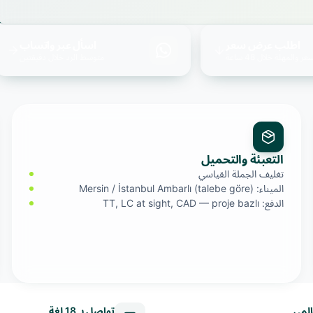
اطلب عرض سعر
اسأل عبر واتساب
عر والمهلة خلال 48 ساعة
متوسط الرد خلال دقيقتين
التعبئة والتحميل
تغليف الجملة القياسي
الميناء: Mersin / İstanbul Ambarlı (talebe göre)
الدفع: TT, LC at sight, CAD — proje bazlı
لمي
تواصل بـ 18 لغة