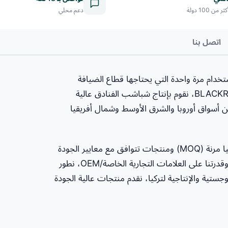
من 100 دولة
دعم محلي
اتصل بنا
ستخدام مرة واحدة التي يحتاجها قطاع الضيافة
العالمي. بصفتنا Globallyport، ضمن مجموعة BLACKREIN Holding، نقوم بإنتاج شباشب الفنادق عالية
من أسواق أوروبا والشرق الأوسط وشمال أفريقيا
من خلال ميزة الشراء مباشرة من المصنع، نوفر كميات طلب دنيا مرنة (MOQ) ومنتجات تتوافق مع معايير الجودة
الدولية. من خلال عمليات الإنتاج المعتمدة بشهادة ISO 9001 وقدرتنا على العلامات التجارية الخاصة/OEM، نطور
وجستية والإنتاجية لتركيا، نقدم منتجات عالية الجودة