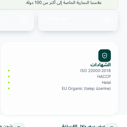
علامتنا التجارية الخاصة إلى أكثر من 100 دولة.
عينة مجانية
جرّب أولاً، ثم اطلب
الس
الشهادات
ISO 22000:2018
HACCP
Helal
EU Organic (talep üzerine)
عرض سعر خلال 48 ساعة
شحن عا