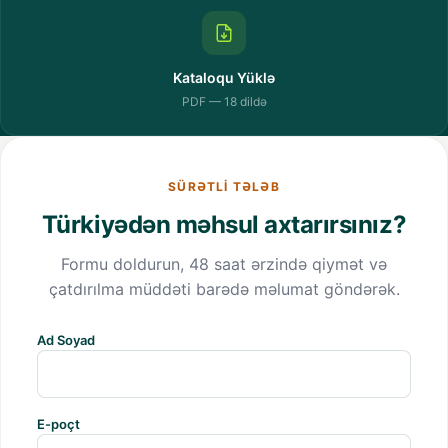
Kataloqu Yüklə
PDF — 18 dildə
SÜRƏTLI TƏLƏB
Türkiyədən məhsul axtarırsınız?
Formu doldurun, 48 saat ərzində qiymət və
çatdırılma müddəti barədə məlumat göndərək.
Ad Soyad
E-poçt