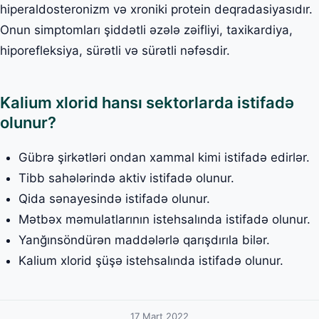
hiperaldosteronizm və xroniki protein deqradasiyasıdır.
Onun simptomları şiddətli əzələ zəifliyi, taxikardiya,
hiporefleksiya, sürətli və sürətli nəfəsdir.
Kalium xlorid hansı sektorlarda istifadə
olunur?
Gübrə şirkətləri ondan xammal kimi istifadə edirlər.
Tibb sahələrində aktiv istifadə olunur.
Qida sənayesində istifadə olunur.
Mətbəx məmulatlarının istehsalında istifadə olunur.
Yanğınsöndürən maddələrlə qarışdırıla bilər.
Kalium xlorid şüşə istehsalında istifadə olunur.
17 Mart 2022