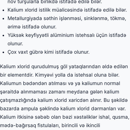
növ turşularla birlikdə istifadə edilə bilər.
Kalium xlorid istilik müalicəsində istifadə edilə bilər.
Metallurgiyada səthin işlənməsi, sinklənmə, tökmə,
ərimə istifadə olunur.
Yüksək keyfiyyətli alüminium istehsalı üçün istifadə
olunur.
Çox vaxt gübrə kimi istifadə olunur.
Kalium xlorid qurudulmuş göl yataqlarından əldə edilən
bir elementdir. Kimyəvi yolla da istehsal oluna bilər.
Kaliumun bədəndən atılması və ya kaliumun normal
şəraitdə alınmaması zamanı meydana gələn kalium
çatışmazlığında kalium xlorid xaricdən alınır. Bu şəkildə
bazarda ampula şəklində kalium xlorid dərmanları var.
Kalium itkisinə səbəb olan bəzi xəstəliklər ishal, qusma,
mədə-bağırsaq fistulaları, birincili və ikincili