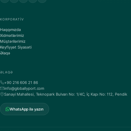
KORPORATIV
Haqqımızda
Xidmətlərimiz
Müştərilərimiz
Keyfiyyət Siyasəti
Əlaqə
ƏLAQƏ
+90 216 606 21 86
info@globallyport.com
Sanayi Mahallesi, Teknopark Bulvarı No: 1/4C, İç Kapı No: 112, Pendik
WhatsApp ilə yazın