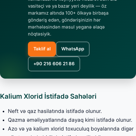
vasitəçi və ya bazar yeri deyilik — öz
markamız altında 100+ ölkəyə birbaşa
göndəriş edən, göndərişinizin hər
mərhələsindən məsul yeganə əlaqə
nöqtəsiyik.
Təklif al
WhatsApp
+90 216 606 21 86
Kalium Xlorid İstifadə Sahələri
Neft və qaz hasilatında istifadə olunur.
Qazma əməliyyatlarında dayaq kimi istifadə olunur.
Azo və ya kalium xlorid toxuculuq boyalarında digər