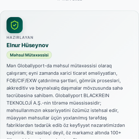
HAZIRLAYAN
Elnur Hüseynov
Məhsul Mütəxəssisi
Mən Globallyport-da məhsul mütəxəssisi olaraq
çalışıram; eyni zamanda xarici ticarət əməliyyatları,
FOB/CIF/EXW çatdırılma şərtləri, gömrük prosesləri,
akkreditiv və beynəlxalq daşımalar mövzusunda sahə
təcrübəsinə sahibəm. Globallyport BLACKREIN
TEKNOLOJİ A.Ş.-nin törəmə müəssisəsidir;
məhsullarımızın əksəriyyətini özümüz istehsal edir,
müəyyən məhsullar üçün yoxlanılmış tərəfdaş
fabriklərdən tədarük edib öz keyfiyyət nəzarətimizdən
keçiririk. Biz vasitəçi deyil, öz markamız altında 100+