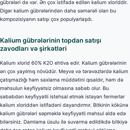
gübrələri də var. Ən çox istifadə edilən kalium xloriddir.
Digər kalium gübrələrindən daha səmərəli olan bu
kompozisiyanın satışı çox populyarlaşdı.
Kalium gübrələrinin topdan satışı
zavodları və şirkətləri
Kalium xlorid 60% K2O ehtiva edir. Kalium gübrələrinin
ən çox yayılmış növüdür. Meyvə və tərəvəzlərdə kalium
çatışmazlığı həm saxlama müddətini qısaldır, həm də
məhsulun keyfiyyətsiz olmasına səbəb olur. Bu
səbəbdən keyfiyyətli istehsal etmək istəyən fermerlər
kalium xloriddən istifadəni dayandırmır. Bitkinin kökünə
kalium gübrələri səpməklə keyfiyyətli məhsul əldə edə
bilərsiniz. Damlama üsulu ilə suvarma edildikdə bitkiyə