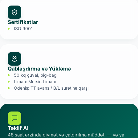
Sertifikatlar
ISO 9001
Qablaşdırma və Yükləmə
50 kq çuval, big-bag
Liman: Mersin Limanı
Ödəniş: TT avans / B/L surətinə qarşı
Təklif Al
48 saat ərzində qiymət və çatdırılma müddəti — və ya