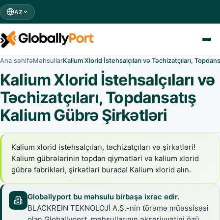
AZ
Ana səhifə
Məhsullar
Kalium Xlorid İstehsalçıları və Təchizatçıları, Topdan
Kalium Xlorid İstehsalçıları və
Təchizatçıları, Topdansatış
Kalium Gübrə Şirkətləri
Kalium xlorid istehsalçıları, təchizatçıları və şirkətləri!
Kalium gübrələrinin topdan qiymətləri və kalium xlorid
gübrə fabrikləri, şirkətləri burada! Kalium xlorid alın.
Globallyport bu məhsulu birbaşa ixrac edir.
BLACKREIN TEKNOLOJİ A.Ş.-nin törəmə müəssisəsi
olan Globallyport, məhsullarının əksəriyyətini özü