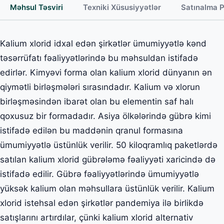
Məhsul Təsviri
Texniki Xüsusiyyətlər
Satınalma 
Kalium xlorid idxal edən şirkətlər ümumiyyətlə kənd
təsərrüfatı fəaliyyətlərində bu məhsuldan istifadə
edirlər. Kimyəvi forma olan kalium xlorid dünyanın ən
qiymətli birləşmələri sırasındadır. Kalium və xlorun
birləşməsindən ibarət olan bu elementin saf halı
qoxusuz bir formadadır. Asiya ölkələrində gübrə kimi
istifadə edilən bu maddənin qranul formasına
ümumiyyətlə üstünlük verilir. 50 kiloqramlıq paketlərdə
satılan kalium xlorid gübrələmə fəaliyyəti xaricində də
istifadə edilir. Gübrə fəaliyyətlərində ümumiyyətlə
yüksək kalium olan məhsullara üstünlük verilir. Kalium
xlorid istehsal edən şirkətlər pandemiya ilə birlikdə
satışlarını artırdılar, çünki kalium xlorid alternativ