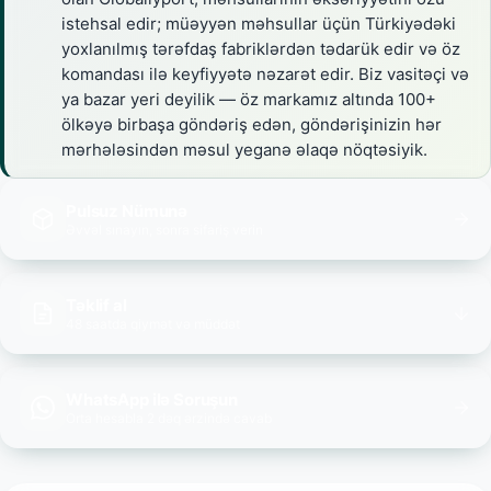
istehsal edir; müəyyən məhsullar üçün Türkiyədəki
yoxlanılmış tərəfdaş fabriklərdən tədarük edir və öz
komandası ilə keyfiyyətə nəzarət edir. Biz vasitəçi və
ya bazar yeri deyilik — öz markamız altında 100+
ölkəyə birbaşa göndəriş edən, göndərişinizin hər
mərhələsindən məsul yeganə əlaqə nöqtəsiyik.
Pulsuz Nümunə
Əvvəl sınayın, sonra sifariş verin
Təklif al
48 saatda qiymət və müddət
WhatsApp ilə Soruşun
Orta hesabla 2 dəq ərzində cavab