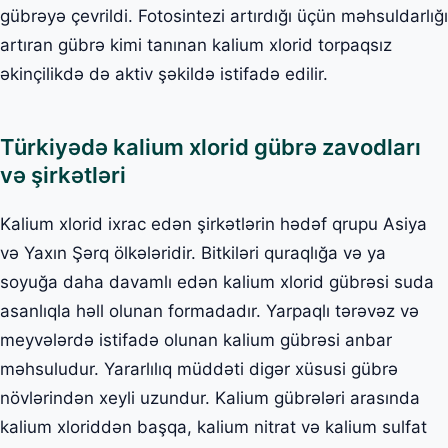
gübrəyə çevrildi. Fotosintezi artırdığı üçün məhsuldarlığı
artıran gübrə kimi tanınan kalium xlorid torpaqsız
əkinçilikdə də aktiv şəkildə istifadə edilir.
Türkiyədə kalium xlorid gübrə zavodları
və şirkətləri
Kalium xlorid ixrac edən şirkətlərin hədəf qrupu Asiya
və Yaxın Şərq ölkələridir. Bitkiləri quraqlığa və ya
soyuğa daha davamlı edən kalium xlorid gübrəsi suda
asanlıqla həll olunan formadadır. Yarpaqlı tərəvəz və
meyvələrdə istifadə olunan kalium gübrəsi anbar
məhsuludur. Yararlılıq müddəti digər xüsusi gübrə
növlərindən xeyli uzundur. Kalium gübrələri arasında
kalium xloriddən başqa, kalium nitrat və kalium sulfat