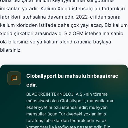
daha tez çatan kalium keyfiyyətli məhsul götürmə
imkanları yaradır. Kalium Xlorid istehsalçıları tədarükçü
fabrikləri istehsalına davam edir. 2022-ci ildən sonra
kalium xloriddən istifadə daha çox yayılacaq. Biz kalium
xlorid şirkətləri arasındayıq. Siz OEM istehsalına sahib
ola bilərsiniz və ya kalium xlorid ixracına başlaya
bilərsiniz.
Globallyport bu məhsulu birbaşa ixrac
edir.
BLACKREIN TEKNOLOJİ A.Ş.-nin törəmə
müəssisəsi olan Globallyport, məhsullarının
əksəriyyətini özü istehsal edir; müəyyən
məhsullar üçün Türkiyədəki yoxlanılmış
tərəfdaş fabriklərdən tədarük edir və öz
komandası ilə keyfiyyətə nəzarət edir. Biz