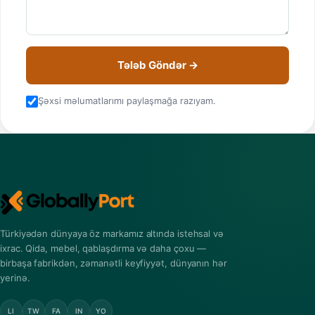
Tələb Göndər →
Şəxsi məlumatlarımı paylaşmağa razıyam.
Türkiyədən dünyaya öz markamız altında istehsal və
ixrac. Qida, mebel, qablaşdırma və daha çoxu —
birbaşa fabrikdən, zəmanətli keyfiyyət, dünyanın hər
yerinə.
LI
TW
FA
IN
YO