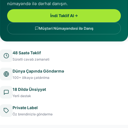
nümayəndə ilə dərhal danışın.
İndi Təklif Al
Müştəri Nümayəndəsi ilə Danış
48 Saatə Təklif
Sürətli cavab zəmanəti
Dünya Çapında Göndərmə
100+ ölkəyə çatdırılma
18 Dildə Ünsiyyət
Yerli dəstək
Private Label
Öz brendinizlə göndərmə