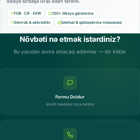
ölkəyə birbaşa ixrac edən tərəfik.
FOB · CIF · EXW
100+ ölkəyə göndərmə
Gömrük & akkreditiv
İstehsal & qablaşdırma müəssisəsi
Növbəti nə etmək istərdiniz?
Bu yazıdan sonra atılacaq addımlar — bir kliklə.
Formu Doldur
Ətraflı tələbinizi bizə bildirin