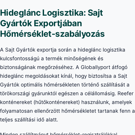
Hideglánc Logisztika: Sajt
Gyártók Exportjában
Hőmérséklet-szabályozás
A Sajt Gyártók exportja során a hideglánc logisztika
kulcsfontosságú a termék minőségének és
biztonságának megőrzéséhez. A Globallyport átfogó
hideglánc megoldásokat kínál, hogy biztosítsa a Sajt
Gyártók optimális hőmérsékleten történő szállítását a
törökországi gyárunktól egészen a célállomásig. Reefer
konténereket (hűtőkonténereket) használunk, amelyek
folyamatosan ellenőrzött hőmérsékletet tartanak fenn a
teljes szállítási idő alatt.
Minden szállítmányt hőmérséklet-regisztrálókkal