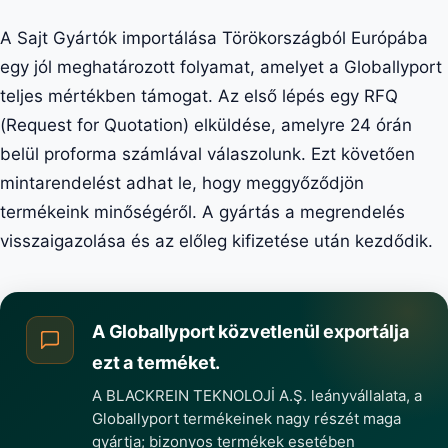
A Sajt Gyártók importálása Törökországból Európába
egy jól meghatározott folyamat, amelyet a Globallyport
teljes mértékben támogat. Az első lépés egy RFQ
(Request for Quotation) elküldése, amelyre 24 órán
belül proforma számlával válaszolunk. Ezt követően
mintarendelést adhat le, hogy meggyőződjön
termékeink minőségéről. A gyártás a megrendelés
visszaigazolása és az előleg kifizetése után kezdődik.
A Globallyport közvetlenül exportálja
ezt a terméket.
A BLACKREIN TEKNOLOJİ A.Ş. leányvállalata, a
Globallyport termékeinek nagy részét maga
gyártja; bizonyos termékek esetében