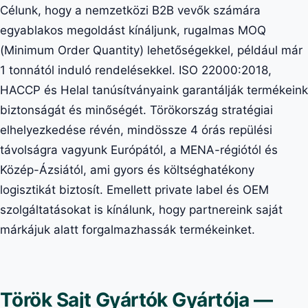
Célunk, hogy a nemzetközi B2B vevők számára
egyablakos megoldást kínáljunk, rugalmas MOQ
(Minimum Order Quantity) lehetőségekkel, például már
1 tonnától induló rendelésekkel. ISO 22000:2018,
HACCP és Helal tanúsítványaink garantálják termékeink
biztonságát és minőségét. Törökország stratégiai
elhelyezkedése révén, mindössze 4 órás repülési
távolságra vagyunk Európától, a MENA-régiótól és
Közép-Ázsiától, ami gyors és költséghatékony
logisztikát biztosít. Emellett private label és OEM
szolgáltatásokat is kínálunk, hogy partnereink saját
márkájuk alatt forgalmazhassák termékeinket.
Török Sajt Gyártók Gyártója —