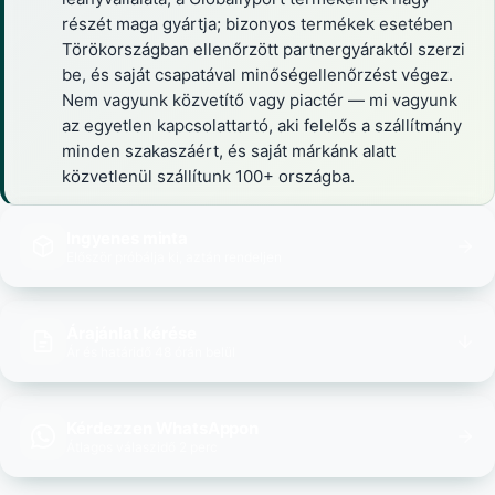
részét maga gyártja; bizonyos termékek esetében
Törökországban ellenőrzött partnergyáraktól szerzi
be, és saját csapatával minőségellenőrzést végez.
Nem vagyunk közvetítő vagy piactér — mi vagyunk
az egyetlen kapcsolattartó, aki felelős a szállítmány
minden szakaszáért, és saját márkánk alatt
közvetlenül szállítunk 100+ országba.
Ingyenes minta
Először próbálja ki, aztán rendeljen
Árajánlat kérése
Ár és határidő 48 órán belül
Kérdezzen WhatsAppon
Átlagos válaszidő 2 perc