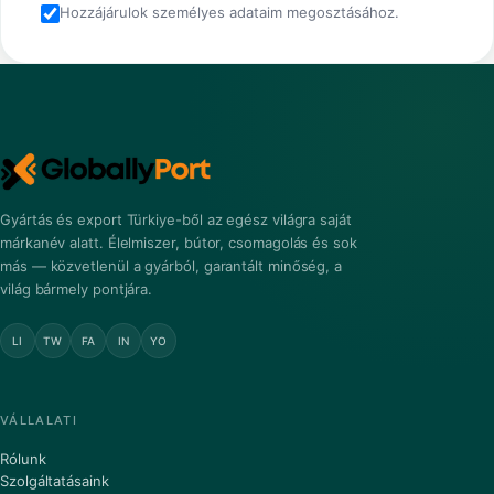
Hozzájárulok személyes adataim megosztásához.
Gyártás és export Türkiye-ből az egész világra saját
márkanév alatt. Élelmiszer, bútor, csomagolás és sok
más — közvetlenül a gyárból, garantált minőség, a
világ bármely pontjára.
LI
TW
FA
IN
YO
VÁLLALATI
Rólunk
Szolgáltatásaink