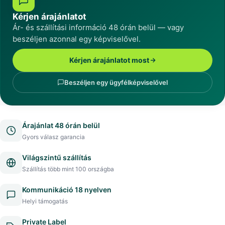
Kérjen árajánlatot
Ár- és szállítási információ 48 órán belül — vagy
beszéljen azonnal egy képviselővel.
Kérjen árajánlatot most
Beszéljen egy ügyfélképviselővel
Árajánlat 48 órán belül
Gyors válasz garancia
Világszintű szállítás
Szállítás több mint 100 országba
Kommunikáció 18 nyelven
Helyi támogatás
Private Label