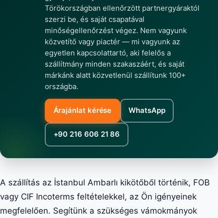
Törökországban ellenőrzött partnergyáraktól
szerzi be, és saját csapatával
minőségellenőrzést végez. Nem vagyunk
közvetítő vagy piactér — mi vagyunk az
egyetlen kapcsolattartó, aki felelős a
szállítmány minden szakaszáért, és saját
márkánk alatt közvetlenül szállítunk 100+
országba.
Árajánlat kérése
WhatsApp
+90 216 606 21 86
A szállítás az İstanbul Ambarlı kikötőből történik, FOB
vagy CIF Incoterms feltételekkel, az Ön igényeinek
megfelelően. Segítünk a szükséges vámokmányok