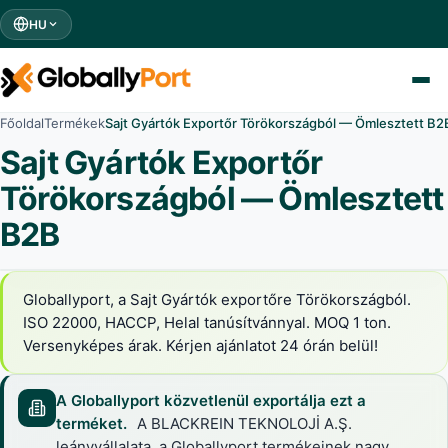
HU
Főoldal
Termékek
Sajt Gyártók Exportőr Törökországból — Ömlesztett B2
Sajt Gyártók Exportőr
Törökországból — Ömlesztett
B2B
Globallyport, a Sajt Gyártók exportőre Törökországból.
ISO 22000, HACCP, Helal tanúsítvánnyal. MOQ 1 ton.
Versenyképes árak. Kérjen ajánlatot 24 órán belül!
A Globallyport közvetlenül exportálja ezt a
terméket.
A BLACKREIN TEKNOLOJİ A.Ş.
leányvállalata, a Globallyport termékeinek nagy