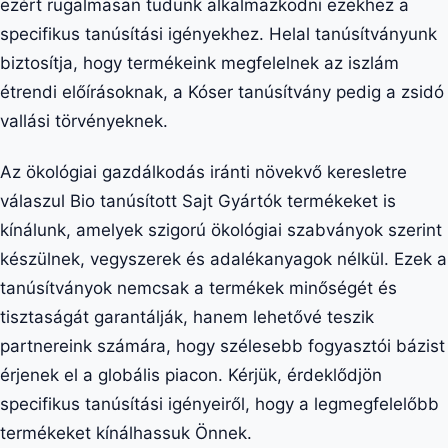
ezért rugalmasan tudunk alkalmazkodni ezekhez a
specifikus tanúsítási igényekhez. Helal tanúsítványunk
biztosítja, hogy termékeink megfelelnek az iszlám
étrendi előírásoknak, a Kóser tanúsítvány pedig a zsidó
vallási törvényeknek.
Az ökológiai gazdálkodás iránti növekvő keresletre
válaszul Bio tanúsított Sajt Gyártók termékeket is
kínálunk, amelyek szigorú ökológiai szabványok szerint
készülnek, vegyszerek és adalékanyagok nélkül. Ezek a
tanúsítványok nemcsak a termékek minőségét és
tisztaságát garantálják, hanem lehetővé teszik
partnereink számára, hogy szélesebb fogyasztói bázist
érjenek el a globális piacon. Kérjük, érdeklődjön
specifikus tanúsítási igényeiről, hogy a legmegfelelőbb
termékeket kínálhassuk Önnek.