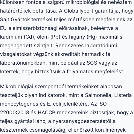
különösen fontos a szigorú mikrobiológiai és nehézfém
határértékek betartása. A Globallyport garantálja, hogy
Sajt Gyártók termékei teljes mértékben megfelelnek az
EU élelmiszerbiztonsági előírásainak, beleértve a
kadmium (Cd), ólom (Pb) és higany (Hg) maximális
megengedett szintjeit. Rendszeres laboratóriumi
vizsgálatokat végzünk akkreditált harmadik fél
laboratóriumokban, mint például az SGS vagy az
Intertek, hogy biztosítsuk a folyamatos megfelelést.
Mikrobiológiai szempontból termékeinket alaposan
teszteljük olyan indikátorok, mint a Salmonella, Listeria
monocytogenes és E. coli jelenlétére. Az ISO
22000:2018 és HACCP rendszereink biztosítják, hogy a
teljes gyártási lánc, a nyersanyagbeszerzéstől a
késztermék csomagolásáig, ellenőrzött körülmények