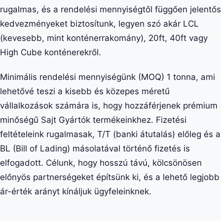
rugalmas, és a rendelési mennyiségtől függően jelentős
kedvezményeket biztosítunk, legyen szó akár LCL
(kevesebb, mint konténerrakomány), 20ft, 40ft vagy
High Cube konténerekről.
Minimális rendelési mennyiségünk (MOQ) 1 tonna, ami
lehetővé teszi a kisebb és közepes méretű
vállalkozások számára is, hogy hozzáférjenek prémium
minőségű Sajt Gyártók termékeinkhez. Fizetési
feltételeink rugalmasak, T/T (banki átutalás) előleg és a
BL (Bill of Lading) másolatával történő fizetés is
elfogadott. Célunk, hogy hosszú távú, kölcsönösen
előnyös partnerségeket építsünk ki, és a lehető legjobb
ár-érték arányt kínáljuk ügyfeleinknek.