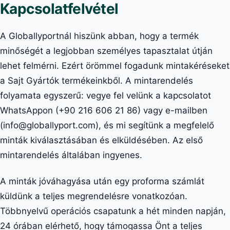
Kapcsolatfelvétel
A Globallyportnál hiszünk abban, hogy a termék
minőségét a legjobban személyes tapasztalat útján
lehet felmérni. Ezért örömmel fogadunk mintakéréseket
a Sajt Gyártók termékeinkből. A mintarendelés
folyamata egyszerű: vegye fel velünk a kapcsolatot
WhatsAppon (+90 216 606 21 86) vagy e-mailben
(info@globallyport.com), és mi segítünk a megfelelő
minták kiválasztásában és elküldésében. Az első
mintarendelés általában ingyenes.
A minták jóváhagyása után egy proforma számlát
küldünk a teljes megrendelésre vonatkozóan.
Többnyelvű operációs csapatunk a hét minden napján,
24 órában elérhető, hogy támogassa Önt a teljes