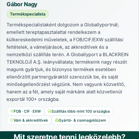
Gábor Nagy
Termékspecialista
Termékspecialistaként dolgozom a Globallyportnál;
emellett tereptapasztalattal rendelkezem a
külkereskedelmi műveletek, a FOB/CIF/EXW szállítási
feltételek, a vámeljárások, az akkreditívek és a
nemzetközi szállítás terén. A Globallyport a BLACKREIN
TEKNOLOJİ A.Ş. leányvállalata; termékeink nagy részét
magunk gyártjuk, és bizonyos termékek esetében
ellenőrzött partnergyáraktól szerezzük be, és saját
minőségellenőrzést végzünk. Nem vagyunk közvetítő,
hanem az a fél, amely saját márkánk alatt közvetlenül
exportál 100+ országba.
FOB · CIF · EXW
Szállítás több mint 100 országba
Vám & akkreditívek
Gyártó- & csomagolóüzem
Mit szeretne tenni legközelebb?