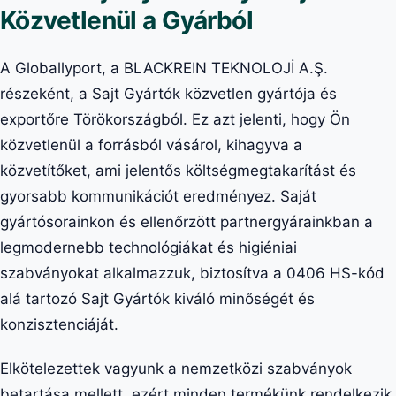
Közvetlenül a Gyárból
A Globallyport, a BLACKREIN TEKNOLOJİ A.Ş.
részeként, a Sajt Gyártók közvetlen gyártója és
exportőre Törökországból. Ez azt jelenti, hogy Ön
közvetlenül a forrásból vásárol, kihagyva a
közvetítőket, ami jelentős költségmegtakarítást és
gyorsabb kommunikációt eredményez. Saját
gyártósorainkon és ellenőrzött partnergyárainkban a
legmodernebb technológiákat és higiéniai
szabványokat alkalmazzuk, biztosítva a 0406 HS-kód
alá tartozó Sajt Gyártók kiváló minőségét és
konzisztenciáját.
Elkötelezettek vagyunk a nemzetközi szabványok
betartása mellett, ezért minden termékünk rendelkezik