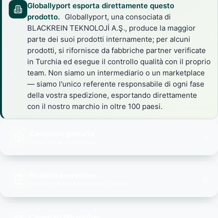
Globallyport esporta direttamente questo
prodotto.
Globallyport, una consociata di
BLACKREIN TEKNOLOJİ A.Ş., produce la maggior
parte dei suoi prodotti internamente; per alcuni
prodotti, si rifornisce da fabbriche partner verificate
in Turchia ed esegue il controllo qualità con il proprio
team. Non siamo un intermediario o un marketplace
— siamo l'unico referente responsabile di ogni fase
della vostra spedizione, esportando direttamente
con il nostro marchio in oltre 100 paesi.
Campione gratuito
Prova prima, ordina dopo
Richiedi preventivo
Prezzo e tempi di consegna in 48 ore
Chiedi su WhatsApp