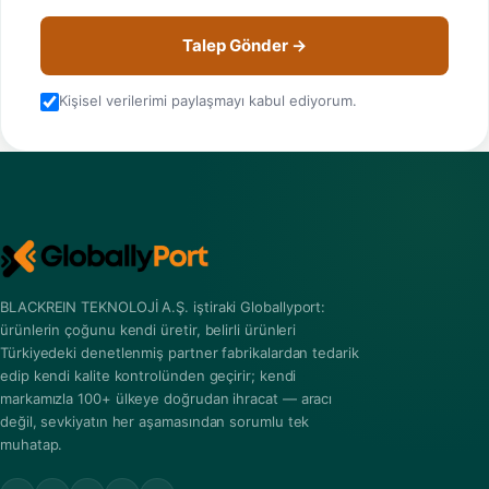
Talep Gönder →
Kişisel verilerimi paylaşmayı kabul ediyorum.
BLACKREIN TEKNOLOJİ A.Ş. iştiraki Globallyport:
ürünlerin çoğunu kendi üretir, belirli ürünleri
Türkiyedeki denetlenmiş partner fabrikalardan tedarik
edip kendi kalite kontrolünden geçirir; kendi
markamızla 100+ ülkeye doğrudan ihracat — aracı
değil, sevkiyatın her aşamasından sorumlu tek
muhatap.