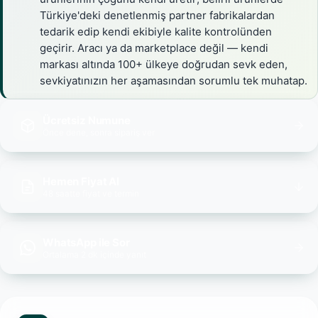
Türkiye'deki denetlenmiş partner fabrikalardan
tedarik edip kendi ekibiyle kalite kontrolünden
geçirir. Aracı ya da marketplace değil — kendi
markası altında 100+ ülkeye doğrudan sevk eden,
sevkiyatınızın her aşamasından sorumlu tek muhatap.
Ücretsiz Numune
Önce dene, sonra sipariş ver
Hemen Fiyat Al
48 saatte fiyat ve termin
WhatsApp ile Sor
Ortalama 2 dk içinde yanıt