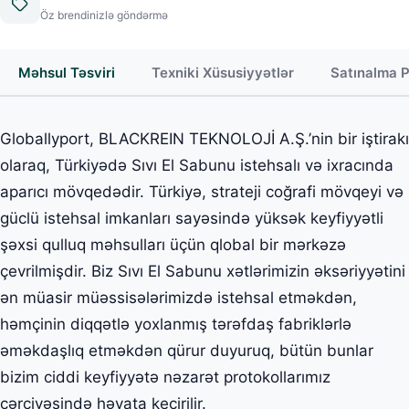
Öz brendinizlə göndərmə
Məhsul Təsviri
Texniki Xüsusiyyətlər
Satınalma 
Globallyport, BLACKREIN TEKNOLOJİ A.Ş.’nin bir iştirakı
olaraq, Türkiyədə Sıvı El Sabunu istehsalı və ixracında
aparıcı mövqedədir. Türkiyə, strateji coğrafi mövqeyi və
güclü istehsal imkanları sayəsində yüksək keyfiyyətli
şəxsi qulluq məhsulları üçün qlobal bir mərkəzə
çevrilmişdir. Biz Sıvı El Sabunu xətlərimizin əksəriyyətini
ən müasir müəssisələrimizdə istehsal etməkdən,
həmçinin diqqətlə yoxlanmış tərəfdaş fabriklərlə
əməkdaşlıq etməkdən qürur duyuruq, bütün bunlar
bizim ciddi keyfiyyətə nəzarət protokollarımız
çərçivəsində həyata keçirilir.