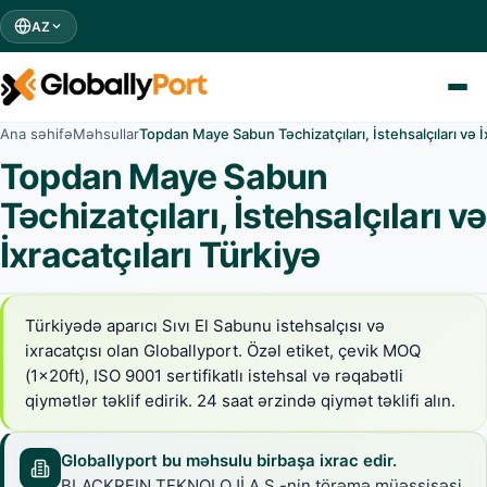
AZ
Ana səhifə
Məhsullar
Topdan Maye Sabun Təchizatçıları, İstehsalçıları və İx
Topdan Maye Sabun
Təchizatçıları, İstehsalçıları və
İxracatçıları Türkiyə
Türkiyədə aparıcı Sıvı El Sabunu istehsalçısı və
ixracatçısı olan Globallyport. Özəl etiket, çevik MOQ
(1x20ft), ISO 9001 sertifikatlı istehsal və rəqabətli
qiymətlər təklif edirik. 24 saat ərzində qiymət təklifi alın.
Globallyport bu məhsulu birbaşa ixrac edir.
BLACKREIN TEKNOLOJİ A.Ş.-nin törəmə müəssisəsi