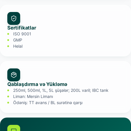
Sertifikatlar
ISO 9001
GMP
Helal
Qablaşdırma və Yükləmə
250ml, 500ml, 1L, 5L şüşələr; 200L varil; IBC tank
Liman: Mersin Limanı
Ödəniş: TT avans / BL surətinə qarşı