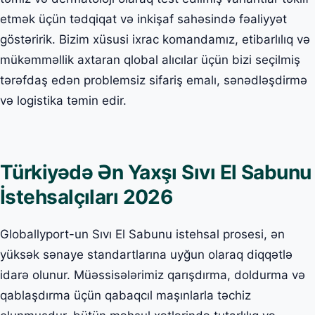
etmək üçün tədqiqat və inkişaf sahəsində fəaliyyət
göstəririk. Bizim xüsusi ixrac komandamız, etibarlılıq və
mükəmməllik axtaran qlobal alıcılar üçün bizi seçilmiş
tərəfdaş edən problemsiz sifariş emalı, sənədləşdirmə
və logistika təmin edir.
Türkiyədə Ən Yaxşı Sıvı El Sabunu
İstehsalçıları 2026
Globallyport-un Sıvı El Sabunu istehsal prosesi, ən
yüksək sənaye standartlarına uyğun olaraq diqqətlə
idarə olunur. Müəssisələrimiz qarışdırma, doldurma və
qablaşdırma üçün qabaqcıl maşınlarla təchiz