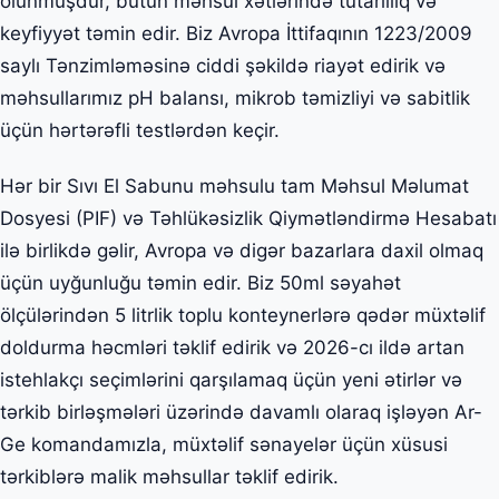
olunmuşdur, bütün məhsul xətlərində tutarlılıq və
keyfiyyət təmin edir. Biz Avropa İttifaqının 1223/2009
saylı Tənzimləməsinə ciddi şəkildə riayət edirik və
məhsullarımız pH balansı, mikrob təmizliyi və sabitlik
üçün hərtərəfli testlərdən keçir.
Hər bir Sıvı El Sabunu məhsulu tam Məhsul Məlumat
Dosyesi (PIF) və Təhlükəsizlik Qiymətləndirmə Hesabatı
ilə birlikdə gəlir, Avropa və digər bazarlara daxil olmaq
üçün uyğunluğu təmin edir. Biz 50ml səyahət
ölçülərindən 5 litrlik toplu konteynerlərə qədər müxtəlif
doldurma həcmləri təklif edirik və 2026-cı ildə artan
istehlakçı seçimlərini qarşılamaq üçün yeni ətirlər və
tərkib birləşmələri üzərində davamlı olaraq işləyən Ar-
Ge komandamızla, müxtəlif sənayelər üçün xüsusi
tərkiblərə malik məhsullar təklif edirik.