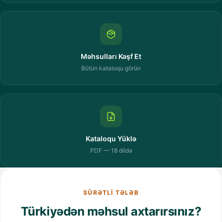
Məhsulları Kəşf Et
Bütün kataloqu görün
Kataloqu Yüklə
PDF — 18 dildə
SÜRƏTLI TƏLƏB
Türkiyədən məhsul axtarırsınız?