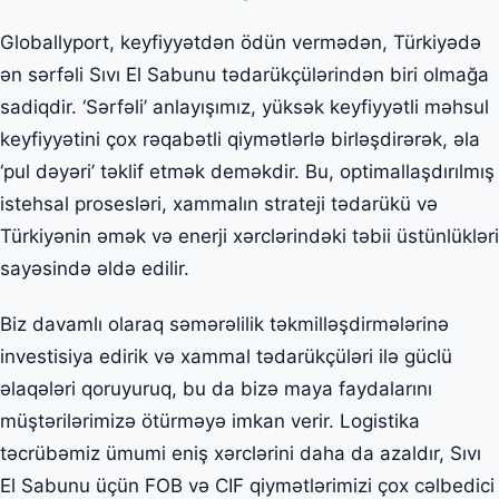
Globallyport, keyfiyyətdən ödün vermədən, Türkiyədə
ən sərfəli Sıvı El Sabunu tədarükçülərindən biri olmağa
sadiqdir. ‘Sərfəli’ anlayışımız, yüksək keyfiyyətli məhsul
keyfiyyətini çox rəqabətli qiymətlərlə birləşdirərək, əla
‘pul dəyəri’ təklif etmək deməkdir. Bu, optimallaşdırılmış
istehsal prosesləri, xammalın strateji tədarükü və
Türkiyənin əmək və enerji xərclərindəki təbii üstünlükləri
sayəsində əldə edilir.
Biz davamlı olaraq səmərəlilik təkmilləşdirmələrinə
investisiya edirik və xammal tədarükçüləri ilə güclü
əlaqələri qoruyuruq, bu da bizə maya faydalarını
müştərilərimizə ötürməyə imkan verir. Logistika
təcrübəmiz ümumi eniş xərclərini daha da azaldır, Sıvı
El Sabunu üçün FOB və CIF qiymətlərimizi çox cəlbedici