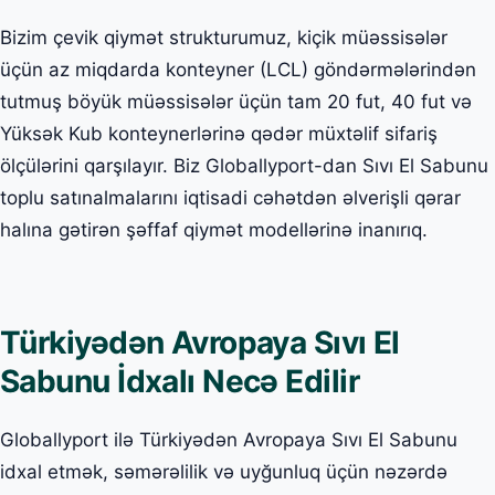
Bizim çevik qiymət strukturumuz, kiçik müəssisələr
üçün az miqdarda konteyner (LCL) göndərmələrindən
tutmuş böyük müəssisələr üçün tam 20 fut, 40 fut və
Yüksək Kub konteynerlərinə qədər müxtəlif sifariş
ölçülərini qarşılayır. Biz Globallyport-dan Sıvı El Sabunu
toplu satınalmalarını iqtisadi cəhətdən əlverişli qərar
halına gətirən şəffaf qiymət modellərinə inanırıq.
Türkiyədən Avropaya Sıvı El
Sabunu İdxalı Necə Edilir
Globallyport ilə Türkiyədən Avropaya Sıvı El Sabunu
idxal etmək, səmərəlilik və uyğunluq üçün nəzərdə