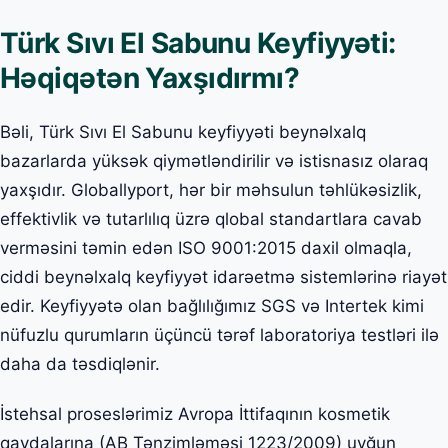
Türk Sıvı El Sabunu Keyfiyyəti:
Həqiqətən Yaxşıdırmı?
Bəli, Türk Sıvı El Sabunu keyfiyyəti beynəlxalq
bazarlarda yüksək qiymətləndirilir və istisnasız olaraq
yaxşıdır. Globallyport, hər bir məhsulun təhlükəsizlik,
effektivlik və tutarlılıq üzrə qlobal standartlara cavab
verməsini təmin edən ISO 9001:2015 daxil olmaqla,
ciddi beynəlxalq keyfiyyət idarəetmə sistemlərinə riayət
edir. Keyfiyyətə olan bağlılığımız SGS və Intertek kimi
nüfuzlu qurumların üçüncü tərəf laboratoriya testləri ilə
daha da təsdiqlənir.
İstehsal proseslərimiz Avropa İttifaqının kosmetik
qaydalarına (AB Tənzimləməsi 1223/2009) uyğun