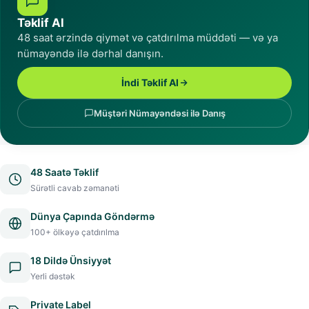
Təklif Al
48 saat ərzində qiymət və çatdırılma müddəti — və ya
nümayəndə ilə dərhal danışın.
İndi Təklif Al
Müştəri Nümayəndəsi ilə Danış
48 Saatə Təklif
Sürətli cavab zəmanəti
Dünya Çapında Göndərmə
100+ ölkəyə çatdırılma
18 Dildə Ünsiyyət
Yerli dəstək
Private Label