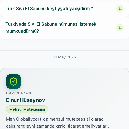
Türk Sıvı El Sabunu keyfiyyəti yaxşıdırmı?
Türkiyədə Sıvı El Sabunu nümunəsi istəmək
mümkündürmü?
31 May 2026
HAZIRLAYAN
Elnur Hüseynov
Məhsul Mütəxəssisi
Mən Globallyport-da məhsul mütəxəssisi olaraq
çalışıram; eyni zamanda xarici ticarət əməliyyatları,