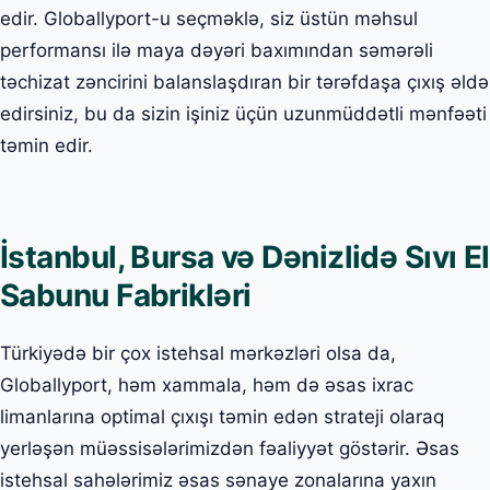
edir. Globallyport-u seçməklə, siz üstün məhsul
performansı ilə maya dəyəri baxımından səmərəli
təchizat zəncirini balanslaşdıran bir tərəfdaşa çıxış əldə
edirsiniz, bu da sizin işiniz üçün uzunmüddətli mənfəəti
təmin edir.
İstanbul, Bursa və Dənizlidə Sıvı El
Sabunu Fabrikləri
Türkiyədə bir çox istehsal mərkəzləri olsa da,
Globallyport, həm xammala, həm də əsas ixrac
limanlarına optimal çıxışı təmin edən strateji olaraq
yerləşən müəssisələrimizdən fəaliyyət göstərir. Əsas
istehsal sahələrimiz əsas sənaye zonalarına yaxın