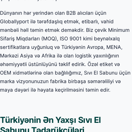
Dünyanın hər yerindən olan B2B alıcıları üçün
Globallyport ilə tərəfdaşlıq etmək, etibarlı, vahid
mənbəli həll təmin etmək deməkdir. Biz çevik Minimum
Sifariş Miqdarları (MOQ), ISO 9001 kimi beynəlxalq
sertifikatlara uyğunluq və Türkiyənin Avropa, MENA,
Mərkəzi Asiya və Afrika ilə olan logistik yaxınlığının
əhəmiyyətli üstünlüyünü təklif edirik. Özəl etiket və
OEM xidmətlərinə olan bağlılığımız, Sıvı El Sabunu üçün
marka vizyonunuzun fabrika birbaşa səmərəliliyi və
maya dəyəri ilə həyata keçirilməsini təmin edir.
Türkiyənin Ən Yaxşı Sıvı El
Sabunu Tədarükçüləri