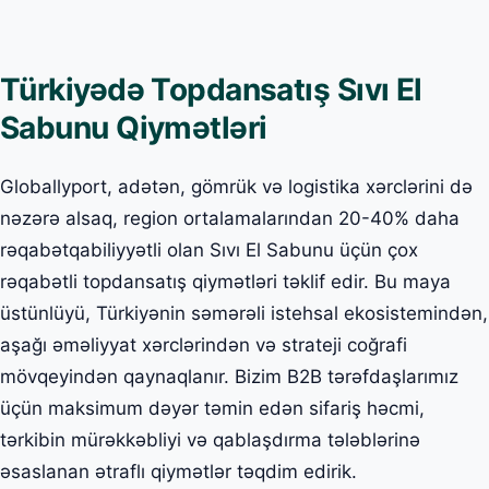
Türkiyədə Topdansatış Sıvı El
Sabunu Qiymətləri
Globallyport, adətən, gömrük və logistika xərclərini də
nəzərə alsaq, region ortalamalarından 20-40% daha
rəqabətqabiliyyətli olan Sıvı El Sabunu üçün çox
rəqabətli topdansatış qiymətləri təklif edir. Bu maya
üstünlüyü, Türkiyənin səmərəli istehsal ekosistemindən,
aşağı əməliyyat xərclərindən və strateji coğrafi
mövqeyindən qaynaqlanır. Bizim B2B tərəfdaşlarımız
üçün maksimum dəyər təmin edən sifariş həcmi,
tərkibin mürəkkəbliyi və qablaşdırma tələblərinə
əsaslanan ətraflı qiymətlər təqdim edirik.