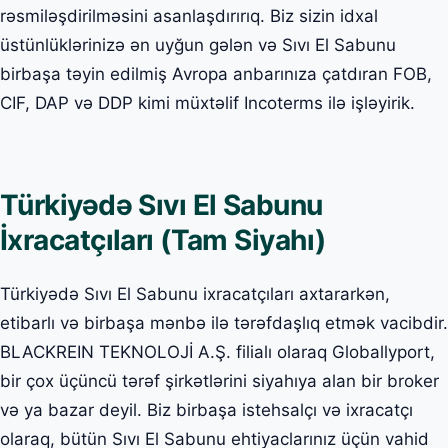
rəsmiləşdirilməsini asanlaşdırırıq. Biz sizin idxal
üstünlüklərinizə ən uyğun gələn və Sıvı El Sabunu
birbaşa təyin edilmiş Avropa anbarınıza çatdıran FOB,
CIF, DAP və DDP kimi müxtəlif Incoterms ilə işləyirik.
Türkiyədə Sıvı El Sabunu
İxracatçıları (Tam Siyahı)
Türkiyədə Sıvı El Sabunu ixracatçıları axtararkən,
etibarlı və birbaşa mənbə ilə tərəfdaşlıq etmək vacibdir.
BLACKREIN TEKNOLOJİ A.Ş. filialı olaraq Globallyport,
bir çox üçüncü tərəf şirkətlərini siyahıya alan bir broker
və ya bazar deyil. Biz birbaşa istehsalçı və ixracatçı
olaraq, bütün Sıvı El Sabunu ehtiyaclarınız üçün vahid