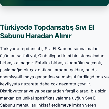
Türkiyədə Topdansatış Sıvı El
Sabunu Haradan Alınır
Türkiyədə topdansatış Sıvı El Sabunu satınalmaları
üçün ən sərfəli yol, Globallyport kimi bir istehsalçıdan
birbaşa almaqdır. Fabrika birbaşa tədarükü seçmək,
paylamağın bir çox qatlarını aradan qaldırır, bu da
əhəmiyyətli maya qənaətinə və məhsul fərdiləşdirmə və
keyfiyyətə nəzarətə daha çox nəzarətə çevrilir.
Distribyutorlar və ya bazarlardan fərqli olaraq, biz sizin
markanızın unikal spesifikasiyalarına uyğun Sıvı El
Sabunu məhsulları inkişaf etdirməyə imkan verən