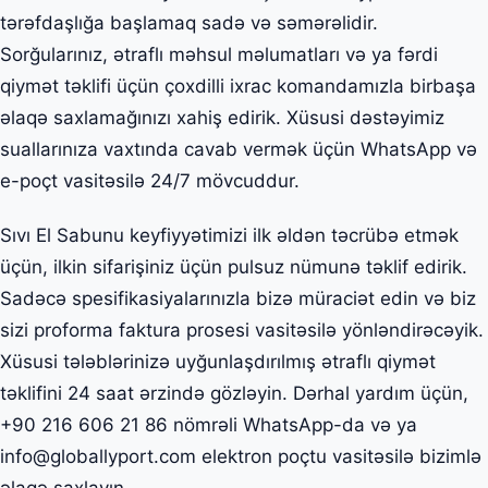
tərəfdaşlığa başlamaq sadə və səmərəlidir.
Sorğularınız, ətraflı məhsul məlumatları və ya fərdi
qiymət təklifi üçün çoxdilli ixrac komandamızla birbaşa
əlaqə saxlamağınızı xahiş edirik. Xüsusi dəstəyimiz
suallarınıza vaxtında cavab vermək üçün WhatsApp və
e-poçt vasitəsilə 24/7 mövcuddur.
Sıvı El Sabunu keyfiyyətimizi ilk əldən təcrübə etmək
üçün, ilkin sifarişiniz üçün pulsuz nümunə təklif edirik.
Sadəcə spesifikasiyalarınızla bizə müraciət edin və biz
sizi proforma faktura prosesi vasitəsilə yönləndirəcəyik.
Xüsusi tələblərinizə uyğunlaşdırılmış ətraflı qiymət
təklifini 24 saat ərzində gözləyin. Dərhal yardım üçün,
+90 216 606 21 86 nömrəli WhatsApp-da və ya
info@globallyport.com elektron poçtu vasitəsilə bizimlə