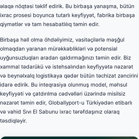
əlaqə nöqtəsi təklif edirik. Bu birbaşa yanaşma, bütün
ixrac prosesi boyunca tutarlı keyfiyyət, fabrika birbaşa
qiymətlər və tam hesabatlılıq təmin edir.
Birbaşa həll olma öhdəliyimiz, vasitəçilərlə məşğul
olmaqdan yaranan mürəkkəblikləri və potensial
uyğunsuzluqları aradan qaldırmağınızı təmin edir. Biz
xammal tədarükü və istehsalından keyfiyyətə nəzarət
və beynəlxalq logistikaya qədər bütün təchizat zəncirini
idarə edirik. Bu inteqrasiya olunmuş model, məhsul
keyfiyyəti və çatdırılma cədvəlləri üzərində misilsiz
nəzarət təmin edir, Globallyport-u Türkiyədən etibarlı
və vahid Sıvı El Sabunu ixrac tərəfdaşınız olaraq
təsdiqləyir.