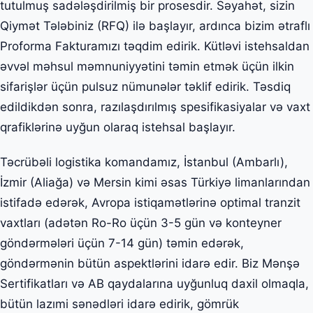
tutulmuş sadələşdirilmiş bir prosesdir. Səyahət, sizin
Qiymət Tələbiniz (RFQ) ilə başlayır, ardınca bizim ətraflı
Proforma Fakturamızı təqdim edirik. Kütləvi istehsaldan
əvvəl məhsul məmnuniyyətini təmin etmək üçün ilkin
sifarişlər üçün pulsuz nümunələr təklif edirik. Təsdiq
edildikdən sonra, razılaşdırılmış spesifikasiyalar və vaxt
qrafiklərinə uyğun olaraq istehsal başlayır.
Təcrübəli logistika komandamız, İstanbul (Ambarlı),
İzmir (Aliağa) və Mersin kimi əsas Türkiyə limanlarından
istifadə edərək, Avropa istiqamətlərinə optimal tranzit
vaxtları (adətən Ro-Ro üçün 3-5 gün və konteyner
göndərmələri üçün 7-14 gün) təmin edərək,
göndərmənin bütün aspektlərini idarə edir. Biz Mənşə
Sertifikatları və AB qaydalarına uyğunluq daxil olmaqla,
bütün lazımi sənədləri idarə edirik, gömrük