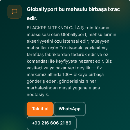
Globallyport bu məhsulu birbaşa ixrac
edir.
BLACKREIN TEKNOLOJİ A.Ş.-nin törəmə
müəssisəsi olan Globallyport, məhsullarının
əksəriyyətini özü istehsal edir; müəyyən
məhsullar üçün Türkiyədəki yoxlanılmış
tərəfdaş fabriklərdən tədarük edir və öz
komandası ilə keyfiyyətə nəzarət edir. Biz
vasitəçi və ya bazar yeri deyilik — öz
markamız altında 100+ ölkəyə birbaşa
göndəriş edən, göndərişinizin hər
mərhələsindən məsul yeganə əlaqə
nöqtəsiyik.
Təklif al
WhatsApp
+90 216 606 21 86