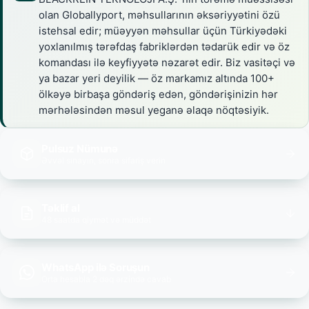
olan Globallyport, məhsullarının əksəriyyətini özü
istehsal edir; müəyyən məhsullar üçün Türkiyədəki
yoxlanılmış tərəfdaş fabriklərdən tədarük edir və öz
komandası ilə keyfiyyətə nəzarət edir. Biz vasitəçi və
ya bazar yeri deyilik — öz markamız altında 100+
ölkəyə birbaşa göndəriş edən, göndərişinizin hər
mərhələsindən məsul yeganə əlaqə nöqtəsiyik.
Pulsuz Nümunə
Əvvəl sınayın, sonra sifariş verin
Təklif al
48 saatda qiymət və müddət
WhatsApp ilə Soruşun
Orta hesabla 2 dəq ərzində cavab