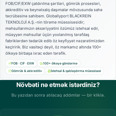
FOB/CIF/EXW çatdırılma şərtləri, gömrük prosesləri,
akkreditiv və beynəlxalq daşımalar mövzusunda sahə
təcrübəsinə sahibəm. Globallyport BLACKREIN
TEKNOLOJİ A.Ş.-nin törəmə müəssisəsidir;
məhsullarımızın əksəriyyətini özümüz istehsal edir,
müəyyən məhsullar üçün yoxlanılmış tərəfdaş
fabriklərdən tədarük edib öz keyfiyyət nəzarətimizdən
keçiririk. Biz vasitəçi deyil, öz markamız altında 100+
ölkəyə birbaşa ixrac edən tərəfik.
FOB · CIF · EXW
100+ ölkəyə göndərmə
Gömrük & akkreditiv
İstehsal & qablaşdırma müəssisəsi
Növbəti nə etmək istərdiniz?
Bu yazıdan sonra atılacaq addımlar — bir kliklə.