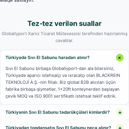
əlaqə saxlayın.
Tez-tez verilən suallar
Globallyport Xarici Ticarət Mütəxəssisi tərəfindən hazırlanmış
cavablar.
Türkiyədə Sıvı El Sabunu haradan alınır?
Sıvı El Sabunu birbaşa Globallyport-dan ala bilərsiniz,
Türkiyədə aparıcı istehsalçı və ixracatçı olan BLACKREIN
TEKNOLOJİ A.Ş.-nin filialı. Biz qlobal B2B alıcıları üçün
fabrika birbaşa qiymətlər, 1x20ft konteynerdən başlayan
çevik MOQ və ISO 9001 sertifikatlı istehsal təklif edirik.
Türkiyənin Sıvı El Sabunu tədarükçüləri kimlərdir?
Türkiyədən topdansatış Sıvı El Sabunu necə alınır?