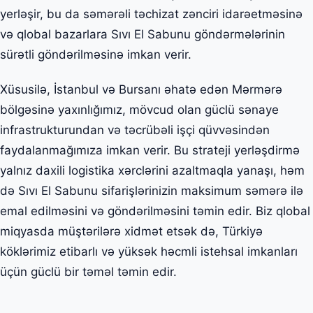
yerləşir, bu da səmərəli təchizat zənciri idarəetməsinə
və qlobal bazarlara Sıvı El Sabunu göndərmələrinin
sürətli göndərilməsinə imkan verir.
Xüsusilə, İstanbul və Bursanı əhatə edən Mərmərə
bölgəsinə yaxınlığımız, mövcud olan güclü sənaye
infrastrukturundan və təcrübəli işçi qüvvəsindən
faydalanmağımıza imkan verir. Bu strateji yerləşdirmə
yalnız daxili logistika xərclərini azaltmaqla yanaşı, həm
də Sıvı El Sabunu sifarişlərinizin maksimum səmərə ilə
emal edilməsini və göndərilməsini təmin edir. Biz qlobal
miqyasda müştərilərə xidmət etsək də, Türkiyə
köklərimiz etibarlı və yüksək həcmli istehsal imkanları
üçün güclü bir təməl təmin edir.