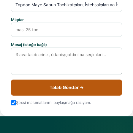
Miqdar
Mesaj (isteğe bağlı)
Tələb Göndər →
Şəxsi məlumatlarımı paylaşmağa razıyam.