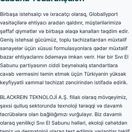
Birbaşa istehsalçı və ixracatçı olaraq, Globallyport
vasitəçilərə ehtiyacı aradan qaldırır, müştərilərimizə
şəffaf qiymətlər və birbaşa əlaqə kanalları təqdim edir.
Geniş istehsal gücümüz, toplu təchizatlardan müxtəlif
sənayelər üçün xüsusi formulasyonlara qədər müxtəlif
bazar ehtiyaclarını ödəməyə imkan verir. Hər bir Sıvı El
Sabunu partiyasının ciddi beynəlxalq standartlara
cavab verməsini təmin etmək üçün Türkiyənin yüksək
keyfiyyətli xammal təchizat zəncirindən istifadə edirik.
BLACKREIN TEKNOLOJİ A.Ş. filialı olaraq mövqeyimiz,
şəxsi qulluq sektorunda texnoloji tərəqqi və davamlı
təcrübələrə olan bağlılığımızı vurğulayır. Biz davamlı
olaraq yenilikçi Sıvı El Sabunu həlləri, ekoloji cəhətdən
təmiz və dermatoloji olaraq test edilmiş variantlar təklif