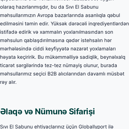
olaraq hazırlanmışdır, bu da Sıvı El Sabunu
məhsullarımızın Avropa bazarlarında asanlıqla qəbul
edilməsini təmin edir. Yüksək dərəcəli inqrediyentlərdən
istifadə edirik və xammalın yoxlanılmasından son
məhsulun qablaşdırılmasına qədər istehsalın hər
mərhələsində ciddi keyfiyyətə nəzarət yoxlamaları
həyata keçiririk. Bu mükəmməlliyə sadiqlik, beynəlxalq
ticarət sərgilərində tez-tez nümayiş olunur, burada
məhsullarımız seçici B2B alıcılarından davamlı müsbət
rəy alır.
Əlaqə və Nümunə Sifarişi
Sıvı El Sabunu ehtiyaclarınız üçün Globallyport ilə