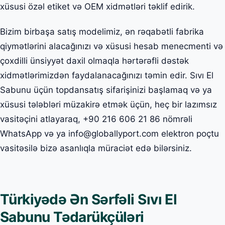
xüsusi özəl etiket və OEM xidmətləri təklif edirik.
Bizim birbaşa satış modelimiz, ən rəqabətli fabrika
qiymətlərini alacağınızı və xüsusi hesab menecmenti və
çoxdilli ünsiyyət daxil olmaqla hərtərəfli dəstək
xidmətlərimizdən faydalanacağınızı təmin edir. Sıvı El
Sabunu üçün topdansatış sifarişinizi başlamaq və ya
xüsusi tələbləri müzakirə etmək üçün, heç bir lazımsız
vasitəçini atlayaraq, +90 216 606 21 86 nömrəli
WhatsApp və ya info@globallyport.com elektron poçtu
vasitəsilə bizə asanlıqla müraciət edə bilərsiniz.
Türkiyədə Ən Sərfəli Sıvı El
Sabunu Tədarükçüləri