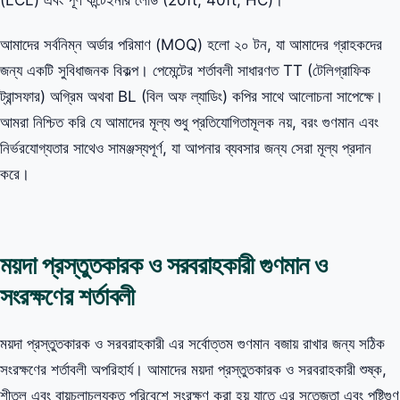
আমাদের সর্বনিম্ন অর্ডার পরিমাণ (MOQ) হলো ২০ টন, যা আমাদের গ্রাহকদের
জন্য একটি সুবিধাজনক বিকল্প। পেমেন্টের শর্তাবলী সাধারণত TT (টেলিগ্রাফিক
ট্রান্সফার) অগ্রিম অথবা BL (বিল অফ ল্যাডিং) কপির সাথে আলোচনা সাপেক্ষে।
আমরা নিশ্চিত করি যে আমাদের মূল্য শুধু প্রতিযোগিতামূলক নয়, বরং গুণমান এবং
নির্ভরযোগ্যতার সাথেও সামঞ্জস্যপূর্ণ, যা আপনার ব্যবসার জন্য সেরা মূল্য প্রদান
করে।
ময়দা প্রস্তুতকারক ও সরবরাহকারী গুণমান ও
সংরক্ষণের শর্তাবলী
ময়দা প্রস্তুতকারক ও সরবরাহকারী এর সর্বোত্তম গুণমান বজায় রাখার জন্য সঠিক
সংরক্ষণের শর্তাবলী অপরিহার্য। আমাদের ময়দা প্রস্তুতকারক ও সরবরাহকারী শুষ্ক,
শীতল এবং বায়ুচলাচলযুক্ত পরিবেশে সংরক্ষণ করা হয় যাতে এর সতেজতা এবং পুষ্টিগুণ