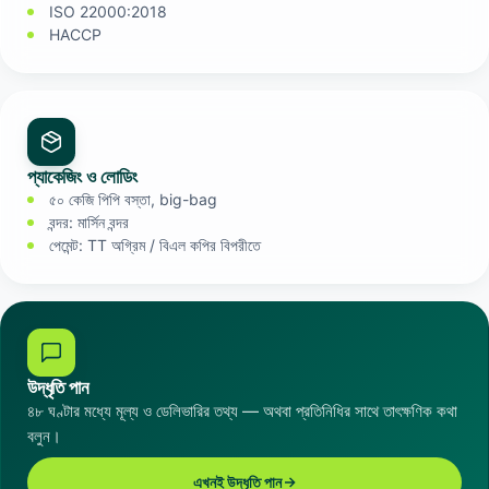
ISO 22000:2018
HACCP
প্যাকেজিং ও লোডিং
৫০ কেজি পিপি বস্তা, big-bag
বন্দর: মার্সিন বন্দর
পেমেন্ট: TT অগ্রিম / বিএল কপির বিপরীতে
উদ্ধৃতি পান
৪৮ ঘণ্টার মধ্যে মূল্য ও ডেলিভারির তথ্য — অথবা প্রতিনিধির সাথে তাৎক্ষণিক কথা
বলুন।
এখনই উদ্ধৃতি পান