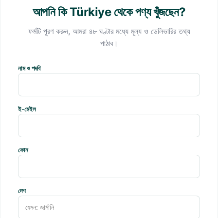
আপনি কি Türkiye থেকে পণ্য খুঁজছেন?
ফর্মটি পূরণ করুন, আমরা ৪৮ ঘণ্টার মধ্যে মূল্য ও ডেলিভারির তথ্য
পাঠাব।
নাম ও পদবি
ই-মেইল
ফোন
দেশ