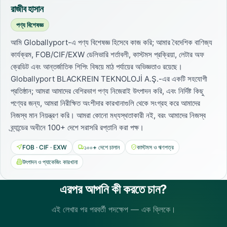
রাজীব হাসান
পণ্য বিশেষজ্ঞ
আমি Globallyport-এ পণ্য বিশেষজ্ঞ হিসেবে কাজ করি; আমার বৈদেশিক বাণিজ্য
কার্যক্রম, FOB/CIF/EXW ডেলিভারি শর্তাবলী, কাস্টমস প্রক্রিয়া, লেটার অফ
ক্রেডিট এবং আন্তর্জাতিক শিপিং বিষয়ে মাঠ পর্যায়ের অভিজ্ঞতাও রয়েছে।
Globallyport BLACKREIN TEKNOLOJİ A.Ş.-এর একটি সহযোগী
প্রতিষ্ঠান; আমরা আমাদের বেশিরভাগ পণ্য নিজেরাই উৎপাদন করি, এবং নির্দিষ্ট কিছু
পণ্যের জন্য, আমরা নিরীক্ষিত অংশীদার কারখানাগুলি থেকে সংগ্রহ করে আমাদের
নিজস্ব মান নিয়ন্ত্রণ করি। আমরা কোনো মধ্যস্থতাকারী নই, বরং আমাদের নিজস্ব
ব্র্যান্ডের অধীনে 100+ দেশে সরাসরি রপ্তানি করা পক্ষ।
FOB · CIF · EXW
১০০+ দেশে চালান
কাস্টমস ও ঋণপত্র
উৎপাদন ও প্যাকেজিং কারখানা
এরপর আপনি কী করতে চান?
এই লেখার পর পরবর্তী পদক্ষেপ — এক ক্লিকে।