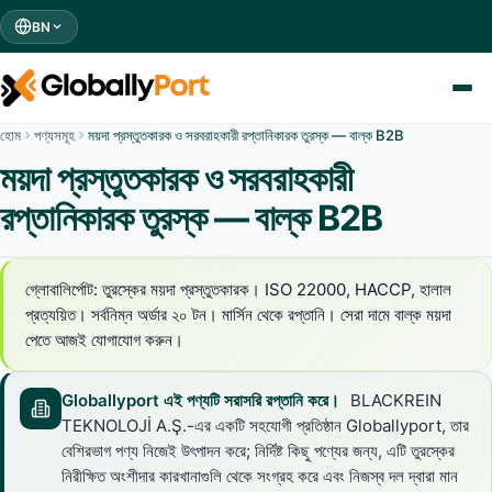
BN
হোম
পণ্যসমূহ
ময়দা প্রস্তুতকারক ও সরবরাহকারী রপ্তানিকারক তুরস্ক — বাল্ক B2B
ময়দা প্রস্তুতকারক ও সরবরাহকারী
রপ্তানিকারক তুরস্ক — বাল্ক B2B
গ্লোবালির্পোট: তুরস্কের ময়দা প্রস্তুতকারক। ISO 22000, HACCP, হালাল
প্রত্যয়িত। সর্বনিম্ন অর্ডার ২০ টন। মার্সিন থেকে রপ্তানি। সেরা দামে বাল্ক ময়দা
পেতে আজই যোগাযোগ করুন।
Globallyport এই পণ্যটি সরাসরি রপ্তানি করে।
BLACKREIN
TEKNOLOJİ A.Ş.-এর একটি সহযোগী প্রতিষ্ঠান Globallyport, তার
বেশিরভাগ পণ্য নিজেই উৎপাদন করে; নির্দিষ্ট কিছু পণ্যের জন্য, এটি তুরস্কের
নিরীক্ষিত অংশীদার কারখানাগুলি থেকে সংগ্রহ করে এবং নিজস্ব দল দ্বারা মান