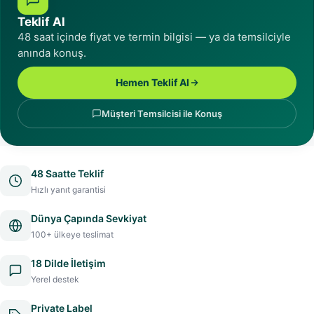
Teklif Al
48 saat içinde fiyat ve termin bilgisi — ya da temsilciyle
anında konuş.
Hemen Teklif Al
Müşteri Temsilcisi ile Konuş
48 Saatte Teklif
Hızlı yanıt garantisi
Dünya Çapında Sevkiyat
100+ ülkeye teslimat
18 Dilde İletişim
Yerel destek
Private Label