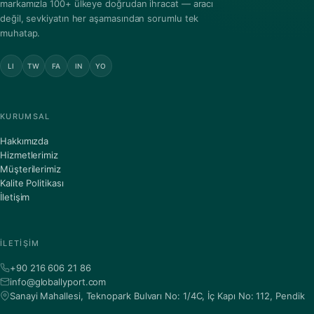
markamızla 100+ ülkeye doğrudan ihracat — aracı
değil, sevkiyatın her aşamasından sorumlu tek
muhatap.
LI
TW
FA
IN
YO
KURUMSAL
Hakkımızda
Hizmetlerimiz
Müşterilerimiz
Kalite Politikası
İletişim
İLETIŞIM
+90 216 606 21 86
info@globallyport.com
Sanayi Mahallesi, Teknopark Bulvarı No: 1/4C, İç Kapı No: 112, Pendik