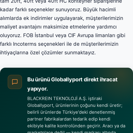
tam 20ft, 40ft veya 40ft HC konteyner siparişlerine
kadar farklı seçenekler sunuyoruz. Büyük hacimli
alımlarda ek indirimler uygulayarak, müşterilerimizin
maliyet avantajını maksimize etmelerine yardımcı
oluyoruz. FOB İstanbul veya CIF Avrupa limanları gibi
farklı Incoterms seçenekleri ile de müşterilerimizin
ihtiyaçlarına özel çözümler sunmaktayız.
Bu ürünü Globallyport direkt ihracat
yapıyor.
BLACKREIN TEKNOLOJİ A.Ş. iştiraki
Globallyport, ürünlerinin çoğunu kendi üretir;
belirli ürünlerde Türkiye'deki denetlenmiş
partner fabrikalardan tedarik edip kendi
ekibiyle kalite kontrolünden geçirir. Aracı ya da
marketplace değil — kendi markası altında