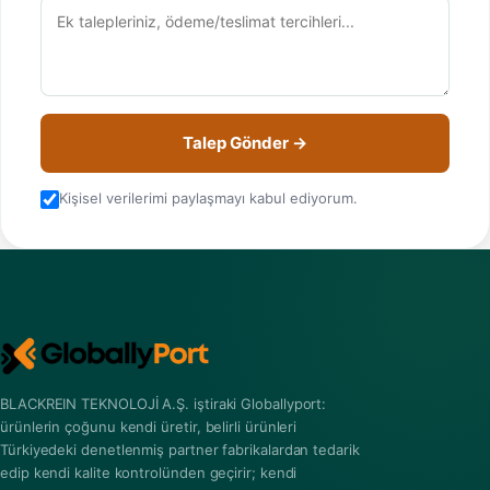
Talep Gönder →
Kişisel verilerimi paylaşmayı kabul ediyorum.
BLACKREIN TEKNOLOJİ A.Ş. iştiraki Globallyport:
ürünlerin çoğunu kendi üretir, belirli ürünleri
Türkiyedeki denetlenmiş partner fabrikalardan tedarik
edip kendi kalite kontrolünden geçirir; kendi