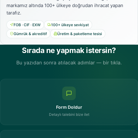
markamız altında 100+ ülkeye doğrudan ihracat yapan
tarafız.
FOB · CIF · EXW
100+ ülkeye sevkiyat
Gümrük & akreditif
Üretim & paketleme tesisi
Sırada ne yapmak istersin?
Bu yazıdan sonra atılacak adımlar — bir tıkla.
Form Doldur
Detaylı talebini bize ilet