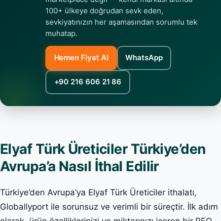
100+ ülkeye doğrudan sevk eden,
sevkiyatınızın her aşamasından sorumlu tek
muhatap.
Hemen Fiyat Al
WhatsApp
+90 216 606 21 86
Elyaf Türk Üreticiler Türkiye’den
Avrupa’a Nasıl İthal Edilir
Türkiye’den Avrupa’ya Elyaf Türk Üreticiler ithalatı,
Globallyport ile sorunsuz ve verimli bir süreçtir. İlk adım