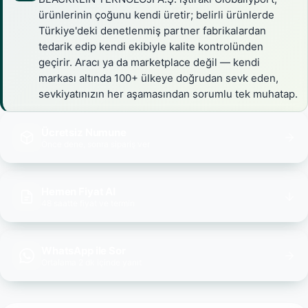
ürünlerinin çoğunu kendi üretir; belirli ürünlerde
Türkiye'deki denetlenmiş partner fabrikalardan
tedarik edip kendi ekibiyle kalite kontrolünden
geçirir. Aracı ya da marketplace değil — kendi
markası altında 100+ ülkeye doğrudan sevk eden,
sevkiyatınızın her aşamasından sorumlu tek muhatap.
Ücretsiz Numune
Önce dene, sonra sipariş ver
Hemen Fiyat Al
48 saatte fiyat ve termin
WhatsApp ile Sor
Ortalama 2 dk içinde yanıt