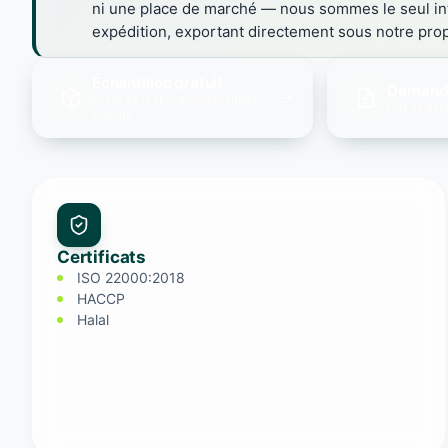
ni une place de marché — nous sommes le seul in
expédition, exportant directement sous notre pro
Échantillon gratuit
Demande
Essayez d'abord, commandez
Prix et dél
ensuite
Certificats
ISO 22000:2018
HACCP
Halal