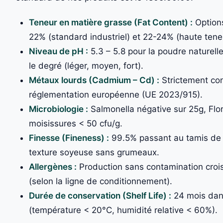
Teneur en matière grasse (Fat Content) :
Options
22% (standard industriel) et 22-24% (haute tene
Niveau de pH :
5.3 – 5.8 pour la poudre naturelle 
le degré (léger, moyen, fort).
Métaux lourds (Cadmium – Cd) :
Strictement con
réglementation européenne (UE 2023/915).
Microbiologie :
Salmonella négative sur 25g, Flor
moisissures < 50 cfu/g.
Finesse (Fineness) :
99.5% passant au tamis de 
texture soyeuse sans grumeaux.
Allergènes :
Production sans contamination crois
(selon la ligne de conditionnement).
Durée de conservation (Shelf Life) :
24 mois dans
(température < 20°C, humidité relative < 60%).