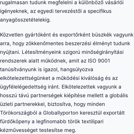
rugalmasan tudunk megfelelni a különböző vásárlói
igényeknek, az egyedi tervezéstől a specifikus
anyagösszetételekig.
Közvetlen gyártóként és exportőrként büszkék vagyunk
arra, hogy zökkenőmentes beszerzési élményt tudunk
nyújtani. Létesítményeink szigorú minőségirányítási
rendszerek alatt működnek, amit az ISO 9001
tanúsítványunk is igazol, hangsúlyozva
elkötelezettségünket a működési kiválóság és az
ügyfélelégedettség iránt. Elkötelezettek vagyunk a
hosszú távú partnerségek kiépítése mellett a globális
üzleti partnerekkel, biztosítva, hogy minden
Törökországból a Globallyporton keresztül exportált
fürdőköpeny a legfinomabb török textilipari
kézművességet testesítse meg.