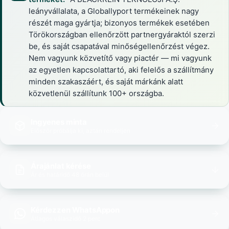
leányvállalata, a Globallyport termékeinek nagy
részét maga gyártja; bizonyos termékek esetében
Törökországban ellenőrzött partnergyáraktól szerzi
be, és saját csapatával minőségellenőrzést végez.
Nem vagyunk közvetítő vagy piactér — mi vagyunk
az egyetlen kapcsolattartó, aki felelős a szállítmány
minden szakaszáért, és saját márkánk alatt
közvetlenül szállítunk 100+ országba.
Ingyenes minta
Először próbálja ki, aztán rendeljen
Árajánlat kérése
Ár és határidő 48 órán belül
Kérdezzen WhatsAppon
Átlagos válaszidő 2 perc