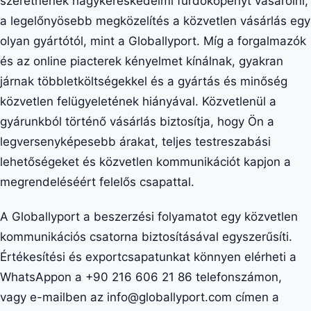
szeretnének nagykereskedelmi fürdőköpenyt vásárolni,
a legelőnyösebb megközelítés a közvetlen vásárlás egy
olyan gyártótól, mint a Globallyport. Míg a forgalmazók
és az online piacterek kényelmet kínálnak, gyakran
járnak többletköltségekkel és a gyártás és minőség
közvetlen felügyeletének hiányával. Közvetlenül a
gyárunkból történő vásárlás biztosítja, hogy Ön a
legversenyképesebb árakat, teljes testreszabási
lehetőségeket és közvetlen kommunikációt kapjon a
megrendeléséért felelős csapattal.
A Globallyport a beszerzési folyamatot egy közvetlen
kommunikációs csatorna biztosításával egyszerűsíti.
Értékesítési és exportcsapatunkat könnyen elérheti a
WhatsAppon a +90 216 606 21 86 telefonszámon,
vagy e-mailben az info@globallyport.com címen a