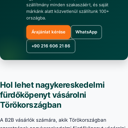
szállítmány minden szakaszáért, és saját
márkánk alatt közvetlenül szállítunk 100+
országba.
Árajánlat kérése
WhatsApp
+90 216 606 21 86
Hol lehet nagykereskedelmi
fürdőköpenyt vásárolni
Törökországban
A B2B vásárlók számára, akik Törökországban