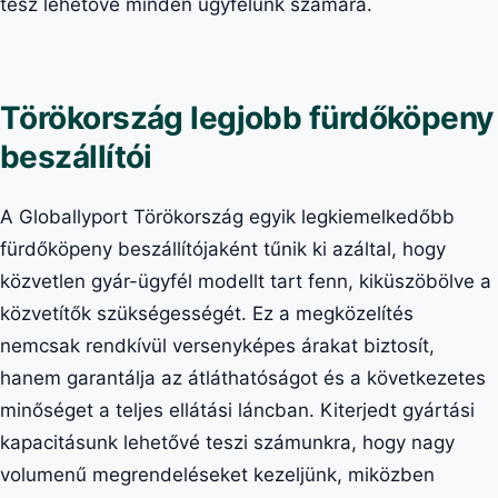
tesz lehetővé minden ügyfelünk számára.
Törökország legjobb fürdőköpeny
beszállítói
A Globallyport Törökország egyik legkiemelkedőbb
fürdőköpeny beszállítójaként tűnik ki azáltal, hogy
közvetlen gyár-ügyfél modellt tart fenn, kiküszöbölve a
közvetítők szükségességét. Ez a megközelítés
nemcsak rendkívül versenyképes árakat biztosít,
hanem garantálja az átláthatóságot és a következetes
minőséget a teljes ellátási láncban. Kiterjedt gyártási
kapacitásunk lehetővé teszi számunkra, hogy nagy
volumenű megrendeléseket kezeljünk, miközben