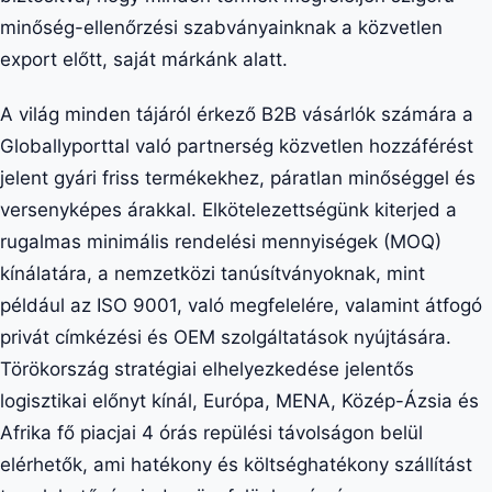
minőség-ellenőrzési szabványainknak a közvetlen
export előtt, saját márkánk alatt.
A világ minden tájáról érkező B2B vásárlók számára a
Globallyporttal való partnerség közvetlen hozzáférést
jelent gyári friss termékekhez, páratlan minőséggel és
versenyképes árakkal. Elkötelezettségünk kiterjed a
rugalmas minimális rendelési mennyiségek (MOQ)
kínálatára, a nemzetközi tanúsítványoknak, mint
például az ISO 9001, való megfelelére, valamint átfogó
privát címkézési és OEM szolgáltatások nyújtására.
Törökország stratégiai elhelyezkedése jelentős
logisztikai előnyt kínál, Európa, MENA, Közép-Ázsia és
Afrika fő piacjai 4 órás repülési távolságon belül
elérhetők, ami hatékony és költséghatékony szállítást