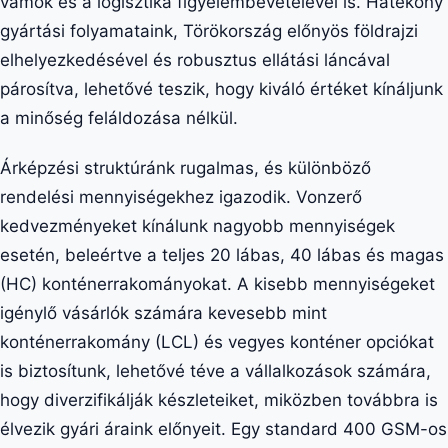
vámok és a logisztika figyelembevételével is. Hatékony
gyártási folyamataink, Törökország előnyös földrajzi
elhelyezkedésével és robusztus ellátási láncával
párosítva, lehetővé teszik, hogy kiváló értéket kínáljunk
a minőség feláldozása nélkül.
Árképzési struktúránk rugalmas, és különböző
rendelési mennyiségekhez igazodik. Vonzerő
kedvezményeket kínálunk nagyobb mennyiségek
esetén, beleértve a teljes 20 lábas, 40 lábas és magas
(HC) konténerrakományokat. A kisebb mennyiségeket
igénylő vásárlók számára kevesebb mint
konténerrakomány (LCL) és vegyes konténer opciókat
is biztosítunk, lehetővé téve a vállalkozások számára,
hogy diverzifikálják készleteiket, miközben továbbra is
élvezik gyári áraink előnyeit. Egy standard 400 GSM-os