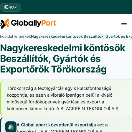
HU
Főoldal
Termékek
Nagykereskedelmi köntösök Beszállítók, Gyártók és Ex
Nagykereskedelmi köntösök
Beszállítók, Gyártók és
Exportőrök Törökország
Törökország a textilgyártás egyik kulcsfontosságú
központja, és ezen a vibráló iparágon belül a kiváló
minőségű fürdőköpenyek gyártása és exportja
különösen kiemelkedő. A BLACKREIN TEKNOLOJİ A.Ş.
A Globallyport közvetlenül exportálja ezt a
terméket.
A BLACKREIN TEKNOLOJİ A.Ş.