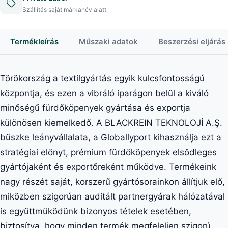
Szállítás saját márkanév alatt
Termékleírás
Műszaki adatok
Beszerzési eljárás
Törökország a textilgyártás egyik kulcsfontosságú
központja, és ezen a vibráló iparágon belül a kiváló
minőségű fürdőköpenyek gyártása és exportja
különösen kiemelkedő. A BLACKREIN TEKNOLOJİ A.Ş.
büszke leányvállalata, a Globallyport kihasználja ezt a
stratégiai előnyt, prémium fürdőköpenyek elsődleges
gyártójaként és exportőreként működve. Termékeink
nagy részét saját, korszerű gyártósorainkon állítjuk elő,
miközben szigorúan auditált partnergyárak hálózatával
is együttműködünk bizonyos tételek esetében,
biztosítva, hogy minden termék megfeleljen szigorú