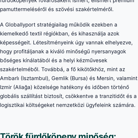
fürdőköpenyek fővárosaként ismert, elismert prémium
pamuttermeléséről és szövési szakértelméről.
A Globallyport stratégiailag működik ezekben a
kiemelkedő textil régiókban, és kihasználja azok
képességeit. Létesítményeink úgy vannak elhelyezve,
hogy profitáljanak a kiváló minőségű nyersanyagok
bőséges kínálatából és a helyi kézművesek
szakértelméből. Továbbá, a fő kikötőkhöz, mint az
Ambarlı (Isztambul), Gemlik (Bursa) és Mersin, valamint
Izmir (Aliağa) közelsége hatékony és időben történő
globális szállítást biztosít, csökkentve a tranzitidőt és a
logisztikai költségeket nemzetközi ügyfeleink számára.
Török fürdőköpeny minőség: