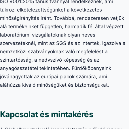
ISO 9001:2015 tanúsítvánnyal rendelkeznek, ami
tükrözi elkötelezettségünket a következetes
minőségirányítás iránt. Továbbá, rendszeresen vetjük
alá termékeinket független, harmadik fél által végzett
laboratóriumi vizsgálatoknak olyan neves
szervezeteknél, mint az SGS és az Intertek, igazolva a
nemzetközi szabványoknak való megfelelést a
színtartósság, a nedvszívó képesség és az
anyagösszetétel tekintetében. Fürdőköpenyeink
jóváhagyottak az európai piacok számára, ami
aláhúzza kiváló minőségüket és biztonságukat.
Kapcsolat és mintakérés