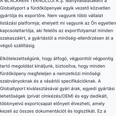
A BLACKREIN TEKNOLOJİ A.Ş. leányvállalataként a
Globallyport a fürdőköpenyek egyik vezető közvetlen
gyártója és exportőre. Nem vagyunk több vállalat
listázási platformja; ehelyett mi vagyunk az Ön egyetlen
kapcsolattartója, aki felelős az exportfolyamat minden
szakaszáért, a gyártástól a minőség-ellenőrzésen át a
végső szállításig.
Elkötelezettségünk, hogy átfogó, végponttól végpontig
tartó megoldást kínáljunk, biztosítva, hogy minden
fürdőköpeny megfeleljen a nemzetközi minőségi
szabványoknak és a vásárlói specifikációknak. A
Globallyport kiválasztásával gyári árak, egyedi gyártási
lehetőségek (privát címkézés/OEM) és egy dedikált,
többnyelvű exportcsapat előnyeit élvezheti, amely
kezeli az összes dokumentációt és logisztikát. Ez a