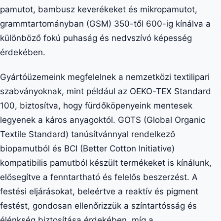
pamutot, bambusz keverékeket és mikropamutot,
grammtartományban (GSM) 350-től 600-ig kínálva a
különböző fokú puhaság és nedvszívó képesség
érdekében.
Gyártóüzemeink megfelelnek a nemzetközi textilipari
szabványoknak, mint például az OEKO-TEX Standard
100, biztosítva, hogy fürdőköpenyeink mentesek
legyenek a káros anyagoktól. GOTS (Global Organic
Textile Standard) tanúsítvánnyal rendelkező
biopamutból és BCI (Better Cotton Initiative)
kompatibilis pamutból készült termékeket is kínálunk,
elősegítve a fenntartható és felelős beszerzést. A
festési eljárásokat, beleértve a reaktív és pigment
festést, gondosan ellenőrizzük a színtartósság és
élénkség biztosítása érdekében, míg a