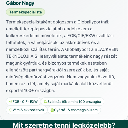
Gábor Nagy
Termékspecialista
Termékspecialistaként dolgozom a Globallyportnál;
emellett tereptapasztalattal rendelkezem a
külkereskedelmi műveletek, a FOB/CIF/EXW szállítási
feltételek, a vámeljárások, az akkreditívek és a
nemzetközi szállítás terén. A Globallyport a BLACKREIN
TEKNOLOJİ A.Ş. leányvállalata; termékeink nagy részét
magunk gyártjuk, és bizonyos termékek esetében
ellenőrzött partnergyáraktól szerezzük be, és saját
minőségellenőrzést végzünk. Nem vagyunk közvetítő,
hanem az a fél, amely saját márkánk alatt közvetlenül
exportál 100+ országba.
FOB · CIF · EXW
Szállítás több mint 100 országba
Vám & akkreditívek
Gyártó- & csomagolóüzem
Mit szeretne tenni legközelebb?