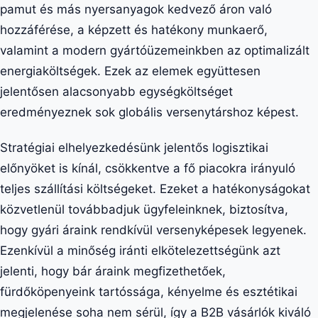
pamut és más nyersanyagok kedvező áron való
hozzáférése, a képzett és hatékony munkaerő,
valamint a modern gyártóüzemeinkben az optimalizált
energiaköltségek. Ezek az elemek együttesen
jelentősen alacsonyabb egységköltséget
eredményeznek sok globális versenytárshoz képest.
Stratégiai elhelyezkedésünk jelentős logisztikai
előnyöket is kínál, csökkentve a fő piacokra irányuló
teljes szállítási költségeket. Ezeket a hatékonyságokat
közvetlenül továbbadjuk ügyfeleinknek, biztosítva,
hogy gyári áraink rendkívül versenyképesek legyenek.
Ezenkívül a minőség iránti elkötelezettségünk azt
jelenti, hogy bár áraink megfizethetőek,
fürdőköpenyeink tartóssága, kényelme és esztétikai
megjelenése soha nem sérül, így a B2B vásárlók kiváló