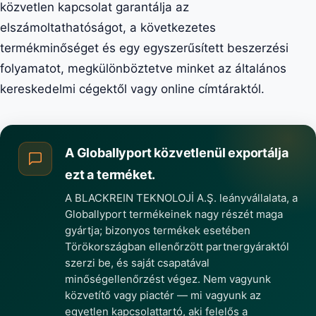
közvetlen kapcsolat garantálja az
elszámoltathatóságot, a következetes
termékminőséget és egy egyszerűsített beszerzési
folyamatot, megkülönböztetve minket az általános
kereskedelmi cégektől vagy online címtáraktól.
A Globallyport közvetlenül exportálja
ezt a terméket.
A BLACKREIN TEKNOLOJİ A.Ş. leányvállalata, a
Globallyport termékeinek nagy részét maga
gyártja; bizonyos termékek esetében
Törökországban ellenőrzött partnergyáraktól
szerzi be, és saját csapatával
minőségellenőrzést végez. Nem vagyunk
közvetítő vagy piactér — mi vagyunk az
egyetlen kapcsolattartó, aki felelős a