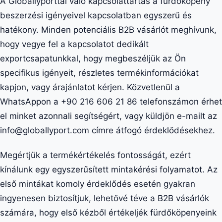
A Globallyporttal való kapcsolattartás a fürdőköpeny
beszerzési igényeivel kapcsolatban egyszerű és
hatékony. Minden potenciális B2B vásárlót meghívunk,
hogy vegye fel a kapcsolatot dedikált
exportcsapatunkkal, hogy megbeszéljük az Ön
specifikus igényeit, részletes termékinformációkat
kapjon, vagy árajánlatot kérjen. Közvetlenül a
WhatsAppon a +90 216 606 21 86 telefonszámon érhet
el minket azonnali segítségért, vagy küldjön e-mailt az
info@globallyport.com címre átfogó érdeklődésekhez.
Megértjük a termékértékelés fontosságát, ezért
kínálunk egy egyszerűsített mintakérési folyamatot. Az
első mintákat komoly érdeklődés esetén gyakran
ingyenesen biztosítjuk, lehetővé téve a B2B vásárlók
számára, hogy első kézből értékeljék fürdőköpenyeink