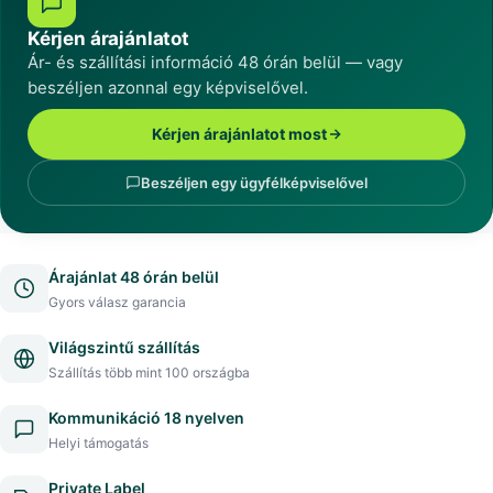
Kérjen árajánlatot
Ár- és szállítási információ 48 órán belül — vagy
beszéljen azonnal egy képviselővel.
Kérjen árajánlatot most
Beszéljen egy ügyfélképviselővel
Árajánlat 48 órán belül
Gyors válasz garancia
Világszintű szállítás
Szállítás több mint 100 országba
Kommunikáció 18 nyelven
Helyi támogatás
Private Label