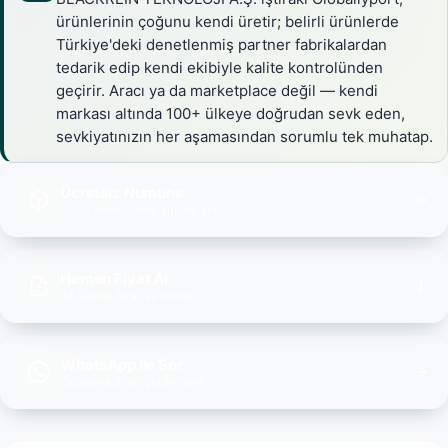
ürünlerinin çoğunu kendi üretir; belirli ürünlerde
Türkiye'deki denetlenmiş partner fabrikalardan
tedarik edip kendi ekibiyle kalite kontrolünden
geçirir. Aracı ya da marketplace değil — kendi
markası altında 100+ ülkeye doğrudan sevk eden,
sevkiyatınızın her aşamasından sorumlu tek muhatap.
Ücretsiz Numune
Önce dene, sonra sipariş ver
Hemen Fiyat Al
48 saatte fiyat ve termin
WhatsApp ile Sor
Ortalama 2 dk içinde yanıt