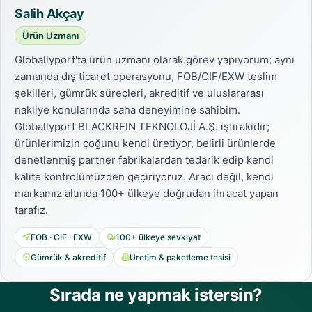
Salih Akçay
Ürün Uzmanı
Globallyport'ta ürün uzmanı olarak görev yapıyorum; aynı
zamanda dış ticaret operasyonu, FOB/CIF/EXW teslim
şekilleri, gümrük süreçleri, akreditif ve uluslararası
nakliye konularında saha deneyimine sahibim.
Globallyport BLACKREIN TEKNOLOJİ A.Ş. iştirakidir;
ürünlerimizin çoğunu kendi üretiyor, belirli ürünlerde
denetlenmiş partner fabrikalardan tedarik edip kendi
kalite kontrolümüzden geçiriyoruz. Aracı değil, kendi
markamız altında 100+ ülkeye doğrudan ihracat yapan
tarafız.
FOB · CIF · EXW
100+ ülkeye sevkiyat
Gümrük & akreditif
Üretim & paketleme tesisi
Sırada ne yapmak istersin?