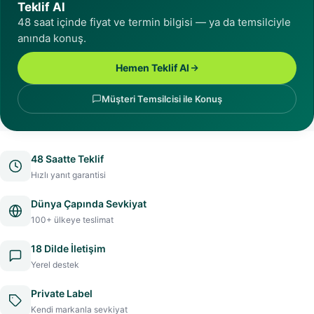
Teklif Al
48 saat içinde fiyat ve termin bilgisi — ya da temsilciyle
anında konuş.
Hemen Teklif Al
Müşteri Temsilcisi ile Konuş
48 Saatte Teklif
Hızlı yanıt garantisi
Dünya Çapında Sevkiyat
100+ ülkeye teslimat
18 Dilde İletişim
Yerel destek
Private Label
Kendi markanla sevkiyat