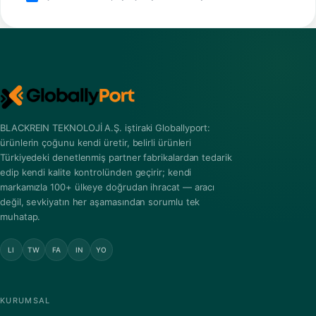
BLACKREIN TEKNOLOJİ A.Ş. iştiraki Globallyport:
ürünlerin çoğunu kendi üretir, belirli ürünleri
Türkiyedeki denetlenmiş partner fabrikalardan tedarik
edip kendi kalite kontrolünden geçirir; kendi
markamızla 100+ ülkeye doğrudan ihracat — aracı
değil, sevkiyatın her aşamasından sorumlu tek
muhatap.
LI
TW
FA
IN
YO
KURUMSAL