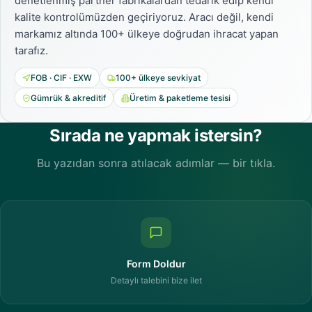
denetlenmiş partner fabrikalardan tedarik edip kendi
kalite kontrolümüzden geçiriyoruz. Aracı değil, kendi
markamız altında 100+ ülkeye doğrudan ihracat yapan
tarafız.
FOB · CIF · EXW
100+ ülkeye sevkiyat
Gümrük & akreditif
Üretim & paketleme tesisi
Sırada ne yapmak istersin?
Bu yazıdan sonra atılacak adımlar — bir tıkla.
Form Doldur
Detaylı talebini bize ilet