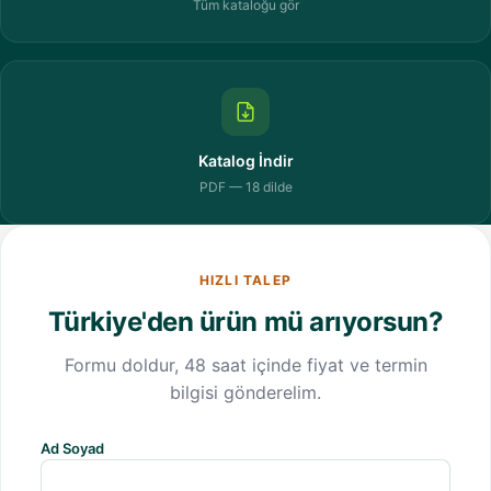
Tüm kataloğu gör
Katalog İndir
PDF — 18 dilde
HIZLI TALEP
Türkiye'den ürün mü arıyorsun?
Formu doldur, 48 saat içinde fiyat ve termin
bilgisi gönderelim.
Ad Soyad