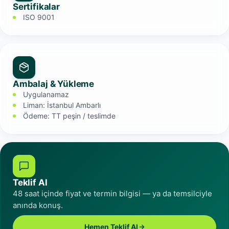
Sertifikalar
ISO 9001
Ambalaj & Yükleme
Uygulanamaz
Liman: İstanbul Ambarlı
Ödeme: TT peşin / teslimde
Teklif Al
48 saat içinde fiyat ve termin bilgisi — ya da temsilciyle
anında konuş.
Hemen Teklif Al