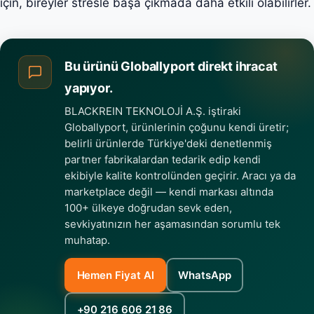
için, bireyler stresle başa çıkmada daha etkili olabilirler.
Bu ürünü Globallyport direkt ihracat
yapıyor.
BLACKREIN TEKNOLOJİ A.Ş. iştiraki
Globallyport, ürünlerinin çoğunu kendi üretir;
belirli ürünlerde Türkiye'deki denetlenmiş
partner fabrikalardan tedarik edip kendi
ekibiyle kalite kontrolünden geçirir. Aracı ya da
marketplace değil — kendi markası altında
100+ ülkeye doğrudan sevk eden,
sevkiyatınızın her aşamasından sorumlu tek
muhatap.
Hemen Fiyat Al
WhatsApp
+90 216 606 21 86