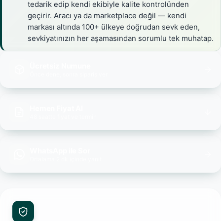
tedarik edip kendi ekibiyle kalite kontrolünden
geçirir. Aracı ya da marketplace değil — kendi
markası altında 100+ ülkeye doğrudan sevk eden,
sevkiyatınızın her aşamasından sorumlu tek muhatap.
Ücretsiz Numune
Önce dene, sonra sipariş ver
Hemen Fiyat Al
48 saatte fiyat ve termin
WhatsApp ile Sor
Ortalama 2 dk içinde yanıt