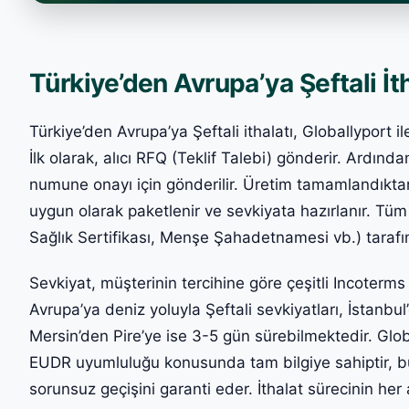
Türkiye’den Avrupa’ya Şeftali İth
Türkiye’den Avrupa’ya Şeftali ithalatı, Globallyport i
İlk olarak, alıcı RFQ (Teklif Talebi) gönderir. Ardınd
numune onayı için gönderilir. Üretim tamamlandıktan
uygun olarak paketlenir ve sevkiyata hazırlanır. Tüm 
Sağlık Sertifikası, Menşe Şahadetnamesi vb.) tarafım
Sevkiyat, müşterinin tercihine göre çeşitli Incoterms (
Avrupa’ya deniz yoluyla Şeftali sevkiyatları, İstanb
Mersin’den Pire’ye ise 3-5 gün sürebilmektedir. Glob
EUDR uyumluluğu konusunda tam bilgiye sahiptir, b
sorunsuz geçişini garanti eder. İthalat sürecinin h