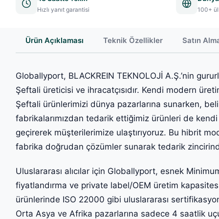
Hızlı yanıt garantisi
100+ ül
Ürün Açıklaması
Teknik Özellikler
Satın Alm
Globallyport, BLACKREIN TEKNOLOJİ A.Ş.’nin gururlu 
Şeftali üreticisi ve ihracatçısıdır. Kendi modern üret
Şeftali ürünlerimizi dünya pazarlarına sunarken, bel
fabrikalarımızdan tedarik ettiğimiz ürünleri de kendi 
geçirerek müşterilerimize ulaştırıyoruz. Bu hibrit mod
fabrika doğrudan çözümler sunarak tedarik zincirind
Uluslararası alıcılar için Globallyport, esnek Minimu
fiyatlandırma ve private label/OEM üretim kapasitesi 
ürünlerinde ISO 22000 gibi uluslararası sertifikasy
Orta Asya ve Afrika pazarlarına sadece 4 saatlik 