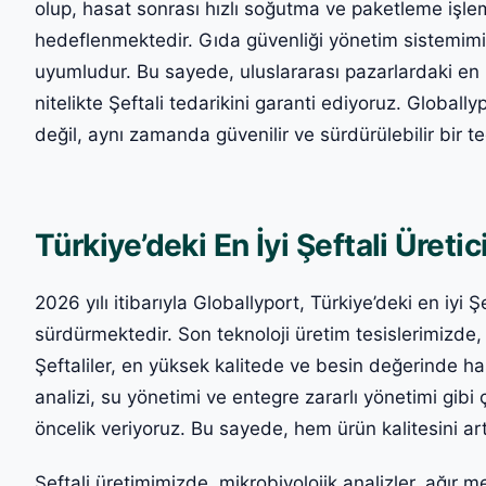
olup, hasat sonrası hızlı soğutma ve paketleme işl
hedeflenmektedir. Gıda güvenliği yönetim sistemi
uyumludur. Bu sayede, uluslararası pazarlardaki en z
nitelikte Şeftali tedarikini garanti ediyoruz. Globall
değil, aynı zamanda güvenilir ve sürdürülebilir bir te
Türkiye’deki En İyi Şeftali Üretic
2026 yılı itibarıyla Globallyport, Türkiye’deki en iyi 
sürdürmektedir. Son teknoloji üretim tesislerimizde, m
Şeftaliler, en yüksek kalitede ve besin değerinde ha
analizi, su yönetimi ve entegre zararlı yönetimi gibi 
öncelik veriyoruz. Bu sayede, hem ürün kalitesini ar
Şeftali üretimimizde, mikrobiyolojik analizler, ağır m