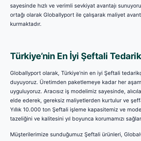
sayesinde hızlı ve verimli sevkiyat avantajı sunuyo
ortağı olarak Globallyport ile çalışarak maliyet avantaj
kurmaktadır.
Türkiye’nin En İyi Şeftali Tedarik
Globallyport olarak, Türkiye’nin en iyi Şeftali tedari
duyuyoruz. Üretimden paketlemeye kadar her aşamad
uyguluyoruz. Aracısız iş modelimiz sayesinde, alıcıl
elde ederek, gereksiz maliyetlerden kurtulur ve şeffaf
Yıllık 10.000 ton Şeftali işleme kapasitemiz ve mod
tazeliğini ve kalitesini yıl boyunca korumamızı sağlar
Müşterilerimize sunduğumuz Şeftali ürünleri, GlobalGA