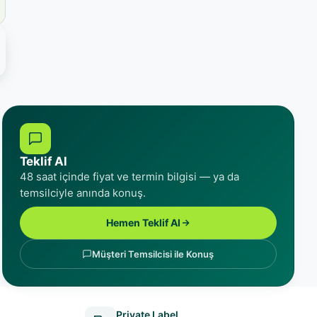
Teklif Al
48 saat içinde fiyat ve termin bilgisi — ya da
temsilciyle anında konuş.
Hemen Teklif Al
Müşteri Temsilcisi ile Konuş
Private Label