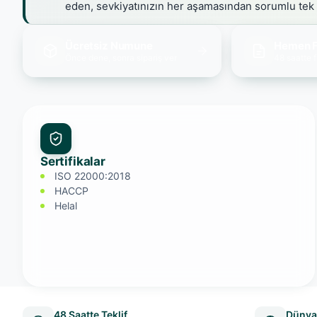
eden, sevkiyatınızın her aşamasından sorumlu tek
Ücretsiz Numune
Hemen F
Önce dene, sonra sipariş ver
48 saatte f
Sertifikalar
ISO 22000:2018
HACCP
Helal
48 Saatte Teklif
Dünya