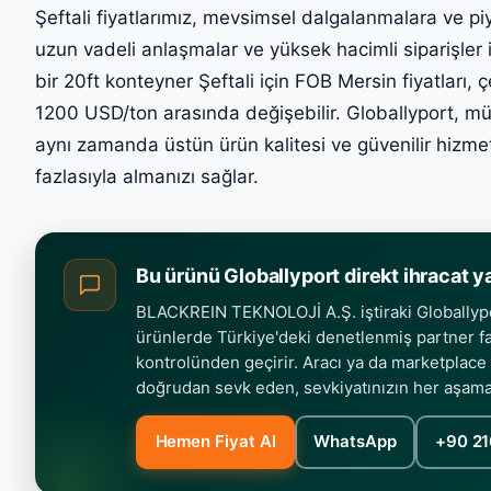
Şeftali fiyatlarımız, mevsimsel dalgalanmalara ve pi
uzun vadeli anlaşmalar ve yüksek hacimli siparişler 
bir 20ft konteyner Şeftali için FOB Mersin fiyatları
1200 USD/ton arasında değişebilir. Globallyport, müşt
aynı zamanda üstün ürün kalitesi ve güvenilir hizmet g
fazlasıyla almanızı sağlar.
Bu ürünü Globallyport direkt ihracat y
BLACKREIN TEKNOLOJİ A.Ş. iştiraki Globallypor
ürünlerde Türkiye'deki denetlenmiş partner fab
kontrolünden geçirir. Aracı ya da marketplace
doğrudan sevk eden, sevkiyatınızın her aşam
Hemen Fiyat Al
WhatsApp
+90 21