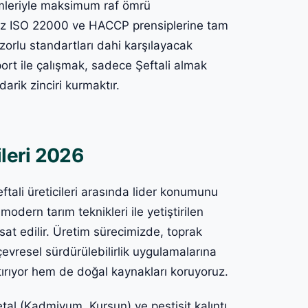
emleriyle maksimum raf ömrü
miz ISO 22000 ve HACCP prensiplerine tam
orlu standartları dahi karşılayacak
yport ile çalışmak, sadece Şeftali almak
darik zinciri kurmaktır.
ileri 2026
Şeftali üreticileri arasında lider konumunu
odern tarım teknikleri ile yetiştirilen
sat edilir. Üretim sürecimizde, toprak
çevresel sürdürülebilirlik uygulamalarına
tırıyor hem de doğal kaynakları koruyoruz.
etal (Kadmiyum, Kurşun) ve pestisit kalıntı