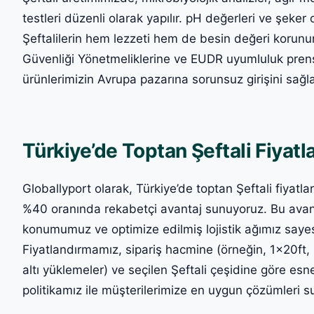
testleri düzenli olarak yapılır. pH değerleri ve şeker 
Şeftalilerin hem lezzeti hem de besin değeri korunu
Güvenliği Yönetmeliklerine ve EUDR uyumluluk prens
ürünlerimizin Avrupa pazarına sorunsuz girişini sağl
Türkiye’de Toptan Şeftali Fiyatla
Globallyport olarak, Türkiye’de toptan Şeftali fiyatl
%40 oranında rekabetçi avantaj sunuyoruz. Bu avantaj
konumumuz ve optimize edilmiş lojistik ağımız say
Fiyatlandırmamız, sipariş hacmine (örneğin, 1x20ft
altı yüklemeler) ve seçilen Şeftali çeşidine göre esn
politikamız ile müşterilerimize en uygun çözümleri 