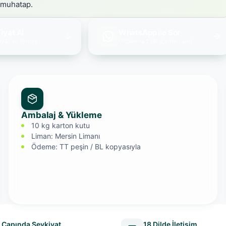
 muhatap.
iyat Al
WhatsApp ile Sor
iyat ve termin
Ortalama 2 dk içinde yanıt
Ambalaj & Yükleme
10 kg karton kutu
Liman: Mersin Limanı
Ödeme: TT peşin / BL kopyasıyla
 Çapında Sevkiyat
18 Dilde İletişim