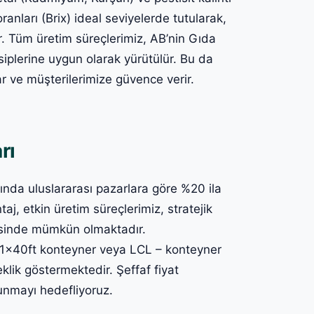
oranları (Brix) ideal seviyelerde tutularak,
r. Tüm üretim süreçlerimiz, AB’nin Gıda
iplerine uygun olarak yürütülür. Bu da
ar ve müşterilerimize güvence verir.
rı
arında uluslararası pazarlara göre %20 ila
, etkin üretim süreçlerimiz, stratejik
esinde mümkün olmaktadır.
, 1x40ft konteyner veya LCL – konteyner
eklik göstermektedir. Şeffaf fiyat
sunmayı hedefliyoruz.