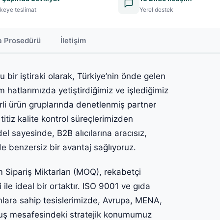
keye teslimat
Yerel destek
a Prosedürü
İletişim
bir iştiraki olarak, Türkiye’nin önde gelen
im hatlarımızda yetiştirdiğimiz ve işlediğimiz
irli ürün gruplarında denetlenmiş partner
titiz kalite kontrol süreçlerimizden
el sayesinde, B2B alıcılarına aracısız,
e benzersiz bir avantaj sağlıyoruz.
m Sipariş Miktarları (MOQ), rekabetçi
ile ideal bir ortaktır. ISO 9001 ve gıda
onlara sahip tesislerimizde, Avrupa, MENA,
uçuş mesafesindeki stratejik konumumuz