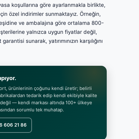
yasa koşullarına göre ayarlanmakla birlikte,
için özel indirimler sunmaktayız. Örneğin,
, çeşidine ve ambalajına göre ortalama 800-
erilerine yalnızca uygun fiyatlar değil,
arantisi sunarak, yatırımınızın karşılığını
apıyor.
t, ürünlerinin çoğunu kendi üretir; belirli
rikalardan tedarik edip kendi ekibiyle kalite
 değil — kendi markası altında 100+ ülkeye
asından sorumlu tek muhatap.
6 606 21 86