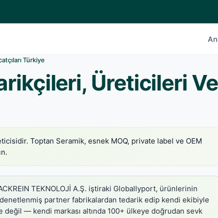
An
atçıları Türkiye
kçileri, Üreticileri Ve
reticisidir. Toptan Seramik, esnek MOQ, private label ve OEM
ın.
CKREIN TEKNOLOJİ A.Ş. iştiraki Globallyport, ürünlerinin
 denetlenmiş partner fabrikalardan tedarik edip kendi ekibiyle
ace değil — kendi markası altında 100+ ülkeye doğrudan sevk