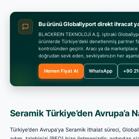
Bu ürünü Globallyport direkt ihracat y
BLACKREIN TEKNOLOJİ A.Ş. iştiraki Globallypor
ürünlerde Türkiye'deki denetlenmiş partner fab
kontrolünden geçirir. Aracı ya da marketplace
doğrudan sevk eden, sevkiyatınızın her aşam
Hemen Fiyat Al
WhatsApp
+90 21
Seramik Türkiye’den Avrupa’a Nas
Türkiye’den Avrupa’ya Seramik ithalat süreci, Globally
adım, talebinizi (RFQ) bize iletmenizdir; ardından si