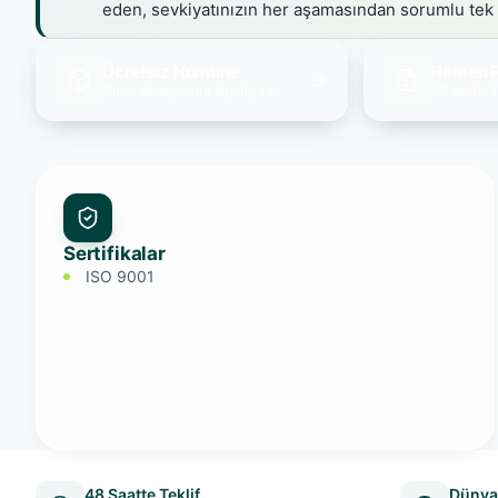
eden, sevkiyatınızın her aşamasından sorumlu tek
Ücretsiz Numune
Hemen F
Önce dene, sonra sipariş ver
48 saatte f
Sertifikalar
ISO 9001
48 Saatte Teklif
Dünya