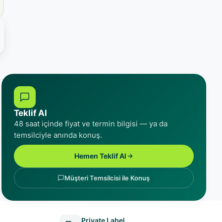
Teklif Al
48 saat içinde fiyat ve termin bilgisi — ya da
temsilciyle anında konuş.
Hemen Teklif Al
Müşteri Temsilcisi ile Konuş
Private Label