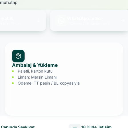
 muhatap.
iyat Al
WhatsApp ile Sor
iyat ve termin
Ortalama 2 dk içinde yanıt
Ambalaj & Yükleme
Paletli, karton kutu
Liman: Mersin Limanı
Ödeme: TT peşin / BL kopyasıyla
 Çapında Sevkiyat
18 Dilde İletişim