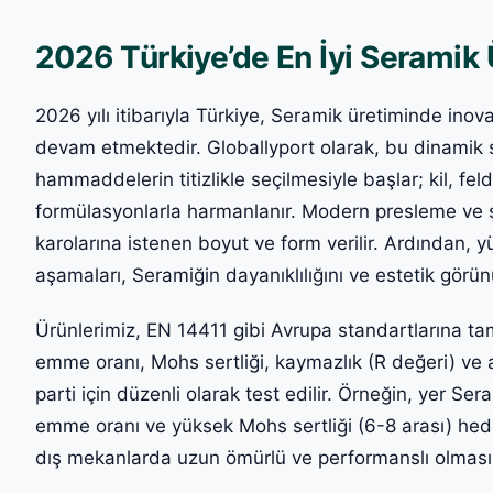
2026 Türkiye’de En İyi Seramik Ü
2026 yılı itibarıyla Türkiye, Seramik üretiminde ino
devam etmektedir. Globallyport olarak, bu dinamik 
hammaddelerin titizlikle seçilmesiyle başlar; kil, fel
formülasyonlarla harmanlanır. Modern presleme ve şe
karolarına istenen boyut ve form verilir. Ardından, 
aşamaları, Seramiğin dayanıklılığını ve estetik görü
Ürünlerimiz, EN 14411 gibi Avrupa standartlarına t
emme oranı, Mohs sertliği, kaymazlık (R değeri) ve aş
parti için düzenli olarak test edilir. Örneğin, yer Sera
emme oranı ve yüksek Mohs sertliği (6-8 arası) hed
dış mekanlarda uzun ömürlü ve performanslı olmasın