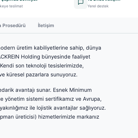
keye teslimat
Yerel destek
a Prosedürü
İletişim
odern üretim kabiliyetlerine sahip, dünya
LACKREIN Holding bünyesinde faaliyet
 Kendi son teknoloji tesislerimizde,
 ve küresel pazarlara sunuyoruz.
 tedarik avantajı sunar. Esnek Minimum
te yönetim sistemi sertifikamız ve Avrupa,
ınlığımız ile lojistik avantajlar sağlıyoruz.
kipman üreticisi) hizmetlerimizle markanız