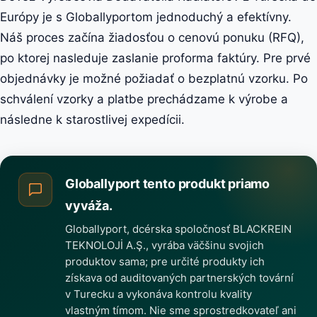
Európy je s Globallyportom jednoduchý a efektívny.
Náš proces začína žiadosťou o cenovú ponuku (RFQ),
po ktorej nasleduje zaslanie proforma faktúry. Pre prvé
objednávky je možné požiadať o bezplatnú vzorku. Po
schválení vzorky a platbe prechádzame k výrobe a
následne k starostlivej expedícii.
Globallyport tento produkt priamo
vyváža.
Globallyport, dcérska spoločnosť BLACKREIN
TEKNOLOJİ A.Ş., vyrába väčšinu svojich
produktov sama; pre určité produkty ich
získava od auditovaných partnerských tovární
v Turecku a vykonáva kontrolu kvality
vlastným tímom. Nie sme sprostredkovateľ ani