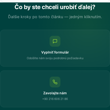
Čo by ste chceli urobiť ďalej?
Ďalšie kroky po tomto článku — jedným kliknutím.
Vyplniť formulár
Odošlite nám svoju podrobnú požiadavku
Zavolajte nám
+90 216 606 21 86