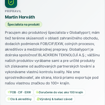
PRIPRAVIL
Martin Horváth
Špecialista na produkt
Pracujem ako produktový špecialista v Globallyport; mám
tiež terénne skúsenosti v oblasti zahraničného obchodu,
dodacích podmienok FOB/CIF/EXW, colných procesov,
akreditívov a medzinárodnej prepravy. Globallyport je
dcérska spoločnosť BLACKREIN TEKNOLOJİ A.Ş.; väčšinu
našich produktov vyrábame sami a pre určité produkty
ich získavame od auditovaných partnerských tovární a
vykonávame vlastnú kontrolu kvality. Nie sme
sprostredkovateľ, ale strana, ktorá priamo exportuje pod
našou vlastnou značkou do 100+ krajín.
FOB · CIF · EXW
Doručenie do viac ako 100 krajín
Clo & akreditívy
Výrobný & baliaci závod