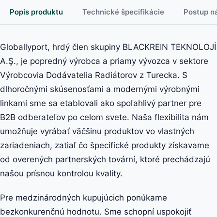
Popis produktu
Technické špecifikácie
Postup n
Globallyport, hrdý člen skupiny BLACKREIN TEKNOLOJİ
A.Ş., je popredný výrobca a priamy vývozca v sektore
Výrobcovia Dodávatelia Radiátorov z Turecka. S
dlhoročnými skúsenosťami a modernými výrobnými
linkami sme sa etablovali ako spoľahlivý partner pre
B2B odberateľov po celom svete. Naša flexibilita nám
umožňuje vyrábať väčšinu produktov vo vlastných
zariadeniach, zatiaľ čo špecifické produkty získavame
od overených partnerských tovární, ktoré prechádzajú
našou prísnou kontrolou kvality.
Pre medzinárodných kupujúcich ponúkame
bezkonkurenčnú hodnotu. Sme schopní uspokojiť