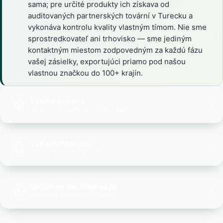
sama; pre určité produkty ich získava od
auditovaných partnerských tovární v Turecku a
vykonáva kontrolu kvality vlastným tímom. Nie sme
sprostredkovateľ ani trhovisko — sme jediným
kontaktným miestom zodpovedným za každú fázu
vašej zásielky, exportujúci priamo pod našou
vlastnou značkou do 100+ krajín.
Vzorka zdarma
Najprv vyskúšajte, potom objednajte
Vyžiadať ponuku
Cena a termín do 48 hodín
Spýtať sa cez WhatsApp
Priemerná odpoveď do 2 minút