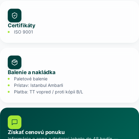
Certifikáty
ISO 9001
Balenie a nakládka
Paletové balenie
Prístav: Istanbul Ambarli
Platba: TT vopred / proti kópii B/L
Získať cenovú ponuku
Informácie o cene a dodacej lehote do 48 hodín —