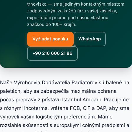
trhovisko — sme jediným kontaktným miestom
zodpovedným za každú fázu vašej zásielky,
exportujúci priamo pod našou vlastnou
značkou do 100+ krajín.
Vyžiadať ponuku
WhatsApp
+90 216 606 21 86
Naše Výrobcovia Dodávatelia Radiátorov sú balené na
paletách, aby sa zabezpečila maximálna ochrana
počas prepravy z prístavu Istanbul Ambarlı. Pracujeme
s rôznymi Incoterms, vrátane FOB, CIF a DAP, aby sme
vyhoveli vašim logistickým preferenciám. Máme
rozsiahle skúsenosti s európskymi colnými predpismi a