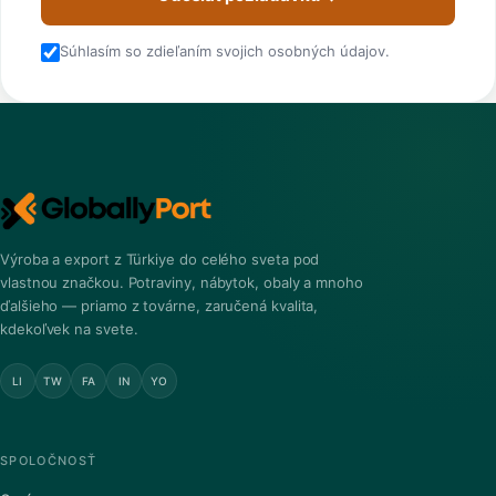
Súhlasím so zdieľaním svojich osobných údajov.
Výroba a export z Türkiye do celého sveta pod
vlastnou značkou. Potraviny, nábytok, obaly a mnoho
ďalšieho — priamo z továrne, zaručená kvalita,
kdekoľvek na svete.
LI
TW
FA
IN
YO
SPOLOČNOSŤ