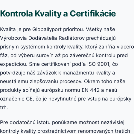
Kontrola Kvality a Certifikácie
Kvalita je pre Globallyport prioritou. Všetky naše
Výrobcovia Dodávatelia Radiátorov prechádzajú
prísnym systémom kontroly kvality, ktorý zahŕňa viacero
fáz, od výberu surovín až po záverečnú kontrolu pred
expedíciou. Sme certifikovaní podľa ISO 9001, čo
potvrdzuje náš záväzok k manažmentu kvality a
neustálemu zlepšovaniu procesov. Okrem toho naše
produkty spĺňajú európsku normu EN 442 a nesú
označenie CE, čo je nevyhnutné pre vstup na európsky
trh.
Pre dodatočnú istotu ponúkame možnosť nezávislej
kontroly kvality prostredníctvom renomovaných tretích