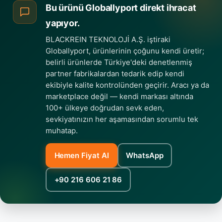
Bu ürünü Globallyport direkt ihracat
yapıyor.
BLACKREIN TEKNOLOJİ A.Ş. iştiraki
Globallyport, ürünlerinin çoğunu kendi üretir;
belirli ürünlerde Türkiye'deki denetlenmiş
partner fabrikalardan tedarik edip kendi
ekibiyle kalite kontrolünden geçirir. Aracı ya da
marketplace değil — kendi markası altında
100+ ülkeye doğrudan sevk eden,
sevkiyatınızın her aşamasından sorumlu tek
muhatap.
Hemen Fiyat Al
WhatsApp
+90 216 606 21 86