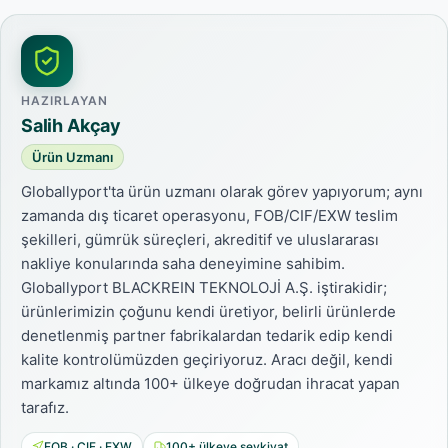
HAZIRLAYAN
Salih Akçay
Ürün Uzmanı
Globallyport'ta ürün uzmanı olarak görev yapıyorum; aynı
zamanda dış ticaret operasyonu, FOB/CIF/EXW teslim
şekilleri, gümrük süreçleri, akreditif ve uluslararası
nakliye konularında saha deneyimine sahibim.
Globallyport BLACKREIN TEKNOLOJİ A.Ş. iştirakidir;
ürünlerimizin çoğunu kendi üretiyor, belirli ürünlerde
denetlenmiş partner fabrikalardan tedarik edip kendi
kalite kontrolümüzden geçiriyoruz. Aracı değil, kendi
markamız altında 100+ ülkeye doğrudan ihracat yapan
tarafız.
FOB · CIF · EXW
100+ ülkeye sevkiyat