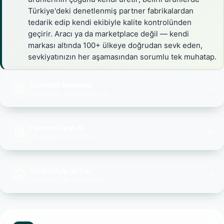
Türkiye'deki denetlenmiş partner fabrikalardan
tedarik edip kendi ekibiyle kalite kontrolünden
geçirir. Aracı ya da marketplace değil — kendi
markası altında 100+ ülkeye doğrudan sevk eden,
sevkiyatınızın her aşamasından sorumlu tek muhatap.
Ücretsiz Numune
Önce dene, sonra sipariş ver
Hemen Fiyat Al
48 saatte fiyat ve termin
WhatsApp ile Sor
Ortalama 2 dk içinde yanıt