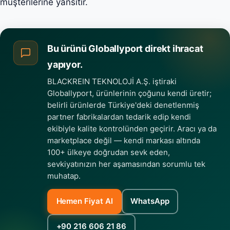
müşterilerine yansıtır.
Bu ürünü Globallyport direkt ihracat
yapıyor.
BLACKREIN TEKNOLOJİ A.Ş. iştiraki
Globallyport, ürünlerinin çoğunu kendi üretir;
belirli ürünlerde Türkiye'deki denetlenmiş
partner fabrikalardan tedarik edip kendi
ekibiyle kalite kontrolünden geçirir. Aracı ya da
marketplace değil — kendi markası altında
100+ ülkeye doğrudan sevk eden,
sevkiyatınızın her aşamasından sorumlu tek
muhatap.
Hemen Fiyat Al
WhatsApp
+90 216 606 21 86