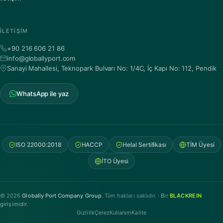
İLETIŞIM
+90 216 606 21 86
info@globallyport.com
Sanayi Mahallesi, Teknopark Bulvarı No: 1/4C, İç Kapı No: 112, Pendik
WhatsApp ile yaz
ISO 22000:2018
HACCP
Helal Sertifikası
TİM Üyesi
İTO Üyesi
© 2026
Globally Port Company Group
. Tüm hakları saklıdır. ·
Bir
BLACKREIN
girişimidir.
Gizlilik
Çerez
Kullanım
Kalite