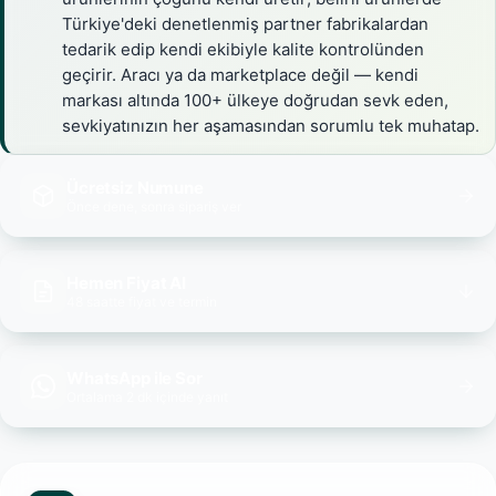
Türkiye'deki denetlenmiş partner fabrikalardan
tedarik edip kendi ekibiyle kalite kontrolünden
geçirir. Aracı ya da marketplace değil — kendi
markası altında 100+ ülkeye doğrudan sevk eden,
sevkiyatınızın her aşamasından sorumlu tek muhatap.
Ücretsiz Numune
Önce dene, sonra sipariş ver
Hemen Fiyat Al
48 saatte fiyat ve termin
WhatsApp ile Sor
Ortalama 2 dk içinde yanıt