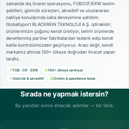
zamanda dış ticaret operasyonu, FOB/CIF/EXW teslim
şekilleri, gümrük süreçleri, akreditif ve uluslararası
nakliye konularında saha deneyimine sahibim.
Globallyport BLACKREIN TEKNOLOJİ A.Ş. iştirakidir;
ürünlerimizin çoğunu kendi üretiyor, belirli ürünlerde
denetlenmiş partner fabrikalardan tedarik edip kendi
kalite kontrolümüzden geçiriyoruz. Aracı değil, kendi
markamız altında 100+ ülkeye doğrudan ihracat yapan
tarafız.
FOB · CIF · EXW
100+ ülkeye sevkiyat
Gümrük & akreditif
Üretim & paketleme tesisi
Sırada ne yapmak istersin?
Bu yazıdan sonra atılacak adımlar — bir tıkla.