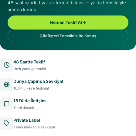
48 saat içinde fiyat ve termin bilgisi — ya da temsilciyle
anında konuş.
Hemen Teklif Al
Müşteri Temsilcisi ile Konuş
48 Saatte Teklif
Hızlı yanıt garantisi
Dünya Çapında Sevkiyat
100+ ülkeye teslimat
18 Dilde İletişim
Yerel destek
Private Label
Kendi markanla sevkiyat